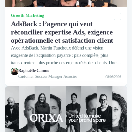
Catégorie
Growth Marketing
AdsBack : l’agence qui veut
réconcilier expertise Ads, exigence
opérationnelle et satisfaction client
Avec AdsBack, Martin Faucheux défend une vision
exigeante de l’acquisition payante : plus complète, plus
transparente et plus proche des enjeux réels des clients. Une
interview sur l’expertise, la satisfaction client et l’ambition de
Raphaëlle Camus
Customer Success Manager Associée
construire une agence à taille humaine, mais ultra-spécialisée.
08/06/2026