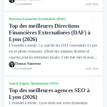
Co-fondateur
24/07/2026
Catégorie
Direction Financière Externalisée (DAF)
Top des meilleures Directions
Financières Externalisées (DAF) à
Lyon (2026)
L’essentiel à retenir : Le marché des DAF externalisés à Lyon
est en pleine croissance, offrant des solutions flexibles et
expertes pour les entreprises locales. Cette liste met en avant
les meilleurs prestataires, sélectionnés selon des critères
Thomas Nanterme
Co-fondateur
rigoureux.
24/07/2026
Catégorie
Search Engine Optimisation (SEO)
Top des meilleures agences SEO à
Lyon (2026)
L’essentiel à retenir : Lyon abrite une scène dynamique