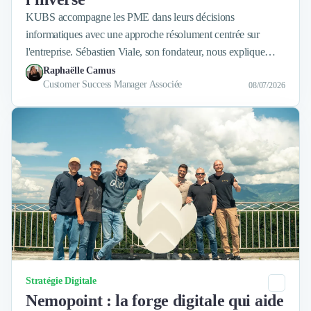
KUBS accompagne les PME dans leurs décisions
informatiques avec une approche résolument centrée sur
l'entreprise. Sébastien Viale, son fondateur, nous explique
pourquoi la technologie ne devrait jamais être une fin en soi.
Raphaëlle Camus
Customer Success Manager Associée
08/07/2026
Catégorie
Stratégie Digitale
Nemopoint : la forge digitale qui aide