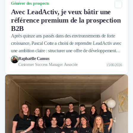
Catégorie
Générer des prospects
Avec LeadActiv, je veux bâtir une
référence premium de la prospection
B2B
Après quinze ans passés dans des environnements de forte
croissance, Pascal Cotte a choisi de reprendre LeadActiv avec
une ambition claire : structurer une offre de développement
commercial plus exigeante, plus lisible et plus humaine. Dans
Raphaëlle Camus
Customer Success Manager Associée
cet entretien, il revient sur son parcours, sa vision de la
15/06/2026
prospection B2B et la manière dont il entend faire évoluer
l’agence.