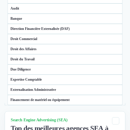
Externalisation Administrative
Audit
Direction Financière Externalisée (DAF)
Transactions Services
Banque
Restructuring
Direction Financière Externalisée (DAF)
Droit Commercial
Droit du Travail
Droit Commercial
Propriété Intellectuelle (IP/IT)
Droit des Affaires
Banque
Gestion de trésorerie
Droit du Travail
Recouvrement
Due Diligence
Financement de matériel ou équipement
Due Diligence
Expertise Comptable
Audit
Externalisation Administrative
Solutions de Paiement
Fiscalité
Financement de matériel ou équipement
UX & UI Design
Fiscalité
Développement Web
Catégorie
Search Engine Advertising (SEA)
Gestion de trésorerie
Product Management
Top des meilleures agences SEA à
Internet of Things (IoT)