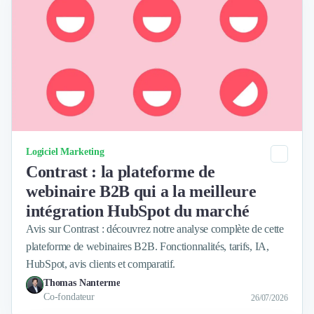
Intelligence Artificielle (IA)
Réalité Virtuelle (VR)
Bureaux d'Entreprise
Déménagement
Impression
Logistique
Traduction
Traiteur & Restauration
Conception & Aménagement de Bureaux
Sourcing et Imports
Catégorie
Logiciel Marketing
Office Management
Contrast : la plateforme de
Développement à l'international
webinaire B2B qui a la meilleure
Accélérateurs et incubateurs
intégration HubSpot du marché
Autres
Avis sur Contrast : découvrez notre analyse complète de cette
Réhabilitation et maintenance
plateforme de webinaires B2B. Fonctionnalités, tarifs, IA,
Gestion Immobilière
HubSpot, avis clients et comparatif.
Logiciel PropTech
Thomas Nanterme
Courtage en Energie
Co-fondateur
26/07/2026
Désinfection & décontamination