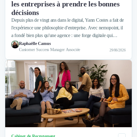
les entreprises à prendre les bonnes
décisions
Depuis plus de vingt ans dans le digital, Yann Costes a fait de
l'expérience une philosophie d'entreprise. Avec nemopoint, il
a fondé bien plus qu'une agence : une forge digitale qui
conçoit, pilote et réalise des projets sur mesure pour des clients
Raphaëlle Camus
Customer Success Manager Associée
directs comme pour d'autres agences. Portrait d'un
29/06/2026
entrepreneur qui mise sur l'humain, la réactivité et une
expertise sans filet.
Catégorie
Cabinet de Recrutement