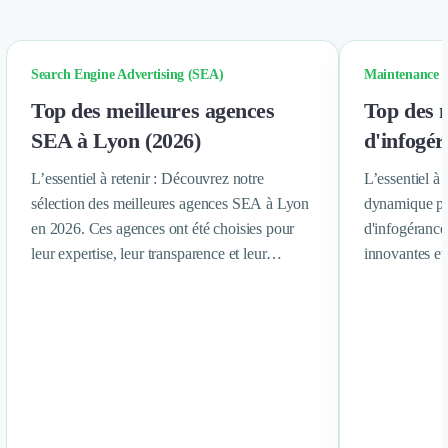
Découvrir
Découvrir
Découvrir
Search Engine Advertising (SEA)
Maintenance e
Découvrir le média
Tarifs
Top des meilleures agences
Top des m
Demander une démo
SEA à Lyon (2026)
d'infogér
Connexion
Cabinet de Recrutement
L’essentiel à retenir : Découvrez notre
L’essentiel à 
Intérim
sélection des meilleures agences SEA à Lyon
dynamique pou
Formation
en 2026. Ces agences ont été choisies pour
d'infogérance,
Teambuilding
leur expertise, leur transparence et leur
innovantes et
Marque Employeur
capacité à obtenir des résultats concrets pour
entreprises l
Conseil en Management et Organisation
leurs clients.
lumière les 15
Gestion paie
sélectionnés p
Qualité de Vie au Travail (QVT)
fiabilité.
Portage Salarial
Responsabilité Sociétale des Entreprises (RSE)
Marketplace de freelance
Coaching