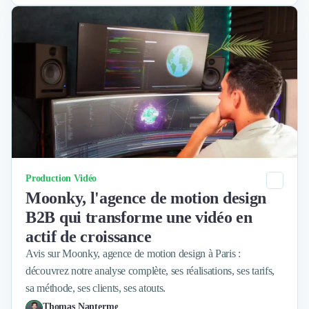
Nettoyage & Ménage
Clubs & Réseaux Professionnels
Espaces de Coworking
Catégorie
Production Vidéo
Moonky, l'agence de motion design
B2B qui transforme une vidéo en
actif de croissance
Avis sur Moonky, agence de motion design à Paris :
découvrez notre analyse complète, ses réalisations, ses tarifs,
sa méthode, ses clients, ses atouts.
Thomas Nanterme