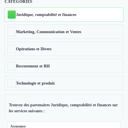
Brand Content
CATÉGORIES
Publicité
Communication
Juridique, comptabilité et finances
Influence Marketing
Veille commerciale
Marketing, Communication et Ventes
Photographie
Salons
Études Marketing
Opérations et Divers
Présentations PowerPoint
SMS Marketing
Recrutement et RH
Email Marketing
Data Marketing
Logiciel Marketing
Technologie et produit
Logiciel Commercial
Assurance
Expertise Comptable
Trouvez des partenaires Juridique, comptabilité et finances sur
Subventions & Aides
les services suivants :
Levée de fonds
Droit des Affaires
Assurance