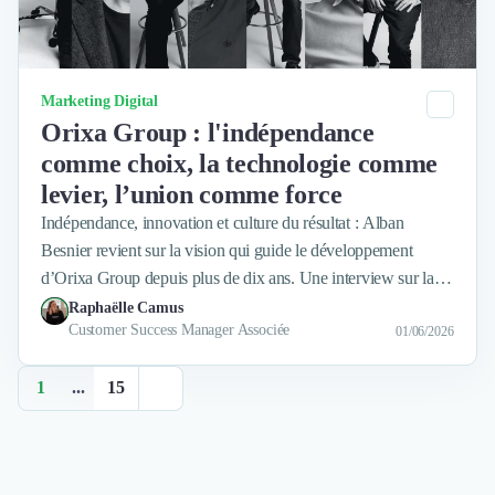
Catégorie
Marketing Digital
Orixa Group : l'indépendance
comme choix, la technologie comme
levier, l’union comme force
Indépendance, innovation et culture du résultat : Alban
Besnier revient sur la vision qui guide le développement
d’Orixa Group depuis plus de dix ans. Une interview sur la
manière dont le groupe accompagne les marques avec une
Raphaëlle Camus
Customer Success Manager Associée
approche intégrée, technophile et résolument orientée
01/06/2026
performance.
1
...
15