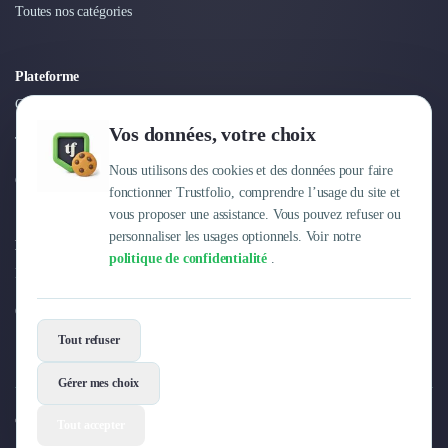
Toutes nos catégories
Plateforme
Connexion
Vos données, votre choix
Tarifs
Nous utilisons des cookies et des données pour faire
Centre d'aide
fonctionner Trustfolio, comprendre l’usage du site et
vous proposer une assistance. Vous pouvez refuser ou
personnaliser les usages optionnels. Voir notre
Entreprise
politique de confidentialité
.
Pourquoi Trustfolio ?
Offres d'emploi
Tout refuser
Gérer mes choix
© 2026 Trustfolio. Tous droits réservés.
Tout accepter