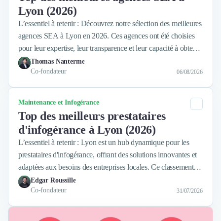
Levée de fonds
Design Industriel
Lyon (2026)
Propriété Intellectuelle (IP/IT)
Packaging & Emballages
L’essentiel à retenir : Découvrez notre sélection des meilleures
Support Client
agences SEA à Lyon en 2026. Ces agences ont été choisies
Recouvrement
Téléphonie & Télécommunication
pour leur expertise, leur transparence et leur capacité à obtenir
Restructuring
Chatbot
des résultats concrets pour leurs clients.
Thomas Nanterme
Maintenance et Infogérance
Solutions de Paiement
Co-fondateur
06/08/2026
BI, Analytics & Big Data
Subventions & Aides
Graphisme & Illustration
Catégorie
Maintenance et Infogérance
Recherche Utilisateur
Transactions Services
Top des meilleurs prestataires
Design Thinking
Stratégie Digitale
d'infogérance à Lyon (2026)
Développement Logiciel
L’essentiel à retenir : Lyon est un hub dynamique pour les
Création de Site Internet
prestataires d'infogérance, offrant des solutions innovantes et
Développement d'Application Mobile
adaptées aux besoins des entreprises locales. Ce classement
Développement E-commerce
met en lumière les 15 meilleurs prestataires en 2026,
Edgar Roussille
Direction Artistique
Co-fondateur
sélectionnés pour leur expertise et leur fiabilité.
31/07/2026
Cybersécurité
Logiciel E-Commerce