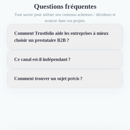
Questions fréquentes
Tout savoir pour utiliser nos contenus acheteurs / décideurs et
avancer dans vos projets.
Comment Trustfolio aide les entreprises à mieux
choisir un prestataire B2B ?
Ce canal est-il indépendant ?
Nos articles expliquent les bonnes pratiques d’achat, les
signaux de confiance à regarder et comment croiser
informations marché et avis clients.
Comment trouver un sujet précis ?
Oui : Trustfolio est une marketplace d’avis clients
vérifiés pour professionnels. Le média vise à vous
informer, vous restez maître de votre décision.
Choisissez une catégorie dans la liste à gauche puis
parcourez nos articles liés à vos enjeux métier.