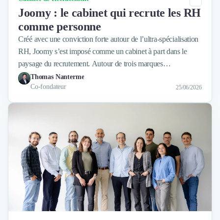
Joomy : le cabinet qui recrute les RH
comme personne
Créé avec une conviction forte autour de l’ultra-spécialisation
RH, Joomy s’est imposé comme un cabinet à part dans le
paysage du recrutement. Autour de trois marques
complémentaires, le groupe défend une approche exigeante,
Thomas Nanterme
Co-fondateur
très structurée, où la réactivité, la posture de conseil et la
25/06/2026
qualité d’exécution comptent autant que le réseau. Avec, en
filigrane, une même ambition : construire des relations
durables avec ses clients, bien au-delà d’une simple mission
de recrutement.