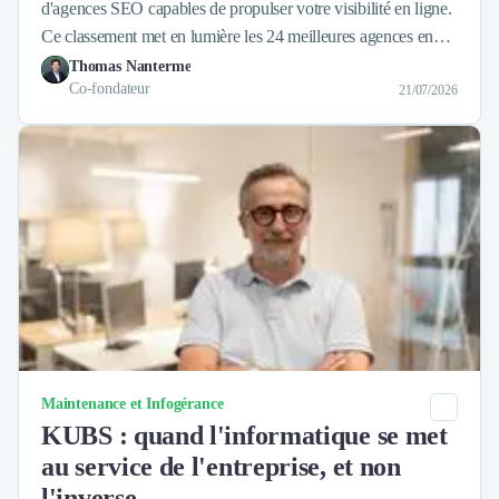
d'agences SEO capables de propulser votre visibilité en ligne.
Ce classement met en lumière les 24 meilleures agences en
2026, sélectionnées pour leur expertise et leur réputation.
Thomas Nanterme
Co-fondateur
21/07/2026
Catégorie
Maintenance et Infogérance
KUBS : quand l'informatique se met
au service de l'entreprise, et non
l'inverse