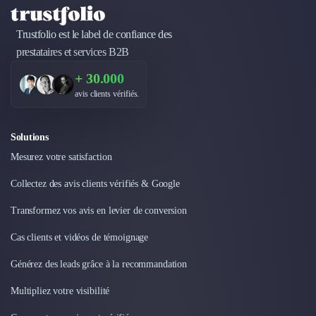
Design Industriel
Packaging & Emballages
Trustfolio est le label de confiance des
Support Client
prestataires et services B2B
Téléphonie & Télécommunication
+ 30.000
Chatbot
avis clients vérifiés.
Maintenance et Infogérance
BI, Analytics & Big Data
Graphisme & Illustration
Solutions
Recherche Utilisateur
Mesurez votre satisfaction
Design Thinking
Stratégie Digitale
Collectez des avis clients vérifiés & Google
Développement Logiciel
Transformez vos avis en levier de conversion
Création de Site Internet
Développement d'Application Mobile
Cas clients et vidéos de témoignage
Développement E-commerce
Générez des leads grâce à la recommandation
Direction Artistique
Cybersécurité
Multipliez votre visibilité
Logiciel E-Commerce