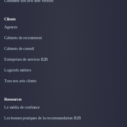
Intelligence Artificielle (IA)
Comment nos avis sont vérifiés
Réalité Virtuelle (VR)
Bureaux d'Entreprise
Clients
Déménagement
Impression
Agences
Logistique
Cabinets de recrutement
Traduction
Traiteur & Restauration
Cabinets de conseil
Conception & Aménagement de Bureaux
Entreprises de services B2B
Sourcing et Imports
Office Management
Logiciels métiers
Développement à l'international
Tous nos avis clients
Accélérateurs et incubateurs
Autres
Réhabilitation et maintenance
Ressources
Gestion Immobilière
Le média de confiance
Logiciel PropTech
Courtage en Energie
Les bonnes pratiques de la recommandation B2B
Désinfection & décontamination