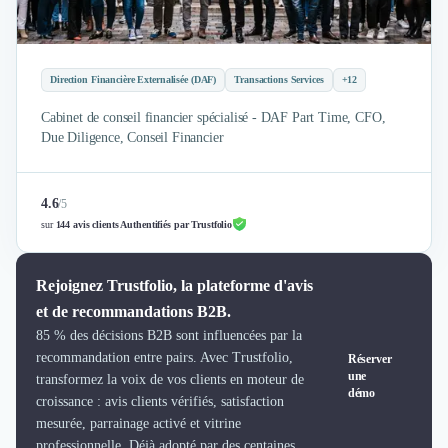
Brand Content
Publicité
Communication
Influence Marketing
Direction Financière Externalisée (DAF)
Transactions Services
+12
Veille commerciale
Cabinet de conseil financier spécialisé - DAF Part Time, CFO,
Photographie
Due Diligence, Conseil Financier
Salons
Études Marketing
Présentations PowerPoint
4.6
/
5
SMS Marketing
sur
144 avis clients Authentifiés par Trustfolio
Email Marketing
Data Marketing
Rejoignez Trustfolio, la plateforme d'avis
Logiciel Marketing
et de recommandations B2B.
Logiciel Commercial
Assurance
85 % des décisions B2B sont influencées par la
recommandation entre pairs. Avec Trustfolio,
Réserver
Expertise Comptable
une
transformez la voix de vos clients en moteur de
Subventions & Aides
démo
croissance : avis clients vérifiés, satisfaction
Levée de fonds
mesurée, parrainage activé et vitrine
Droit des Affaires
professionnelle. Déjà adopté par des centaines