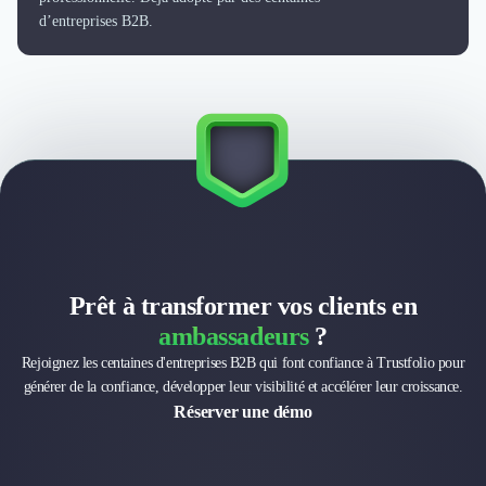
Externalisation Administrative
d’entreprises B2B.
Direction Financière Externalisée (DAF)
Transactions Services
Restructuring
Droit Commercial
Droit du Travail
Propriété Intellectuelle (IP/IT)
Banque
Gestion de trésorerie
Recouvrement
Financement de matériel ou équipement
Due Diligence
Prêt à transformer vos clients en
Audit
ambassadeurs
?
Solutions de Paiement
Rejoignez les centaines d'entreprises B2B qui font confiance à Trustfolio pour
Fiscalité
générer de la confiance, développer leur visibilité et accélérer leur croissance.
UX & UI Design
Réserver une démo
Développement Web
Product Management
Internet of Things (IoT)