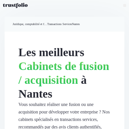
Pourquoi Trustfolio ?
Mesure de satisfaction
Juridique, comptabilité et finances
Transactions Services
Nantes
Accueil
Collecte d'avis vérifiés B2B
Collecte d’avis Google
Import d'avis existants
Les meilleurs
Widgets d'avis
Partage d’avis multicanal
Cabinets de fusion
Cas client
Vidéo de témoignage
/ acquisition
à
Parrainage
Intent data
Nantes
Révéler le réseau
Vitrine & média
Suivi du ROI
Vous souhaitez réaliser une fusion ou une
Voir tous nos avis clients
acquisition pour développer votre entreprise ? Nos
Découvrir
cabinets spécialisés en transactions services,
Découvrir
recommandés par des avis clients authentifiés,