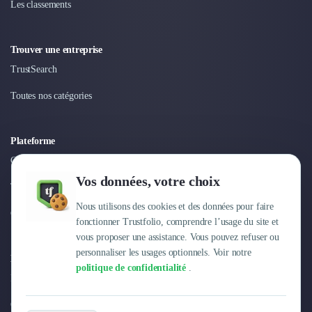
Les classements
Nettoyage & Ménage
Clubs & Réseaux Professionnels
Espaces de Coworking
Trouver une entreprise
TrustSearch
Toutes nos catégories
Plateforme
Connexion
Vos données, votre choix
Tarifs
Nous utilisons des cookies et des données pour faire
Centre d'aide
fonctionner Trustfolio, comprendre l’usage du site et
vous proposer une assistance. Vous pouvez refuser ou
personnaliser les usages optionnels. Voir notre
Entreprise
politique de confidentialité
.
Pourquoi Trustfolio ?
Offres d'emploi