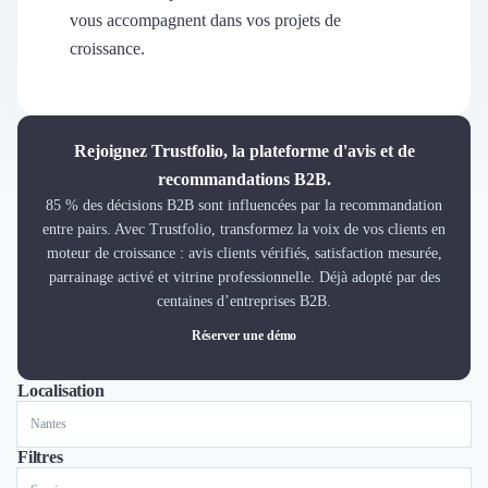
Découvrir
vous accompagnent dans vos projets de
Découvrir
croissance.
Découvrir
Découvrir le média
Tarifs
Demander une démo
Rejoignez Trustfolio, la plateforme d'avis et de
Connexion
recommandations B2B.
Cabinet de Recrutement
85 % des décisions B2B sont influencées par la recommandation
Intérim
entre pairs. Avec Trustfolio, transformez la voix de vos clients en
Formation
moteur de croissance : avis clients vérifiés, satisfaction mesurée,
Teambuilding
parrainage activé et vitrine professionnelle. Déjà adopté par des
Marque Employeur
centaines d’entreprises B2B.
Conseil en Management et Organisation
Réserver une démo
Gestion paie
Qualité de Vie au Travail (QVT)
Localisation
Tout
Lyon
Paris
Nantes
Marseille
Bordeaux
Lille
Portage Salarial
Responsabilité Sociétale des Entreprises (RSE)
Marketplace de freelance
Filtres
Coaching