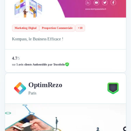
Marketing Digital
Prospection Commerciale
+10
Kompass, le Business Efficace !
4.7
/
5
sur
5 avis clients Authentifiés par Trustfolio
OptimRezo
Paris