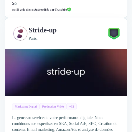
Nettoyage & Ménage
5
/
5
Clubs & Réseaux Professionnels
sur
59 avis clients Authentifiés par Trustfolio
Espaces de Coworking
Stride-up
Paris,
Marketing Digital
Production Vidéo
+32
L'agence au service de votre performance digitale. Nous
combinons nos expertises en SEA, Social Ads, SEO, Creation de
contenu, Email marketing, Amazon Ads et analyse de données