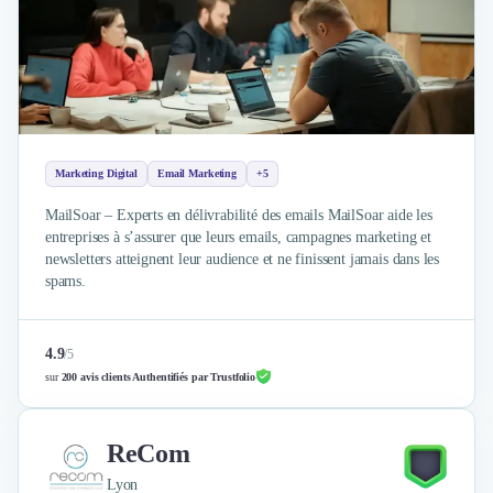
Brand Content
Publicité
Communication
Influence Marketing
Veille commerciale
Photographie
Salons
Marketing Digital
Email Marketing
+5
Études Marketing
Présentations PowerPoint
MailSoar – Experts en délivrabilité des emails MailSoar aide les
SMS Marketing
entreprises à s’assurer que leurs emails, campagnes marketing et
newsletters atteignent leur audience et ne finissent jamais dans les
Email Marketing
spams.
Data Marketing
Logiciel Marketing
Logiciel Commercial
4.9
/
5
Assurance
sur
200 avis clients Authentifiés par Trustfolio
Expertise Comptable
Subventions & Aides
ReCom
Levée de fonds
Droit des Affaires
Lyon