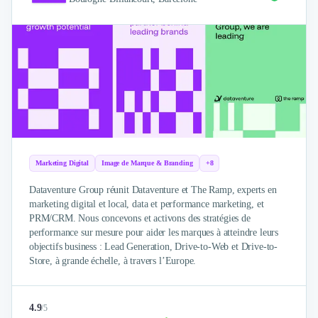
Design Industriel
Packaging & Emballages
Support Client
Téléphonie & Télécommunication
Chatbot
Maintenance et Infogérance
BI, Analytics & Big Data
Graphisme & Illustration
Recherche Utilisateur
Design Thinking
Marketing Digital
Image de Marque & Branding
+8
Stratégie Digitale
Dataventure Group réunit Dataventure et The Ramp, experts en
Développement Logiciel
marketing digital et local, data et performance marketing, et
Création de Site Internet
PRM/CRM. Nous concevons et activons des stratégies de
Développement d'Application Mobile
performance sur mesure pour aider les marques à atteindre leurs
objectifs business : Lead Generation, Drive-to-Web et Drive-to-
Développement E-commerce
Store, à grande échelle, à travers l’Europe.
Direction Artistique
Cybersécurité
Logiciel E-Commerce
4.9
/
5