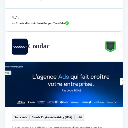
4.7
/
5
sur
21 avis clients Authentifiés par Trustfolio
Coudac
Social Ads
Search Engine Advertising (SEA)
+26