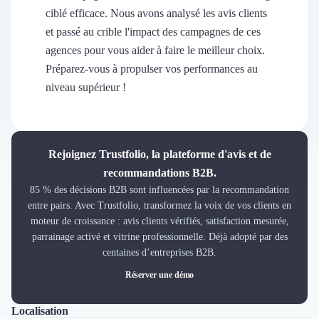
Découvrir
ciblé efficace. Nous avons analysé les avis clients
Découvrir
et passé au crible l'impact des campagnes de ces
Découvrir
agences pour vous aider à faire le meilleur choix.
Découvrir le média
Préparez-vous à propulser vos performances au
Tarifs
niveau supérieur !
Demander une démo
Connexion
Cabinet de Recrutement
Intérim
Rejoignez Trustfolio, la plateforme d'avis et de
Formation
recommandations B2B.
Teambuilding
85 % des décisions B2B sont influencées par la recommandation
Marque Employeur
entre pairs. Avec Trustfolio, transformez la voix de vos clients en
Conseil en Management et Organisation
moteur de croissance : avis clients vérifiés, satisfaction mesurée,
Gestion paie
parrainage activé et vitrine professionnelle. Déjà adopté par des
Qualité de Vie au Travail (QVT)
centaines d’entreprises B2B.
Portage Salarial
Réserver une démo
Responsabilité Sociétale des Entreprises (RSE)
Marketplace de freelance
Localisation
Tout
Lyon
Paris
Marseille
Lille
Coaching