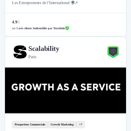
Les Entrepreneurs de l'International 🌍↗
4.9
/
5
sur
5 avis clients Authentifiés par Trustfolio
Scalability
Paris
Prospection Commerciale
Growth Marketing
+7