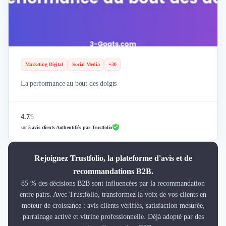
Marketing Digital
Social Media
+30
La performance au bout des doigts
4.7
/
5
sur
5 avis clients Authentifiés par Trustfolio
Rejoignez Trustfolio, la plateforme d'avis et de
recommandations B2B.
85 % des décisions B2B sont influencées par la recommandation
entre pairs. Avec Trustfolio, transformez la voix de vos clients en
moteur de croissance : avis clients vérifiés, satisfaction mesurée,
parrainage activé et vitrine professionnelle. Déjà adopté par des