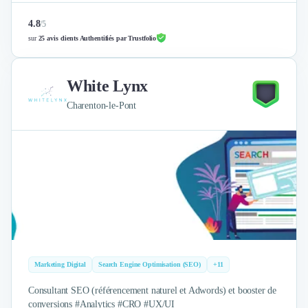
4.8
/
5
sur
25 avis clients Authentifiés par Trustfolio
White Lynx
Charenton-le-Pont
Marketing Digital
Search Engine Optimisation (SEO)
+11
Consultant SEO (référencement naturel et Adwords) et booster de
conversions #Analytics #CRO #UX/UI