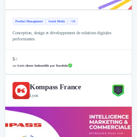
Product Management
Social Media
+14
Conception, design et développement de solutions digitales
performantes.
5
/
5
sur
4 avis clients Authentifiés par Trustfolio
Kompass France
Lyon