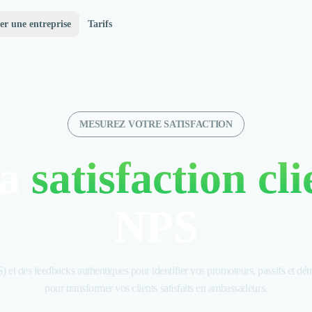
er une entreprise
Tarifs
MESUREZ VOTRE SATISFACTION
la
satisfaction cli
NPS
et des feedbacks authentiques pour identifier vos promoteurs, passifs et détr
pour transformer vos clients satisfaits en ambassadeurs.