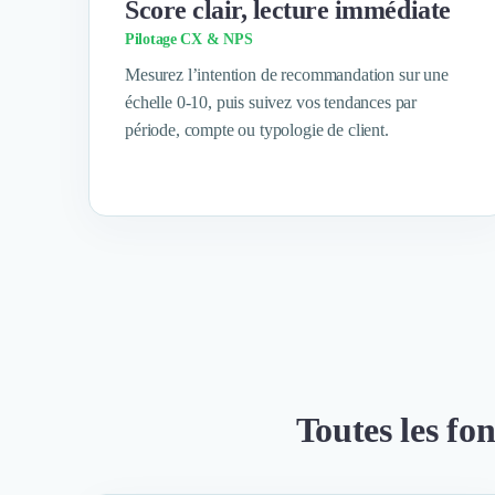
Score clair, lecture immédiate
Coaching
Pilotage CX & NPS
Logiciel SIRH
Mesurez l’intention de recommandation sur une
Logiciel de Gestion des Recrutements (ATS)
échelle 0-10, puis suivez vos tendances par
Solutions pour CSE
période, compte ou typologie de client.
Marketing Digital
Inbound Marketing
Image de Marque & Branding
Relations Presse et Publiques
Prospection Commerciale
Production Vidéo
Goodies et Cadeaux d'affaires
Événementiel
Strategie Marketing et Positionnement
Search Engine Advertising (SEA)
Social Ads
Toutes les fon
Search Engine Optimisation (SEO)
Social Media
Growth Marketing