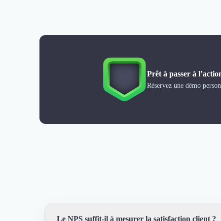
Désinfection & décontamination
Nettoyage & Ménage
Clubs & Réseaux Professionnels
Espaces de Coworking
Prêt à passer à l’actio
Réservez une démo personn
Le NPS suffit-il à mesurer la satisfaction client ?