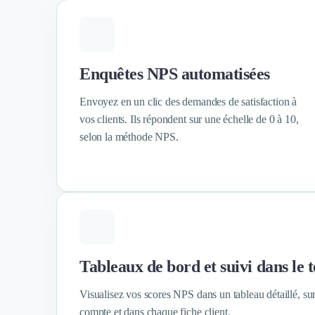
Marketing Automation
Brand Content
Publicité
Communication
Enquêtes NPS automatisées
Influence Marketing
Veille commerciale
Envoyez en un clic des demandes de satisfaction à
Photographie
vos clients. Ils répondent sur une échelle de 0 à 10,
Salons
selon la méthode NPS.
Études Marketing
Présentations PowerPoint
SMS Marketing
Email Marketing
Data Marketing
Logiciel Marketing
Logiciel Commercial
Assurance
Tableaux de bord et suivi dans le 
Expertise Comptable
Subventions & Aides
Visualisez vos scores NPS dans un tableau détaillé, sur
Levée de fonds
compte et dans chaque fiche client.