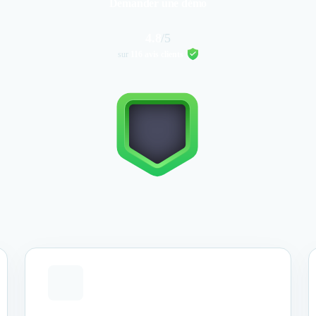
Demander une démo
4.8
/5
sur
116 avis clients