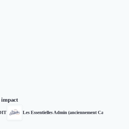
r impact
Les Essentielles Admin (anciennement Cabinet JS2)
MU