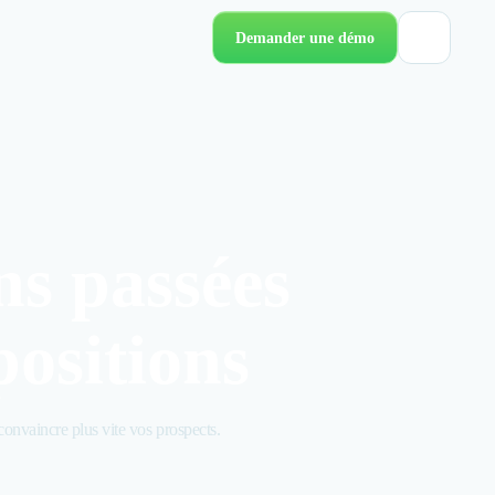
Demander une démo
ns passées
positions
convaincre plus vite vos prospects.