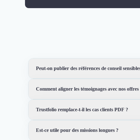
Désinfection & décontamination
Nettoyage & Ménage
Clubs & Réseaux Professionnels
Espaces de Coworking
Peut-on publier des références de conseil sensible
Comment aligner les témoignages avec nos offres
Oui, avec un niveau de détail adapté. Vous pouvez c
Trustfolio remplace-t-il les cas clients PDF ?
Vous pouvez organiser les preuves par secteur, expert
Est-ce utile pour des missions longues ?
Non. Il les complète avec des avis vérifiés, des pages