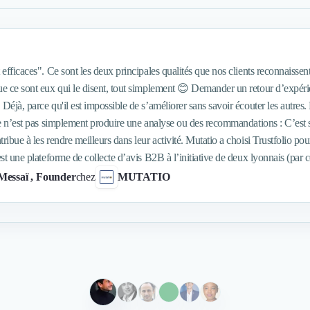
efficaces". Ce sont les deux principales qualités que nos clients reconnaissent à MUTATIO
Déjà, parce qu'il est impossible de s’améliorer sans savoir écouter les autres. E
ce n’est pas simplement produire une analyse ou des recommandations : C’est s
ndre meilleurs dans leur activité. Mutatio a choisi Trustfolio pour donner la parole à ses clients.
est une plateforme de collecte d’avis B2B à l’initiative de deux lyonnais (par co
, c’est de vérifier que tous les avis publiés sur la plateforme sont
 Messaï
, Founder
chez
MUTATIO
– parce que les 5 étoiles sur google c’est bien, mais on sait tous que ça n’eng
tés des entrepreneurs et de leurs clients pour rendre simple et fluide quelque 