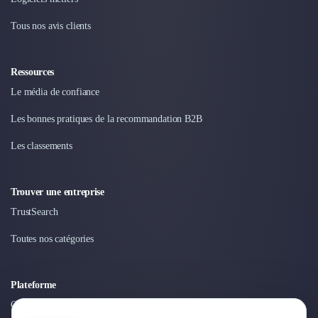
Design Industriel
Tous nos avis clients
Packaging & Emballages
Support Client
Téléphonie & Télécommunication
Ressources
Chatbot
Le média de confiance
Maintenance et Infogérance
BI, Analytics & Big Data
Les bonnes pratiques de la recommandation B2B
Graphisme & Illustration
Les classements
Recherche Utilisateur
Design Thinking
Stratégie Digitale
Trouver une entreprise
Développement Logiciel
TrustSearch
Création de Site Internet
Développement d'Application Mobile
Toutes nos catégories
Développement E-commerce
Direction Artistique
Cybersécurité
Plateforme
Logiciel E-Commerce
Connexion