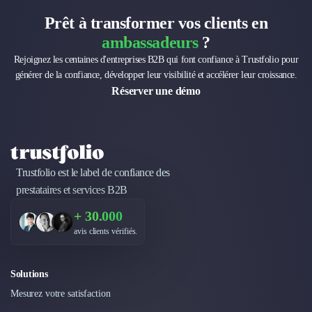
Brand Content
Publicité
Prêt à transformer vos clients en
Communication
ambassadeurs
?
Influence Marketing
Rejoignez les centaines d'entreprises B2B qui font confiance à Trustfolio pour
Veille commerciale
générer de la confiance, développer leur visibilité et accélérer leur croissance.
Photographie
Réserver une démo
Salons
Études Marketing
Présentations PowerPoint
SMS Marketing
Email Marketing
Trustfolio est le label de confiance des
Data Marketing
prestataires et services B2B
Logiciel Marketing
+ 30.000
Logiciel Commercial
avis clients vérifiés.
Assurance
Expertise Comptable
Subventions & Aides
Solutions
Levée de fonds
Mesurez votre satisfaction
Droit des Affaires