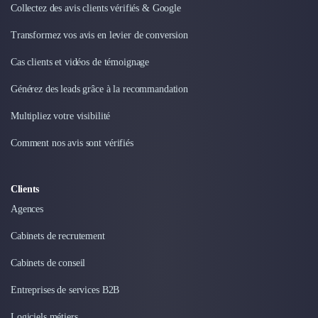
Externalisation Administrative
Collectez des avis clients vérifiés & Google
Direction Financière Externalisée (DAF)
Transformez vos avis en levier de conversion
Transactions Services
Restructuring
Cas clients et vidéos de témoignage
Droit Commercial
Générez des leads grâce à la recommandation
Droit du Travail
Propriété Intellectuelle (IP/IT)
Multipliez votre visibilité
Banque
Gestion de trésorerie
Comment nos avis sont vérifiés
Recouvrement
Financement de matériel ou équipement
Clients
Due Diligence
Agences
Audit
Solutions de Paiement
Cabinets de recrutement
Fiscalité
UX & UI Design
Cabinets de conseil
Développement Web
Entreprises de services B2B
Product Management
Internet of Things (IoT)
Logiciels métiers