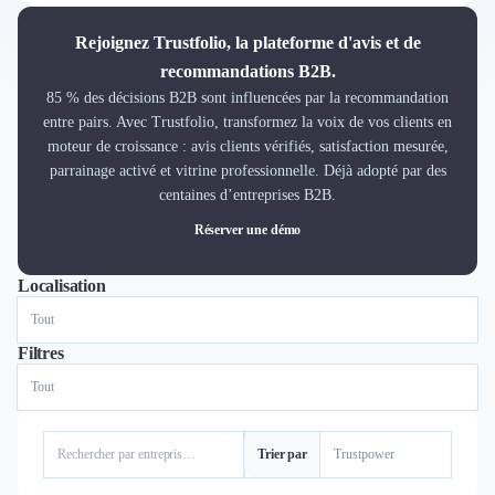
Découvrir
Découvrir
Rejoignez Trustfolio, la plateforme d'avis et de
Découvrir
recommandations B2B.
Découvrir le média
85 % des décisions B2B sont influencées par la recommandation
Tarifs
entre pairs. Avec Trustfolio, transformez la voix de vos clients en
Demander une démo
moteur de croissance : avis clients vérifiés, satisfaction mesurée,
Connexion
parrainage activé et vitrine professionnelle. Déjà adopté par des
Cabinet de Recrutement
centaines d’entreprises B2B.
Intérim
Réserver une démo
Formation
Teambuilding
Localisation
Tout
Paris
Lille
Marque Employeur
Conseil en Management et Organisation
Filtres
Gestion paie
Qualité de Vie au Travail (QVT)
Portage Salarial
Responsabilité Sociétale des Entreprises (RSE)
Trier par
Marketplace de freelance
Coaching