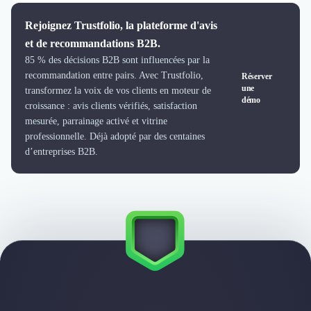
Logiciel SIRH
Rejoignez Trustfolio, la plateforme d'avis
Logiciel de Gestion des Recrutements (ATS)
et de recommandations B2B.
Solutions pour CSE
85 % des décisions B2B sont influencées par la
Marketing Digital
recommandation entre pairs. Avec Trustfolio,
Réserver
Inbound Marketing
une
transformez la voix de vos clients en moteur de
Image de Marque & Branding
démo
croissance : avis clients vérifiés, satisfaction
Relations Presse et Publiques
mesurée, parrainage activé et vitrine
Prospection Commerciale
professionnelle. Déjà adopté par des centaines
Production Vidéo
d’entreprises B2B.
Goodies et Cadeaux d'affaires
Événementiel
Strategie Marketing et Positionnement
Search Engine Advertising (SEA)
Social Ads
Search Engine Optimisation (SEO)
Social Media
Growth Marketing
Marketing Automation