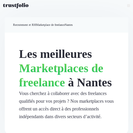
Pourquoi Trustfolio ?
Mesure de satisfaction
Recrutement et RH
Marketplace de freelance
Nantes
Accueil
Collecte d'avis vérifiés B2B
Collecte d’avis Google
Import d'avis existants
Les meilleures
Widgets d'avis
Partage d’avis multicanal
Marketplaces de
Cas client
Vidéo de témoignage
freelance
à Nantes
Parrainage
Intent data
Révéler le réseau
Vous cherchez à collaborer avec des freelances
Vitrine & média
qualifiés pour vos projets ? Nos marketplaces vous
Suivi du ROI
offrent un accès direct à des professionnels
Voir tous nos avis clients
indépendants dans divers secteurs d’activité.
Découvrir
Découvrir