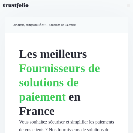
Pourquoi Trustfolio ?
Mesure de satisfaction
Juridique, comptabilité et finances
Solutions de Paiement
Accueil
Collecte d'avis vérifiés B2B
Collecte d’avis Google
Import d'avis existants
Les meilleurs
Widgets d'avis
Partage d’avis multicanal
Fournisseurs de
Cas client
Vidéo de témoignage
solutions de
Parrainage
Intent data
paiement
en
Révéler le réseau
Vitrine & média
France
Suivi du ROI
Voir tous nos avis clients
Découvrir
Vous souhaitez sécuriser et simplifier les paiements
Découvrir
de vos clients ? Nos fournisseurs de solutions de