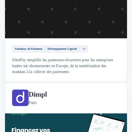
Nettoyage & Ménage
Clubs & Réseaux Professionnels
Espaces de Coworking
Solutions de Paiement
Développement Logiciel
+1
SlimPay simplifie les paiements récurrents pour les entreprises
basées sur abonnements en Europe, de la numérisation des
mandats à la collecte des paiements.
Dimpl
Paris