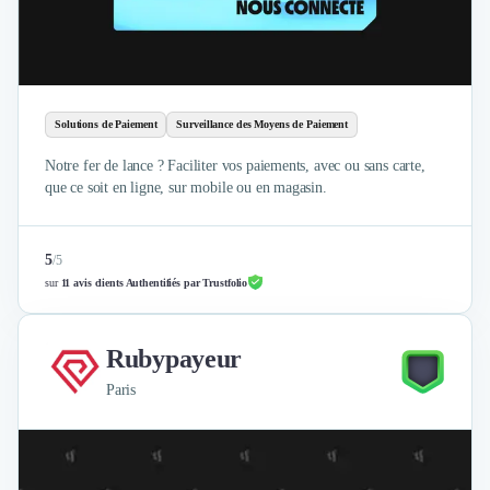
Design Industriel
Packaging & Emballages
Support Client
Téléphonie & Télécommunication
Chatbot
Solutions de Paiement
Surveillance des Moyens de Paiement
Maintenance et Infogérance
Notre fer de lance ? Faciliter vos paiements, avec ou sans carte,
BI, Analytics & Big Data
que ce soit en ligne, sur mobile ou en magasin.
Graphisme & Illustration
Recherche Utilisateur
Design Thinking
5
/
5
Stratégie Digitale
sur
11 avis clients Authentifiés par Trustfolio
Développement Logiciel
Création de Site Internet
Rubypayeur
Développement d'Application Mobile
Développement E-commerce
Paris
Direction Artistique
Cybersécurité
Logiciel E-Commerce