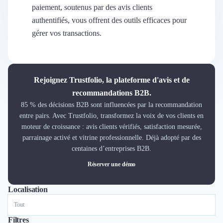
Découvrir
paiement, soutenus par des avis clients
Découvrir
authentifiés, vous offrent des outils efficaces pour
Découvrir
gérer vos transactions.
Découvrir le média
Tarifs
Demander une démo
Connexion
Rejoignez Trustfolio, la plateforme d'avis et de
Cabinet de Recrutement
recommandations B2B.
Intérim
85 % des décisions B2B sont influencées par la recommandation
Formation
entre pairs. Avec Trustfolio, transformez la voix de vos clients en
Teambuilding
moteur de croissance : avis clients vérifiés, satisfaction mesurée,
Marque Employeur
parrainage activé et vitrine professionnelle. Déjà adopté par des
Conseil en Management et Organisation
centaines d’entreprises B2B.
Gestion paie
Réserver une démo
Qualité de Vie au Travail (QVT)
Portage Salarial
Localisation
Tout
Paris
Lille
Responsabilité Sociétale des Entreprises (RSE)
Marketplace de freelance
Coaching
Filtres