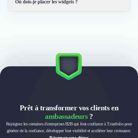
Où dois-je placer les widgets ?
Oui. Les widgets sont personnalisables pour rester
cohérents avec votre site. Pour un design totalement sur
mesure, l’API peut aussi être utilisée.
Sur les pages où la confiance influence la décision :
homepage, pages offres, pages cas client, formulaires,
landing pages et pages de comparaison.
Prêt à transformer vos clients en
ambassadeurs
?
Rejoignez les centaines d'entreprises B2B qui font confiance à Trustfolio pour
générer de la confiance, développer leur visibilité et accélérer leur croissance.
Réserver une démo