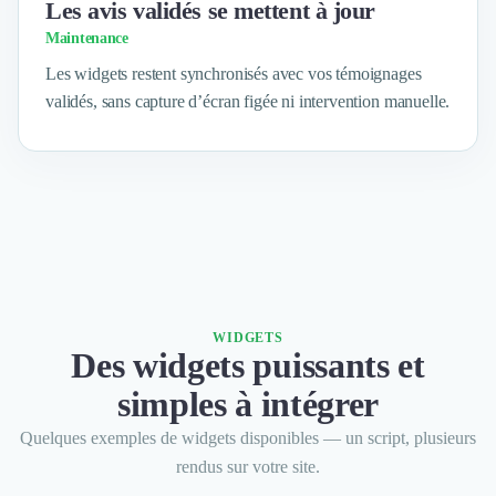
Brand Content
Les avis validés se mettent à jour
Publicité
Maintenance
Communication
Les widgets restent synchronisés avec vos témoignages
Influence Marketing
validés, sans capture d’écran figée ni intervention manuelle.
Veille commerciale
Photographie
Salons
Études Marketing
Présentations PowerPoint
SMS Marketing
Email Marketing
Data Marketing
Logiciel Marketing
WIDGETS
Logiciel Commercial
Des widgets puissants et
Assurance
simples à intégrer
Expertise Comptable
Subventions & Aides
Quelques exemples de widgets disponibles — un script, plusieurs
Levée de fonds
rendus sur votre site.
Droit des Affaires