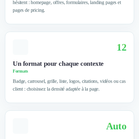
hésitent : homepage, offres, formulaires, landing pages et
Logiciel SIRH
pages de pricing.
Logiciel de Gestion des Recrutements (ATS)
Solutions pour CSE
Marketing Digital
Inbound Marketing
Image de Marque & Branding
12
Relations Presse et Publiques
Prospection Commerciale
Un format pour chaque contexte
Production Vidéo
Formats
Goodies et Cadeaux d'affaires
Événementiel
Badge, carrousel, grille, liste, logos, citations, vidéos ou cas
Strategie Marketing et Positionnement
client : choisissez la densité adaptée à la page.
Search Engine Advertising (SEA)
Social Ads
Search Engine Optimisation (SEO)
Social Media
Auto
Growth Marketing
Marketing Automation