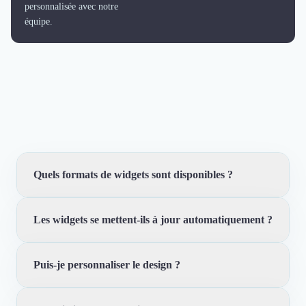
personnalisée avec notre
équipe.
Quels formats de widgets sont disponibles ?
Les widgets se mettent-ils à jour automatiquement ?
Badge de note, carrousel, grille, liste, logos, portraits,
citations, vidéos et cas client. Chaque format répond à
un usage de page différent.
Puis-je personnaliser le design ?
Oui. Les avis validés peuvent alimenter les widgets
sans devoir refaire des captures ou republier
manuellement les témoignages.