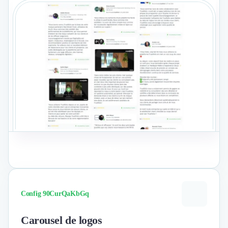
Nettoyage & Ménage
Clubs & Réseaux Professionnels
Espaces de Coworking
Voir le format
Config 90CurQaKbGq
Carousel de logos