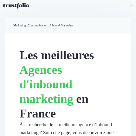
Pourquoi Trustfolio ?
Mesure de satisfaction
Marketing, Communication et Ventes
Inbound Marketing
Accueil
Collecte d'avis vérifiés B2B
Collecte d’avis Google
Import d'avis existants
Les meilleures
Widgets d'avis
Partage d’avis multicanal
Agences
Cas client
Vidéo de témoignage
d'inbound
Parrainage
Intent data
marketing
en
Révéler le réseau
Vitrine & média
France
Suivi du ROI
Voir tous nos avis clients
Découvrir
À la recherche de la meilleure agence d’inbound
Découvrir
marketing ? Sur cette page, vous découvrirez une