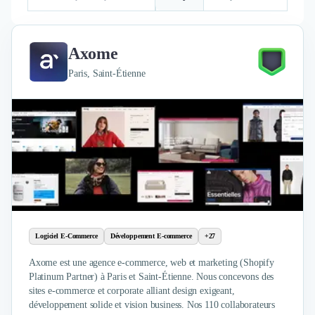
Brand Content
Publicité
Communication
Axome
Influence Marketing
Veille commerciale
Paris, Saint-Étienne
Photographie
Salons
Études Marketing
Présentations PowerPoint
SMS Marketing
Email Marketing
Data Marketing
Logiciel Marketing
Logiciel Commercial
Assurance
Logiciel E-Commerce
Développement E-commerce
+27
Expertise Comptable
Axome est une agence e-commerce, web et marketing (Shopify
Subventions & Aides
Platinum Partner) à Paris et Saint-Étienne. Nous concevons des
Levée de fonds
sites e-commerce et corporate alliant design exigeant,
Droit des Affaires
développement solide et vision business. Nos 110 collaborateurs