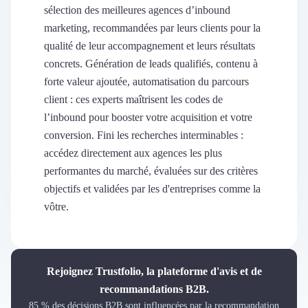
Découvrir
sélection des meilleures agences d’inbound
Découvrir
marketing, recommandées par leurs clients pour la
Découvrir
qualité de leur accompagnement et leurs résultats
Découvrir le média
concrets. Génération de leads qualifiés, contenu à
Tarifs
forte valeur ajoutée, automatisation du parcours
Demander une démo
client : ces experts maîtrisent les codes de
Connexion
l’inbound pour booster votre acquisition et votre
Cabinet de Recrutement
conversion. Fini les recherches interminables :
Intérim
accédez directement aux agences les plus
Formation
Teambuilding
performantes du marché, évaluées sur des critères
Marque Employeur
objectifs et validées par les d'entreprises comme la
Conseil en Management et Organisation
vôtre.
Gestion paie
Qualité de Vie au Travail (QVT)
Portage Salarial
Responsabilité Sociétale des Entreprises (RSE)
Rejoignez Trustfolio, la plateforme d'avis et de
Marketplace de freelance
recommandations B2B.
Coaching
85 % des décisions B2B sont influencées par la recommandation