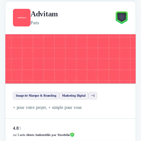
Advitam
Paris
Image de Marque & Branding
Marketing Digital
+1
+ pour votre projet, + simple pour vous
4.8
/
5
sur
5 avis clients Authentifiés par Trustfolio