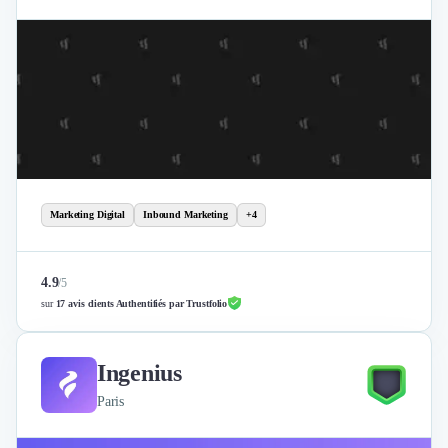
Marketing Digital
Inbound Marketing
+4
4.9
/
5
sur
17 avis clients Authentifiés par Trustfolio
Ingenius
Paris