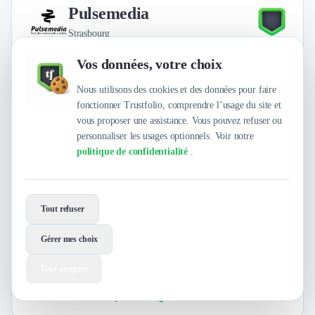
Pulsemedia
Strasbourg
Vos données, votre choix
Nous utilisons des cookies et des données pour faire
fonctionner Trustfolio, comprendre l’usage du site et
vous proposer une assistance. Vous pouvez refuser ou
personnaliser les usages optionnels. Voir notre
politique de confidentialité
.
Marketing Digital
Inbound Marketing
+17
Tout refuser
Agence de production audiovisuelle et digitale au service de vos
marques et de vos entreprises.
Gérer mes choix
Tout accepter
4
/
5
sur
5 avis clients Authentifiés par Trustfolio