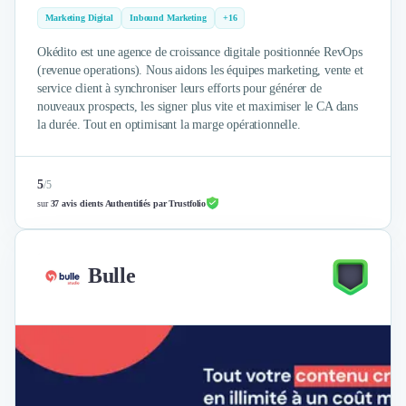
Intelligence Artificielle (IA)
Marketing Digital
Inbound Marketing
+16
Réalité Virtuelle (VR)
Bureaux d'Entreprise
Okédito est une agence de croissance digitale positionnée RevOps
Déménagement
(revenue operations). Nous aidons les équipes marketing, vente et
Impression
service client à synchroniser leurs efforts pour générer de
nouveaux prospects, les signer plus vite et maximiser le CA dans
Logistique
la durée. Tout en optimisant la marge opérationnelle.
Traduction
Traiteur & Restauration
Conception & Aménagement de Bureaux
5
/
5
Sourcing et Imports
sur
37 avis clients Authentifiés par Trustfolio
Office Management
Développement à l'international
Accélérateurs et incubateurs
Bulle
Autres
Réhabilitation et maintenance
Gestion Immobilière
Logiciel PropTech
Courtage en Energie
Désinfection & décontamination