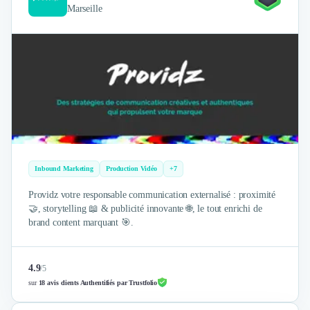
Marseille
Inbound Marketing
Production Vidéo
+7
Providz votre responsable communication externalisé : proximité
🤝, storytelling 📖 & publicité innovante 🌐, le tout enrichi de
brand content marquant 🎯.
4.9
/
5
sur
18 avis clients Authentifiés par Trustfolio