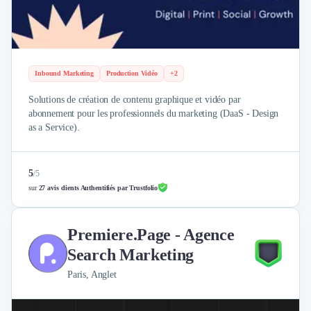
Nettoyage & Ménage
Clubs & Réseaux Professionnels
Espaces de Coworking
Inbound Marketing
Production Vidéo
+2
Solutions de création de contenu graphique et vidéo par
abonnement pour les professionnels du marketing (DaaS - Design
as a Service).
5
/
5
sur
27 avis clients Authentifiés par Trustfolio
Premiere.Page - Agence
Search Marketing
Paris, Anglet