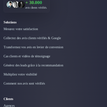
+ 30.000
Externalisation Administrative
Direction Financière Externalisée (DAF)
avis clients vérifiés.
Transactions Services
Restructuring
Solutions
Droit Commercial
Mesurez votre satisfaction
Droit du Travail
Propriété Intellectuelle (IP/IT)
Collectez des avis clients vérifiés & Google
Banque
Transformez vos avis en levier de conversion
Gestion de trésorerie
Recouvrement
Cas clients et vidéos de témoignage
Financement de matériel ou équipement
Due Diligence
Générez des leads grâce à la recommandation
Audit
Multipliez votre visibilité
Solutions de Paiement
Fiscalité
Comment nos avis sont vérifiés
UX & UI Design
Développement Web
Clients
Product Management
Internet of Things (IoT)
Agences