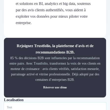
Découvrir
et solutions en BI, analytics et big data, soutenus
Découvrir
par des avis clients authentifiés, vous aident à
Découvrir
exploiter vos données pour mieux piloter votre
Découvrir le média
entreprise.
Tarifs
Demander une démo
Connexion
Cabinet de Recrutement
Rejoignez Trustfolio, la plateforme d'avis et de
Intérim
recommandations B2B.
Formation
85 % des décisions B2B sont influencées par la recommandation
Teambuilding
entre pairs. Avec Trustfolio, transformez la voix de vos clients en
Marque Employeur
moteur de croissance : avis clients vérifiés, satisfaction mesurée,
Conseil en Management et Organisation
parrainage activé et vitrine professionnelle. Déjà adopté par des
Gestion paie
centaines d’entreprises B2B.
Qualité de Vie au Travail (QVT)
Réserver une démo
Portage Salarial
Responsabilité Sociétale des Entreprises (RSE)
Localisation
Tout
Lyon
Paris
Nantes
Bordeaux
Lille
Marketplace de freelance
Coaching