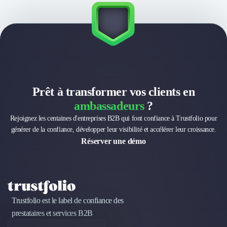
Brand Content
Publicité
Communication
Influence Marketing
Veille commerciale
Photographie
Salons
Études Marketing
Prêt à transformer vos clients en
Présentations PowerPoint
ambassadeurs
?
SMS Marketing
Rejoignez les centaines d'entreprises B2B qui font confiance à Trustfolio pour
Email Marketing
générer de la confiance, développer leur visibilité et accélérer leur croissance.
Data Marketing
Réserver une démo
Logiciel Marketing
Logiciel Commercial
Assurance
Expertise Comptable
Subventions & Aides
Trustfolio est le label de confiance des
Levée de fonds
prestataires et services B2B
Droit des Affaires