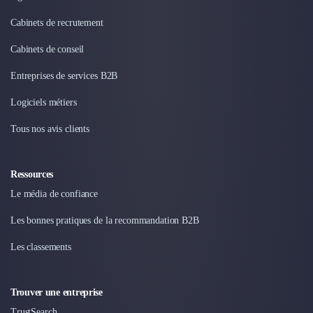
Design Industriel
Cabinets de recrutement
Packaging & Emballages
Support Client
Cabinets de conseil
Téléphonie & Télécommunication
Entreprises de services B2B
Chatbot
Maintenance et Infogérance
Logiciels métiers
BI, Analytics & Big Data
Graphisme & Illustration
Tous nos avis clients
Recherche Utilisateur
Design Thinking
Ressources
Stratégie Digitale
Le média de confiance
Développement Logiciel
Création de Site Internet
Les bonnes pratiques de la recommandation B2B
Développement d'Application Mobile
Développement E-commerce
Les classements
Direction Artistique
Cybersécurité
Trouver une entreprise
Logiciel E-Commerce
TrustSearch