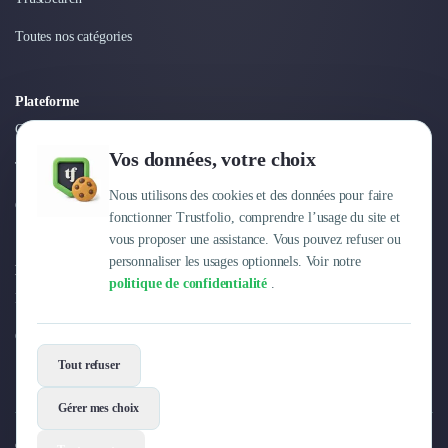
Intelligence Artificielle (IA)
Réalité Virtuelle (VR)
Toutes nos catégories
Bureaux d'Entreprise
Déménagement
Impression
Plateforme
Logistique
Connexion
Traduction
Vos données, votre choix
Traiteur & Restauration
Tarifs
Conception & Aménagement de Bureaux
Nous utilisons des cookies et des données pour faire
Centre d'aide
Sourcing et Imports
fonctionner Trustfolio, comprendre l’usage du site et
Office Management
vous proposer une assistance. Vous pouvez refuser ou
personnaliser les usages optionnels. Voir notre
Développement à l'international
Entreprise
politique de confidentialité
.
Accélérateurs et incubateurs
Pourquoi Trustfolio ?
Autres
Réhabilitation et maintenance
Offres d'emploi
Gestion Immobilière
Tout refuser
Logiciel PropTech
Courtage en Energie
Gérer mes choix
Désinfection & décontamination
© 2026 Trustfolio. Tous droits réservés.