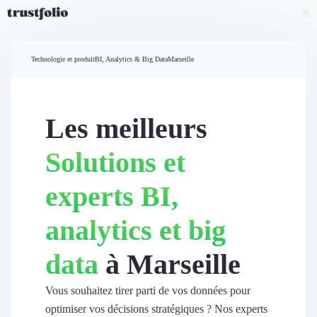
Pourquoi Trustfolio ?
Mesure de satisfaction
Technologie et produit
BI, Analytics & Big Data
Marseille
Accueil
Collecte d'avis vérifiés B2B
Collecte d’avis Google
Import d'avis existants
Les meilleurs
Widgets d'avis
Partage d’avis multicanal
Solutions et
Cas client
Vidéo de témoignage
experts BI,
Parrainage
Intent data
analytics et big
Révéler le réseau
Vitrine & média
data
à Marseille
Suivi du ROI
Voir tous nos avis clients
Découvrir
Vous souhaitez tirer parti de vos données pour
Découvrir
optimiser vos décisions stratégiques ? Nos experts