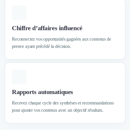
Design Industriel
Packaging & Emballages
Support Client
Téléphonie & Télécommunication
Chiffre d’affaires influencé
Chatbot
Reconnectez vos opportunités gagnées aux contenus de
Maintenance et Infogérance
preuve ayant précédé la décision.
BI, Analytics & Big Data
Graphisme & Illustration
Recherche Utilisateur
Design Thinking
Stratégie Digitale
Développement Logiciel
Création de Site Internet
Rapports automatiques
Développement d'Application Mobile
Développement E-commerce
Recevez chaque cycle des synthèses et recommandations
Direction Artistique
pour ajuster vos contenus avec un objectif résultats.
Cybersécurité
Logiciel E-Commerce