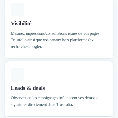
Externalisation Administrative
Direction Financière Externalisée (DAF)
Transactions Services
Restructuring
Visibilité
Droit Commercial
Mesurez impressions/consultations issues de vos pages
Droit du Travail
Trustfolio ainsi que vos canaux hors plateforme (ex.
Propriété Intellectuelle (IP/IT)
recherche Google).
Banque
Gestion de trésorerie
Recouvrement
Financement de matériel ou équipement
Due Diligence
Audit
Solutions de Paiement
Leads & deals
Fiscalité
UX & UI Design
Observez où les témoignages influencent vos démos ou
Développement Web
signatures directement dans Trustfolio.
Product Management
Internet of Things (IoT)