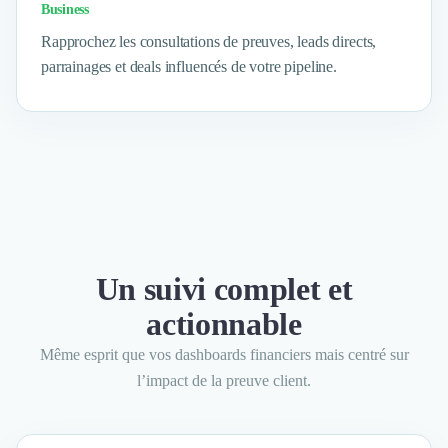
Brand Content
Business
Publicité
Rapprochez les consultations de preuves, leads directs,
Communication
parrainages et deals influencés de votre pipeline.
Influence Marketing
Veille commerciale
Photographie
Salons
Études Marketing
Présentations PowerPoint
SMS Marketing
Email Marketing
Data Marketing
Un suivi complet et
Logiciel Marketing
Logiciel Commercial
actionnable
Assurance
Même esprit que vos dashboards financiers mais centré sur
Expertise Comptable
l’impact de la preuve client.
Subventions & Aides
Levée de fonds
Droit des Affaires