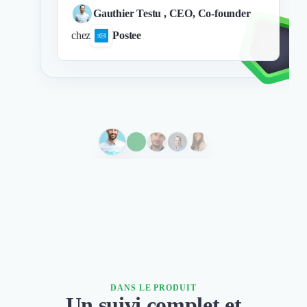
Nettoyage & Ménage
Gauthier Testu
, CEO, Co-founder
Clubs & Réseaux Professionnels
chez
Postee
Espaces de Coworking
DANS LE PRODUIT
Un suivi complet et