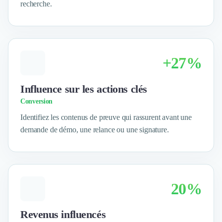
recherche.
Logiciel SIRH
Logiciel de Gestion des Recrutements (ATS)
Solutions pour CSE
Marketing Digital
Inbound Marketing
+27%
Image de Marque & Branding
Relations Presse et Publiques
Influence sur les actions clés
Prospection Commerciale
Conversion
Production Vidéo
Goodies et Cadeaux d'affaires
Identifiez les contenus de preuve qui rassurent avant une
Événementiel
demande de démo, une relance ou une signature.
Strategie Marketing et Positionnement
Search Engine Advertising (SEA)
Social Ads
Search Engine Optimisation (SEO)
20%
Social Media
Growth Marketing
Marketing Automation
Revenus influencés