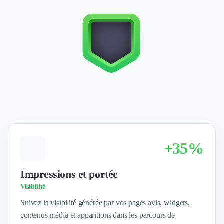
Découvrir
Découvrir
Découvrir
Découvrir le média
Tarifs
Demander une démo
Connexion
Cabinet de Recrutement
Intérim
Formation
Teambuilding
Marque Employeur
+35%
Conseil en Management et Organisation
Gestion paie
Qualité de Vie au Travail (QVT)
Impressions et portée
Portage Salarial
Visibilité
Responsabilité Sociétale des Entreprises (RSE)
Suivez la visibilité générée par vos pages avis, widgets,
Marketplace de freelance
contenus média et apparitions dans les parcours de
Coaching