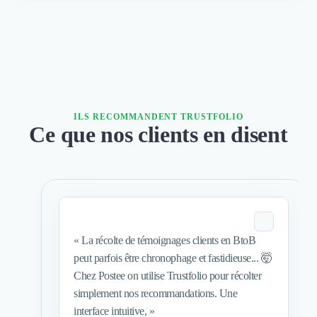
Intelligence Artificielle (IA)
Réalité Virtuelle (VR)
Bureaux d'Entreprise
Déménagement
Impression
Logistique
Traduction
ILS RECOMMANDENT TRUSTFOLIO
Traiteur & Restauration
Ce que nos clients en disent
Conception & Aménagement de Bureaux
Sourcing et Imports
Office Management
Développement à l'international
Accélérateurs et incubateurs
Autres
Réhabilitation et maintenance
«
La récolte de témoignages clients en BtoB
Gestion Immobilière
peut parfois être chronophage et fastidieuse... 🤯
Logiciel PropTech
Chez Postee on utilise Trustfolio pour récolter
Courtage en Energie
simplement nos recommandations. Une
Désinfection & décontamination
interface intuitive,
»