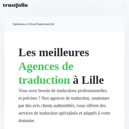
Pourquoi Trustfolio ?
Mesure de satisfaction
Opérations et Divers
Traduction
Lille
Accueil
Collecte d'avis vérifiés B2B
Collecte d’avis Google
Import d'avis existants
Les meilleures
Widgets d'avis
Partage d’avis multicanal
Agences de
Cas client
Vidéo de témoignage
traduction
à Lille
Parrainage
Intent data
Révéler le réseau
Vous avez besoin de traductions professionnelles
Vitrine & média
et précises ? Nos agences de traduction, soutenues
Suivi du ROI
par des avis clients authentifiés, vous offrent des
Voir tous nos avis clients
services de traduction spécialisés et adaptés à votre
Découvrir
domaine.
Découvrir