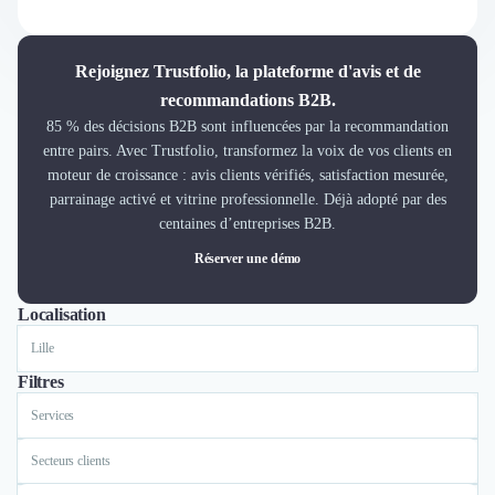
Découvrir
Découvrir
Découvrir
Rejoignez Trustfolio, la plateforme d'avis et de
Découvrir le média
recommandations B2B.
Tarifs
85 % des décisions B2B sont influencées par la recommandation
Demander une démo
entre pairs. Avec Trustfolio, transformez la voix de vos clients en
Connexion
moteur de croissance : avis clients vérifiés, satisfaction mesurée,
Cabinet de Recrutement
parrainage activé et vitrine professionnelle. Déjà adopté par des
Intérim
centaines d’entreprises B2B.
Formation
Réserver une démo
Teambuilding
Marque Employeur
Localisation
Tout
Lyon
Paris
Lille
Conseil en Management et Organisation
Gestion paie
Qualité de Vie au Travail (QVT)
Filtres
Portage Salarial
Services
Responsabilité Sociétale des Entreprises (RSE)
Marketplace de freelance
Secteurs clients
Coaching