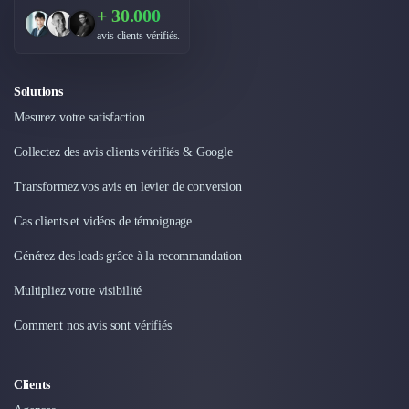
+ 30.000
Design Industriel
Packaging & Emballages
avis clients vérifiés.
Support Client
Téléphonie & Télécommunication
Solutions
Chatbot
Mesurez votre satisfaction
Maintenance et Infogérance
BI, Analytics & Big Data
Collectez des avis clients vérifiés & Google
Graphisme & Illustration
Transformez vos avis en levier de conversion
Recherche Utilisateur
Design Thinking
Cas clients et vidéos de témoignage
Stratégie Digitale
Développement Logiciel
Générez des leads grâce à la recommandation
Création de Site Internet
Multipliez votre visibilité
Développement d'Application Mobile
Développement E-commerce
Comment nos avis sont vérifiés
Direction Artistique
Cybersécurité
Clients
Logiciel E-Commerce