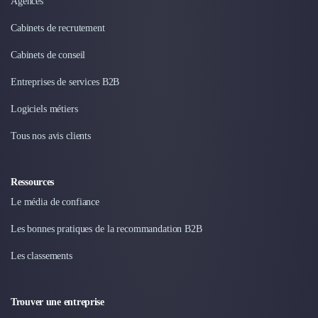
Intelligence Artificielle (IA)
Agences
Réalité Virtuelle (VR)
Cabinets de recrutement
Bureaux d'Entreprise
Déménagement
Cabinets de conseil
Impression
Entreprises de services B2B
Logistique
Traduction
Logiciels métiers
Traiteur & Restauration
Conception & Aménagement de Bureaux
Tous nos avis clients
Sourcing et Imports
Office Management
Ressources
Développement à l'international
Le média de confiance
Accélérateurs et incubateurs
Autres
Les bonnes pratiques de la recommandation B2B
Réhabilitation et maintenance
Gestion Immobilière
Les classements
Logiciel PropTech
Courtage en Energie
Trouver une entreprise
Désinfection & décontamination