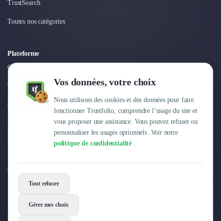
TrustSearch
Nettoyage & Ménage
Clubs & Réseaux Professionnels
Toutes nos catégories
Espaces de Coworking
Plateforme
Connexion
Vos données, votre choix
Tarifs
Nous utilisons des cookies et des données pour faire
Centre d'aide
fonctionner Trustfolio, comprendre l’usage du site et
vous proposer une assistance. Vous pouvez refuser ou
personnaliser les usages optionnels. Voir notre
Entreprise
politique de confidentialité
.
Pourquoi Trustfolio ?
Offres d'emploi
Tout refuser
Gérer mes choix