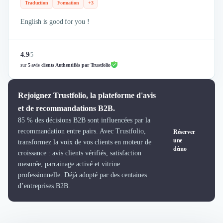
Brand Content
Traduction
Formation
+3
Publicité
English is good for you !
Communication
Influence Marketing
Veille commerciale
4.9
/
5
Photographie
sur
5 avis clients Authentifiés par Trustfolio
Salons
Études Marketing
Rejoignez Trustfolio, la plateforme d'avis
Présentations PowerPoint
SMS Marketing
et de recommandations B2B.
Email Marketing
85 % des décisions B2B sont influencées par la
Data Marketing
recommandation entre pairs. Avec Trustfolio,
Réserver
une
transformez la voix de vos clients en moteur de
Logiciel Marketing
démo
croissance : avis clients vérifiés, satisfaction
Logiciel Commercial
mesurée, parrainage activé et vitrine
Assurance
professionnelle. Déjà adopté par des centaines
Expertise Comptable
d’entreprises B2B.
Subventions & Aides
Levée de fonds
Droit des Affaires