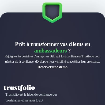
Externalisation Administrative
Direction Financière Externalisée (DAF)
Transactions Services
Restructuring
Droit Commercial
Droit du Travail
Propriété Intellectuelle (IP/IT)
Banque
Prêt à transformer vos clients en
Gestion de trésorerie
ambassadeurs
?
Recouvrement
Rejoignez les centaines d'entreprises B2B qui font confiance à Trustfolio pour
Financement de matériel ou équipement
générer de la confiance, développer leur visibilité et accélérer leur croissance.
Due Diligence
Réserver une démo
Audit
Solutions de Paiement
Fiscalité
UX & UI Design
Développement Web
Trustfolio est le label de confiance des
Product Management
prestataires et services B2B
Internet of Things (IoT)