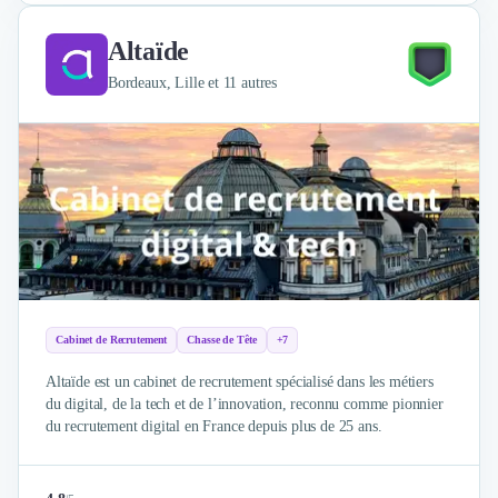
Nettoyage & Ménage
Clubs & Réseaux Professionnels
Altaïde
Espaces de Coworking
Bordeaux, Lille et 11 autres
Cabinet de Recrutement
Chasse de Tête
+7
Altaïde est un cabinet de recrutement spécialisé dans les métiers
du digital, de la tech et de l’innovation, reconnu comme pionnier
du recrutement digital en France depuis plus de 25 ans.