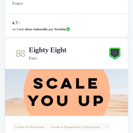
France
4.7
/
5
sur
5 avis clients Authentifiés par Trustfolio
Eighty Eight
Paris
Cabinet de Recrutement
Conseil en Management et Organisation
+7