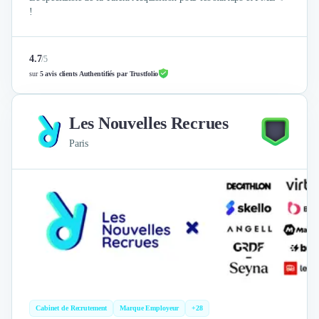
!
4.7
/
5
sur
5 avis clients Authentifiés par Trustfolio
Les Nouvelles Recrues
Paris
Cabinet de Recrutement
Marque Employeur
+28