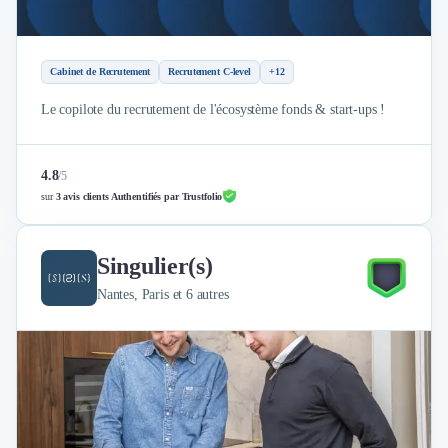
Cabinet de Recrutement
Recrutement C-level
+12
Le copilote du recrutement de l'écosystème fonds & start-ups !
4.8
/
5
sur
3 avis clients Authentifiés par Trustfolio
Singulier(s)
Nantes, Paris et 6 autres