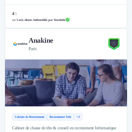
4
/
5
sur
5 avis clients Authentifiés par Trustfolio
Anakine
Paris
Cabinet de Recrutement
Recrutement Tech
+3
Cabinet de chasse de tête & conseil en recrutement Informatique