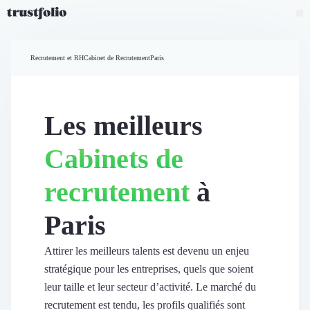
Pourquoi Trustfolio ?
Mesure de satisfaction
Recrutement et RH
Cabinet de Recrutement
Paris
Accueil
Collecte d'avis vérifiés B2B
Collecte d’avis Google
Import d'avis existants
Les meilleurs
Widgets d'avis
Partage d’avis multicanal
Cabinets de
Cas client
Vidéo de témoignage
recrutement
à
Parrainage
Intent data
Paris
Révéler le réseau
Vitrine & média
Suivi du ROI
Attirer les meilleurs talents est devenu un enjeu
Voir tous nos avis clients
stratégique pour les entreprises, quels que soient
Découvrir
leur taille et leur secteur d’activité. Le marché du
Découvrir
recrutement est tendu, les profils qualifiés sont