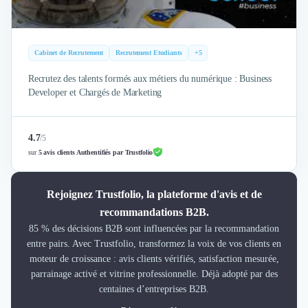
Cabinet de Recrutement
Recrutement Etudiants
+5
Recrutez des talents formés aux métiers du numérique : Business
Developer et Chargés de Marketing
4.7
/
5
sur
5 avis clients Authentifiés par Trustfolio
Rejoignez Trustfolio, la plateforme d'avis et de
recommandations B2B.
85 % des décisions B2B sont influencées par la recommandation
entre pairs. Avec Trustfolio, transformez la voix de vos clients en
moteur de croissance : avis clients vérifiés, satisfaction mesurée,
parrainage activé et vitrine professionnelle. Déjà adopté par des
centaines d’entreprises B2B.