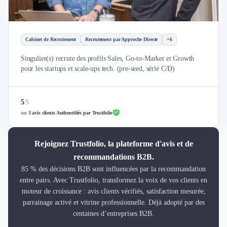
Cabinet de Recrutement
Recrutement par Approche Directe
+6
Singulier(s) recrute des profils Sales, Go-to-Market et Growth
pour les startups et scale-ups tech. (pre-seed, série C/D)
5
/
5
sur
3 avis clients Authentifiés par Trustfolio
Rejoignez Trustfolio, la plateforme d'avis et de
recommandations B2B.
85 % des décisions B2B sont influencées par la recommandation
entre pairs. Avec Trustfolio, transformez la voix de vos clients en
moteur de croissance : avis clients vérifiés, satisfaction mesurée,
parrainage activé et vitrine professionnelle. Déjà adopté par des
centaines d’entreprises B2B.