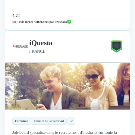
4.7
/
5
sur
5 avis clients Authentifiés par Trustfolio
iQuesta
FRANCE
Formation
Cabinet de Recrutement
+2
Job-board spécialisé dans le recrutement d'étudiants sur toute la