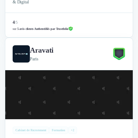
& Digital
4
/
5
sur
5 avis clients Authentifiés par Trustfolio
Aravati
Paris
Cabinet de Recrutement
Formation
+2