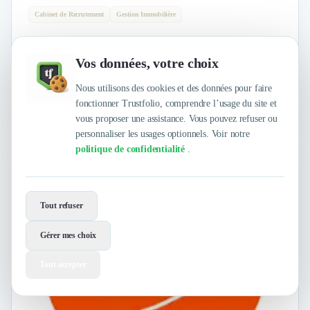
Cabinet de Recrutement
Gestion Immobilière
Cabinet de recrutement spécialisé dans la recherche de talents pour
l'immobilier, les sciences de la vie et la finance.
Vos données, votre choix
Nous utilisons des cookies et des données pour faire
4.5
/
5
fonctionner Trustfolio, comprendre l’usage du site et
sur
1 avis client Authentifié par Trustfolio
vous proposer une assistance. Vous pouvez refuser ou
personnaliser les usages optionnels. Voir notre
politique de confidentialité
.
Wayden
PARIS
Tout refuser
Gérer mes choix
Tout accepter