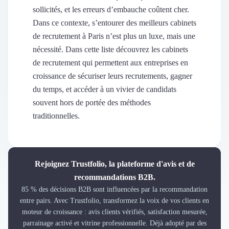
Découvrir
sollicités, et les erreurs d’embauche coûtent cher.
Découvrir
Dans ce contexte, s’entourer des meilleurs cabinets
Découvrir
de recrutement à Paris n’est plus un luxe, mais une
Découvrir le média
nécessité. Dans cette liste découvrez les cabinets
Tarifs
de recrutement qui permettent aux entreprises en
Demander une démo
croissance de sécuriser leurs recrutements, gagner
Connexion
du temps, et accéder à un vivier de candidats
Cabinet de Recrutement
Intérim
souvent hors de portée des méthodes
Formation
traditionnelles.
Teambuilding
Marque Employeur
Conseil en Management et Organisation
Gestion paie
Rejoignez Trustfolio, la plateforme d'avis et de
Qualité de Vie au Travail (QVT)
recommandations B2B.
Portage Salarial
85 % des décisions B2B sont influencées par la recommandation
Responsabilité Sociétale des Entreprises (RSE)
entre pairs. Avec Trustfolio, transformez la voix de vos clients en
moteur de croissance : avis clients vérifiés, satisfaction mesurée,
Marketplace de freelance
parrainage activé et vitrine professionnelle. Déjà adopté par des
Coaching