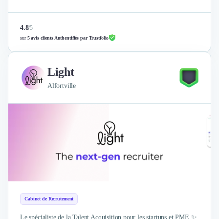
4.8
/
5
sur
5 avis clients Authentifiés par Trustfolio
Light
Alfortville
Cabinet de Recrutement
Le spécialiste de la Talent Acquisition pour les startups et PME ✨