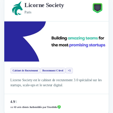
Intelligence Artificielle (IA)
Licorne Society
Réalité Virtuelle (VR)
Bureaux d'Entreprise
Paris
Déménagement
Impression
Logistique
Traduction
Traiteur & Restauration
Conception & Aménagement de Bureaux
Sourcing et Imports
Office Management
Développement à l'international
Cabinet de Recrutement
Recrutement C-level
+5
Accélérateurs et incubateurs
Autres
Licorne Society est le cabinet de recrutement 3.0 spécialisé sur les
Réhabilitation et maintenance
startups, scale-ups et le secteur digital.
Gestion Immobilière
Logiciel PropTech
4.9
/
5
Courtage en Energie
sur
63 avis clients Authentifiés par Trustfolio
Désinfection & décontamination