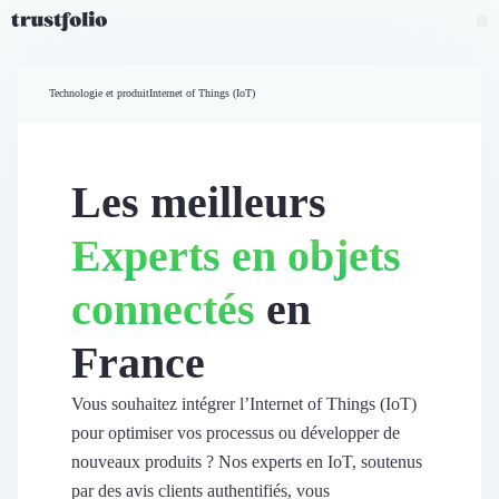
Pourquoi Trustfolio ?
Mesure de satisfaction
Technologie et produit
Internet of Things (IoT)
Accueil
Collecte d'avis vérifiés B2B
Collecte d’avis Google
Import d'avis existants
Les meilleurs
Widgets d'avis
Partage d’avis multicanal
Experts en objets
Cas client
Vidéo de témoignage
connectés
en
Parrainage
Intent data
France
Révéler le réseau
Vitrine & média
Suivi du ROI
Vous souhaitez intégrer l’Internet of Things (IoT)
Voir tous nos avis clients
pour optimiser vos processus ou développer de
Découvrir
nouveaux produits ? Nos experts en IoT, soutenus
Découvrir
par des avis clients authentifiés, vous