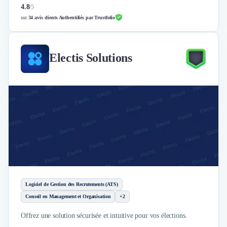
Nettoyage & Ménage
4.8
/
5
Clubs & Réseaux Professionnels
sur
34 avis clients Authentifiés par Trustfolio
Espaces de Coworking
Electis Solutions
Logiciel de Gestion des Recrutements (ATS)
Conseil en Management et Organisation
+2
Offrez une solution sécurisée et intuitive pour vos élections.