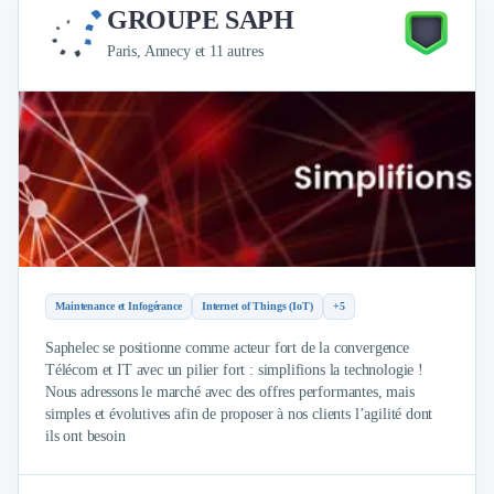
Intelligence Artificielle (IA)
GROUPE SAPH
Réalité Virtuelle (VR)
Paris, Annecy et 11 autres
Bureaux d'Entreprise
Déménagement
Impression
Logistique
Traduction
Traiteur & Restauration
Conception & Aménagement de Bureaux
Sourcing et Imports
Office Management
Développement à l'international
Maintenance et Infogérance
Internet of Things (IoT)
+5
Accélérateurs et incubateurs
Autres
Saphelec se positionne comme acteur fort de la convergence
Réhabilitation et maintenance
Télécom et IT avec un pilier fort : simplifions la technologie !
Nous adressons le marché avec des offres performantes, mais
Gestion Immobilière
simples et évolutives afin de proposer à nos clients l’agilité dont
Logiciel PropTech
ils ont besoin
Courtage en Energie
Désinfection & décontamination