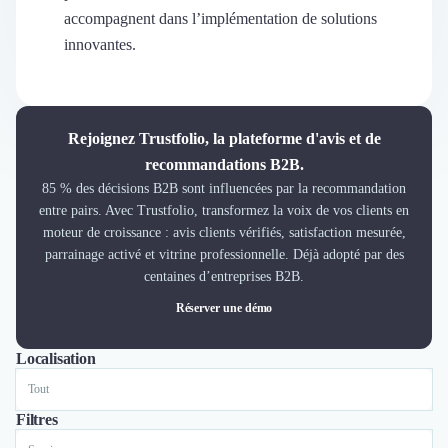
Découvrir
accompagnent dans l’implémentation de solutions
Découvrir
innovantes.
Découvrir
Découvrir le média
Tarifs
Demander une démo
Rejoignez Trustfolio, la plateforme d'avis et de
Connexion
recommandations B2B.
Cabinet de Recrutement
85 % des décisions B2B sont influencées par la recommandation
Intérim
entre pairs. Avec Trustfolio, transformez la voix de vos clients en
Formation
moteur de croissance : avis clients vérifiés, satisfaction mesurée,
Teambuilding
parrainage activé et vitrine professionnelle. Déjà adopté par des
Marque Employeur
centaines d’entreprises B2B.
Conseil en Management et Organisation
Réserver une démo
Gestion paie
Qualité de Vie au Travail (QVT)
Localisation
Tout
Lyon
Paris
Nantes
Marseille
Toulouse
Bordeaux
Lille
Nice
Portage Salarial
Responsabilité Sociétale des Entreprises (RSE)
Marketplace de freelance
Filtres
Coaching