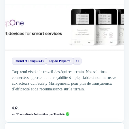
Design Industriel
Packaging & Emballages
Support Client
Téléphonie & Télécommunication
Chatbot
Maintenance et Infogérance
BI, Analytics & Big Data
Graphisme & Illustration
Recherche Utilisateur
Internet of Things (IoT)
Logiciel PropTech
+1
Design Thinking
Taqt rend visible le travail des équipes terrain. Nos solutions
Stratégie Digitale
connectées apportent une traçabilité simple, fiable et non intrusive
Développement Logiciel
aux acteurs du Facility Management, pour plus de transparence,
Création de Site Internet
d’efficacité et de reconnaissance sur le terrain.
Développement d'Application Mobile
Développement E-commerce
Direction Artistique
4.6
/
5
sur
57 avis clients Authentifiés par Trustfolio
Cybersécurité
Logiciel E-Commerce