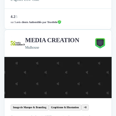
4.2
/
5
sur
5 avis clients Authentifiés par Trustfolio
MEDIA CREATION
Mulhouse
Image de Marque & Branding
Graphisme & Illustration
+8