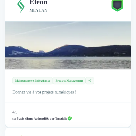
Eteon
MEYLAN
Maintenance et Infogérance
Product Management
+7
Donnez vie à vos projets numériques !
4
/
5
sur
5 avis clients Authentifiés par Trustfolio