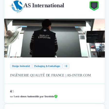
AS International
Design Industriel
Packaging & Emballages
+8
INGÉNIERIE QUALITÉ DE FRANCE | AS-INTER.COM
4
/
5
sur
5 avis clients Authentifiés par Trustfolio