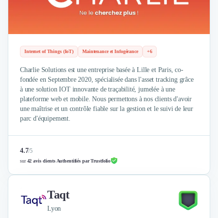
Externalisation Administrative
Direction Financière Externalisée (DAF)
Transactions Services
Restructuring
Droit Commercial
Internet of Things (IoT)
Maintenance et Infogérance
+6
Droit du Travail
Charlie Solutions est une entreprise basée à Lille et Paris, co-
Propriété Intellectuelle (IP/IT)
fondée en Septembre 2020, spécialisée dans l'asset tracking grâce
Banque
à une solution IOT innovante de traçabilité, jumelée à une
Gestion de trésorerie
plateforme web et mobile. Nous permettons à nos clients d'avoir
Recouvrement
une maîtrise et un contrôle fiable sur la gestion et le suivi de leur
parc d'équipement.
Financement de matériel ou équipement
Due Diligence
Audit
4.7
/
5
Solutions de Paiement
sur
42 avis clients Authentifiés par Trustfolio
Fiscalité
UX & UI Design
Développement Web
Taqt
Product Management
Lyon
Internet of Things (IoT)