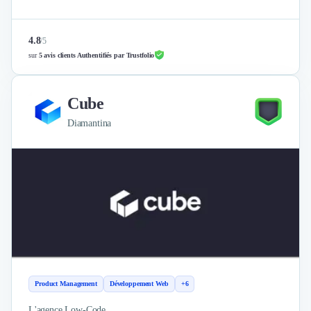
4.8
/
5
sur
5 avis clients Authentifiés par Trustfolio
Cube
Diamantina
Product Management
Développement Web
+6
L'agence Low-Code