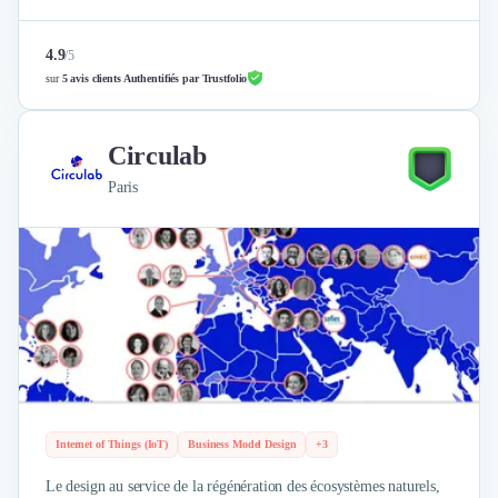
4.9
/
5
sur
5 avis clients Authentifiés par Trustfolio
Circulab
Paris
Internet of Things (IoT)
Business Model Design
+3
Le design au service de la régénération des écosystèmes naturels,