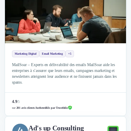
Externalisation Administrative
Direction Financière Externalisée (DAF)
Transactions Services
Restructuring
Droit Commercial
Droit du Travail
Propriété Intellectuelle (IP/IT)
Banque
Marketing Digital
Email Marketing
+5
Gestion de trésorerie
MailSoar – Experts en délivrabilité des emails MailSoar aide les
Recouvrement
entreprises à s’assurer que leurs emails, campagnes marketing et
Financement de matériel ou équipement
newsletters atteignent leur audience et ne finissent jamais dans les
Due Diligence
spams.
Audit
Solutions de Paiement
Fiscalité
4.9
/
5
UX & UI Design
sur
201 avis clients Authentifiés par Trustfolio
Développement Web
Product Management
Ad's up Consulting
Internet of Things (IoT)