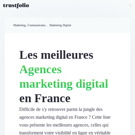
Pourquoi Trustfolio ?
Mesure de satisfaction
Marketing, Communication et Ventes
Marketing Digital
Accueil
Collecte d'avis vérifiés B2B
Collecte d’avis Google
Import d'avis existants
Les meilleures
Widgets d'avis
Partage d’avis multicanal
Agences
Cas client
Vidéo de témoignage
marketing digital
Parrainage
Intent data
en France
Révéler le réseau
Vitrine & média
Suivi du ROI
Difficile de s'y retrouver parmi la jungle des
Voir tous nos avis clients
agences marketing digital en France ? Cette liste
Découvrir
vous présente les meilleures agences, celles qui
Découvrir
transforment votre visibilité en ligne en véritable