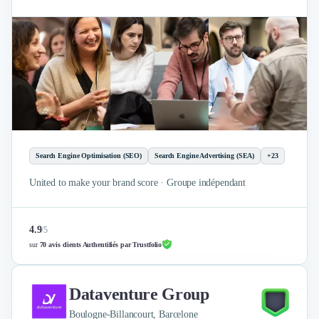
Search Engine Optimisation (SEO)
Search Engine Advertising (SEA)
+23
United to make your brand score · Groupe indépendant
4.9
/
5
sur
70 avis clients Authentifiés par Trustfolio
Dataventure Group
Boulogne-Billancourt, Barcelone