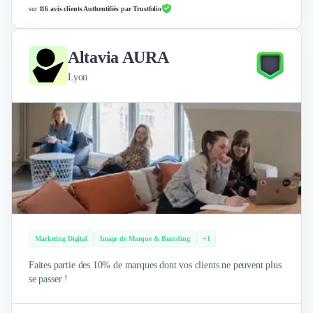
Nettoyage & Ménage
sur
116 avis clients Authentifiés par Trustfolio
Clubs & Réseaux Professionnels
Espaces de Coworking
Altavia AURA
Lyon
Marketing Digital
Image de Marque & Branding
+1
Faites partie des 10% de marques dont vos clients ne peuvent plus
se passer !