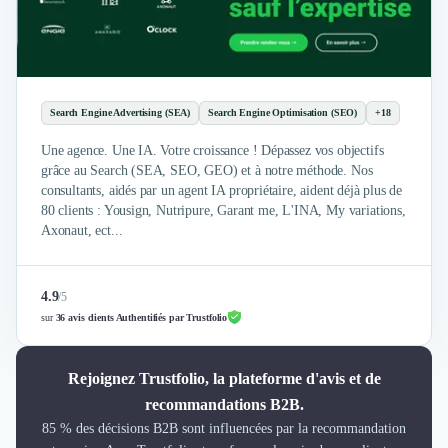
Search Engine Advertising (SEA)
Search Engine Optimisation (SEO)
+18
Une agence. Une IA. Votre croissance ! Dépassez vos objectifs
grâce au Search (SEA, SEO, GEO) et à notre méthode. Nos
consultants, aidés par un agent IA propriétaire, aident déjà plus de
80 clients : Yousign, Nutripure, Garant me, L'INA, My variations,
Axonaut, ect...
4.9
/
5
sur
36 avis clients Authentifiés par Trustfolio
Rejoignez Trustfolio, la plateforme d'avis et de
recommandations B2B.
85 % des décisions B2B sont influencées par la recommandation