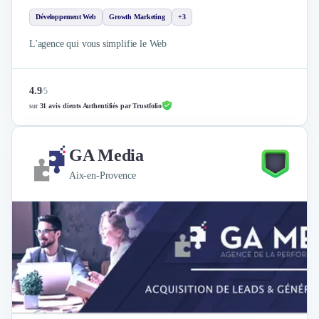
Développement Web
Growth Marketing
+3
L'agence qui vous simplifie le Web
4.9
/
5
sur
31 avis clients Authentifiés par Trustfolio
GA Media
Aix-en-Provence