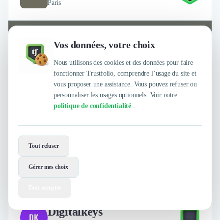
Paris
Vos données, votre choix
Nous utilisons des cookies et des données pour faire
fonctionner Trustfolio, comprendre l’usage du site et
vous proposer une assistance. Vous pouvez refuser ou
personnaliser les usages optionnels. Voir notre
politique de confidentialité
.
Relations Presse et Publiques
Formation
+6
RELATIONS MEDIA ET COMMUNICATION EXTERNE
Tout refuser
4.9
Gérer mes choix
/
5
sur
23 avis clients Authentifiés par Trustfolio
Tout accepter
Digitalkeys