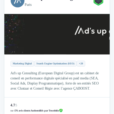
Design Industriel
Paris
Packaging & Emballages
Support Client
Téléphonie & Télécommunication
Chatbot
Maintenance et Infogérance
BI, Analytics & Big Data
Graphisme & Illustration
Recherche Utilisateur
Design Thinking
Marketing Digital
Search Engine Optimisation (SEO)
+20
Stratégie Digitale
Développement Logiciel
Ad's up Consulting (European Digital Group) est un cabinet de
Création de Site Internet
conseil en performance digitale spécialisé en paid media (SEA,
Développement d'Application Mobile
Social Ads, Display Programmatique), forte de ses entités SEO
avec Clustaar et Conseil Régie avec l’agence ÇABOOST.
Développement E-commerce
Direction Artistique
Cybersécurité
4.7
/
5
Logiciel E-Commerce
sur
176 avis clients Authentifiés par Trustfolio