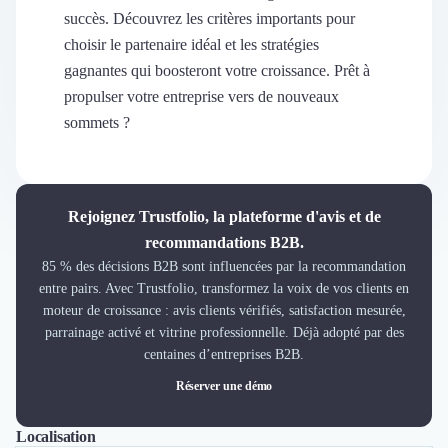
Découvrir
succès. Découvrez les critères importants pour
Découvrir
choisir le partenaire idéal et les stratégies
Découvrir
gagnantes qui boosteront votre croissance. Prêt à
Découvrir le média
propulser votre entreprise vers de nouveaux
Tarifs
sommets ?
Demander une démo
Connexion
Cabinet de Recrutement
Intérim
Rejoignez Trustfolio, la plateforme d'avis et de
Formation
recommandations B2B.
Teambuilding
85 % des décisions B2B sont influencées par la recommandation
Marque Employeur
entre pairs. Avec Trustfolio, transformez la voix de vos clients en
Conseil en Management et Organisation
moteur de croissance : avis clients vérifiés, satisfaction mesurée,
Gestion paie
parrainage activé et vitrine professionnelle. Déjà adopté par des
Qualité de Vie au Travail (QVT)
centaines d’entreprises B2B.
Portage Salarial
Réserver une démo
Responsabilité Sociétale des Entreprises (RSE)
Marketplace de freelance
Localisation
Tout
Lyon
Paris
Nantes
Marseille
Bordeaux
Lille
Nice
Coaching