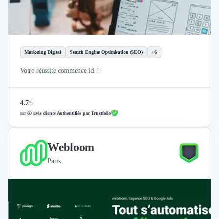
Marketing Digital
Search Engine Optimisation (SEO)
+6
Votre réussite commence ici !
4.7
/
5
sur
60 avis clients Authentifiés par Trustfolio
Webloom
Paris