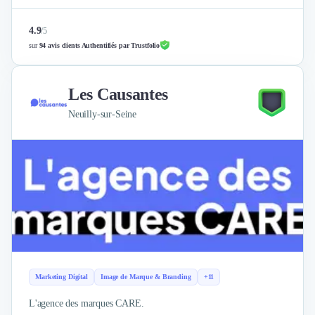
4.9
/
5
sur
94 avis clients Authentifiés par Trustfolio
Les Causantes
Neuilly-sur-Seine
Marketing Digital
Image de Marque & Branding
+11
L'agence des marques CARE.