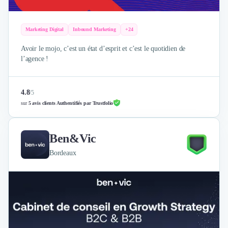
Marketing Digital
Inbound Marketing
+24
Avoir le mojo, c’est un état d’esprit et c’est le quotidien de
l’agence !
4.8
/
5
sur
5 avis clients Authentifiés par Trustfolio
Ben&Vic
Bordeaux