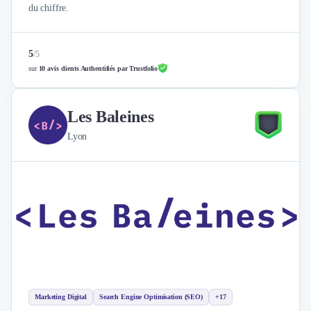
du chiffre.
5
/
5
sur
10 avis clients Authentifiés par Trustfolio
Les Baleines
Lyon
Marketing Digital
Search Engine Optimisation (SEO)
+17