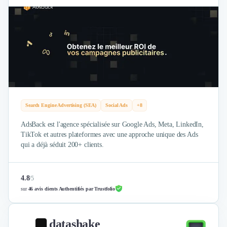
Intelligence Artificielle (IA)
Réalité Virtuelle (VR)
Bureaux d'Entreprise
Déménagement
Impression
Logistique
Traduction
Traiteur & Restauration
Conception & Aménagement de Bureaux
Search Engine Advertising (SEA)
Social Ads
+8
Sourcing et Imports
Office Management
AdsBack est l'agence spécialisée sur Google Ads, Meta, LinkedIn,
Développement à l'international
TikTok et autres plateformes avec une approche unique des Ads
qui a déjà séduit 200+ clients.
Accélérateurs et incubateurs
Autres
Réhabilitation et maintenance
4.8
/
5
Gestion Immobilière
sur
46 avis clients Authentifiés par Trustfolio
Logiciel PropTech
Courtage en Energie
Désinfection & décontamination
datashake