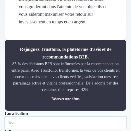
Découvrir
vous guideront dans l'atteinte de vos objectifs et
Découvrir
vous aideront maximiser votre retour sur
Découvrir
investissement en temps et en argent.
Découvrir le média
Tarifs
Demander une démo
Connexion
Rejoignez Trustfolio, la plateforme d'avis et de
Cabinet de Recrutement
recommandations B2B.
Intérim
85 % des décisions B2B sont influencées par la recommandation
Formation
entre pairs. Avec Trustfolio, transformez la voix de vos clients en
Teambuilding
moteur de croissance : avis clients vérifiés, satisfaction mesurée,
Marque Employeur
parrainage activé et vitrine professionnelle. Déjà adopté par des
Conseil en Management et Organisation
centaines d’entreprises B2B.
Gestion paie
Réserver une démo
Qualité de Vie au Travail (QVT)
Portage Salarial
Localisation
Tout
Lyon
Paris
Nantes
Marseille
Toulouse
Bordeaux
Lille
Nice
Responsabilité Sociétale des Entreprises (RSE)
Marketplace de freelance
Coaching