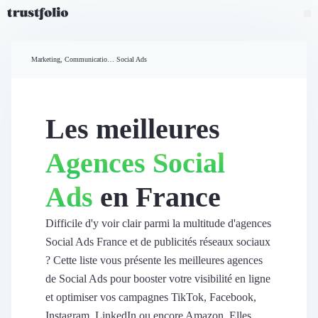
Pourquoi Trustfolio ?
Mesure de satisfaction
Marketing, Communication et Ventes
Social Ads
Accueil
Collecte d'avis vérifiés B2B
Collecte d’avis Google
Import d'avis existants
Les meilleures
Widgets d'avis
Partage d’avis multicanal
Agences Social
Cas client
Vidéo de témoignage
Ads
en France
Parrainage
Intent data
Révéler le réseau
Difficile d'y voir clair parmi la multitude d'agences
Vitrine & média
Social Ads France et de publicités réseaux sociaux
Suivi du ROI
? Cette liste vous présente les meilleures agences
Voir tous nos avis clients
de Social Ads pour booster votre visibilité en ligne
Découvrir
et optimiser vos campagnes TikTok, Facebook,
Découvrir
Instagram, LinkedIn ou encore Amazon. Elles