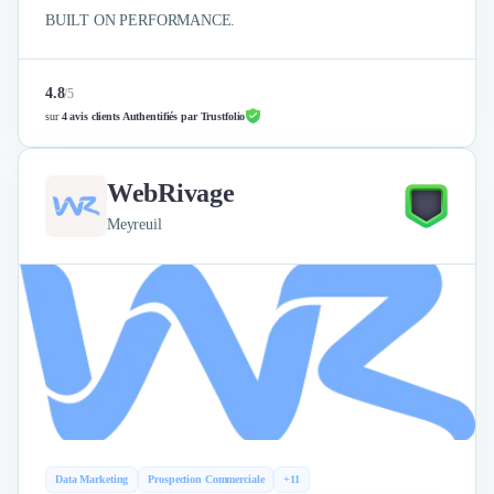
BUILT ON PERFORMANCE.
4.8
/
5
sur
4 avis clients Authentifiés par Trustfolio
WebRivage
Meyreuil
Data Marketing
Prospection Commerciale
+11