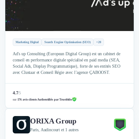
Externalisation Administrative
Direction Financière Externalisée (DAF)
Transactions Services
Restructuring
Droit Commercial
Droit du Travail
Marketing Digital
Search Engine Optimisation (SEO)
+20
Propriété Intellectuelle (IP/IT)
Ad's up Consulting (European Digital Group) est un cabinet de
Banque
conseil en performance digitale spécialisé en paid media (SEA,
Gestion de trésorerie
Social Ads, Display Programmatique), forte de ses entités SEO
Recouvrement
avec Clustaar et Conseil Régie avec l’agence ÇABOOST.
Financement de matériel ou équipement
Due Diligence
Audit
4.7
/
5
Solutions de Paiement
sur
176 avis clients Authentifiés par Trustfolio
Fiscalité
UX & UI Design
ORIXA Group
Développement Web
Product Management
Paris, Audincourt et 1 autres
Internet of Things (IoT)