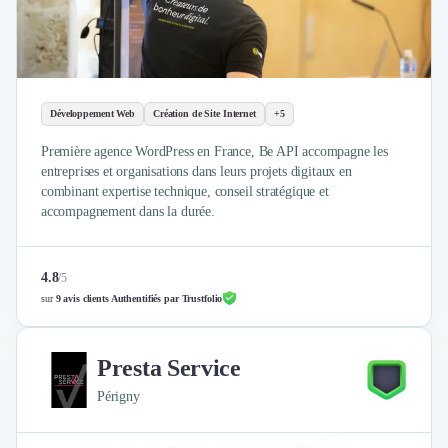
Design Industriel
Packaging & Emballages
Support Client
Téléphonie & Télécommunication
Chatbot
Développement Web
Création de Site Internet
+5
Maintenance et Infogérance
Première agence WordPress en France, Be API accompagne les
BI, Analytics & Big Data
entreprises et organisations dans leurs projets digitaux en
Graphisme & Illustration
combinant expertise technique, conseil stratégique et
Recherche Utilisateur
accompagnement dans la durée.
Design Thinking
Stratégie Digitale
4.8
/
5
Développement Logiciel
sur
9 avis clients Authentifiés par Trustfolio
Création de Site Internet
Développement d'Application Mobile
Développement E-commerce
Presta Service
Direction Artistique
Périgny
Cybersécurité
Logiciel E-Commerce