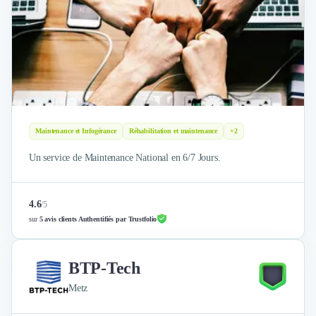
Nettoyage & Ménage
Clubs & Réseaux Professionnels
Espaces de Coworking
Maintenance et Infogérance
Réhabilitation et maintenance
+2
Un service de Maintenance National en 6/7 Jours.
4.6
/
5
sur
5 avis clients Authentifiés par Trustfolio
BTP-Tech
Metz