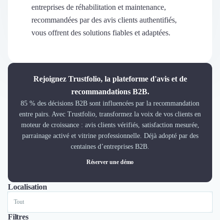
Découvrir
entreprises de réhabilitation et maintenance,
Découvrir
recommandées par des avis clients authentifiés,
Découvrir
vous offrent des solutions fiables et adaptées.
Découvrir le média
Tarifs
Demander une démo
Connexion
Rejoignez Trustfolio, la plateforme d'avis et de
Cabinet de Recrutement
recommandations B2B.
Intérim
85 % des décisions B2B sont influencées par la recommandation
Formation
entre pairs. Avec Trustfolio, transformez la voix de vos clients en
Teambuilding
moteur de croissance : avis clients vérifiés, satisfaction mesurée,
Marque Employeur
parrainage activé et vitrine professionnelle. Déjà adopté par des
Conseil en Management et Organisation
centaines d’entreprises B2B.
Gestion paie
Réserver une démo
Qualité de Vie au Travail (QVT)
Portage Salarial
Localisation
Tout
Lyon
Paris
Bordeaux
Responsabilité Sociétale des Entreprises (RSE)
Marketplace de freelance
Coaching
Filtres