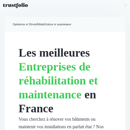
Pourquoi Trustfolio ?
Mesure de satisfaction
Opérations et Divers
Réhabilitation et maintenance
Accueil
Collecte d'avis vérifiés B2B
Collecte d’avis Google
Import d'avis existants
Les meilleures
Widgets d'avis
Partage d’avis multicanal
Entreprises de
Cas client
Vidéo de témoignage
réhabilitation et
Parrainage
Intent data
maintenance
en
Révéler le réseau
Vitrine & média
France
Suivi du ROI
Voir tous nos avis clients
Découvrir
Vous cherchez à rénover vos bâtiments ou
Découvrir
maintenir vos installations en parfait état ? Nos