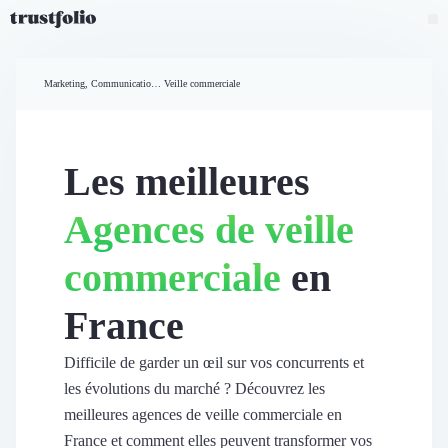
Pourquoi Trustfolio ?
Mesure de satisfaction
Marketing, Communication et Ventes
Veille commerciale
Accueil
Collecte d'avis vérifiés B2B
Collecte d’avis Google
Import d'avis existants
Les meilleures
Widgets d'avis
Partage d’avis multicanal
Agences de veille
Cas client
Vidéo de témoignage
commerciale
en
Parrainage
Intent data
France
Révéler le réseau
Vitrine & média
Suivi du ROI
Difficile de garder un œil sur vos concurrents et
Voir tous nos avis clients
les évolutions du marché ? Découvrez les
Découvrir
meilleures agences de veille commerciale en
Découvrir
France et comment elles peuvent transformer vos