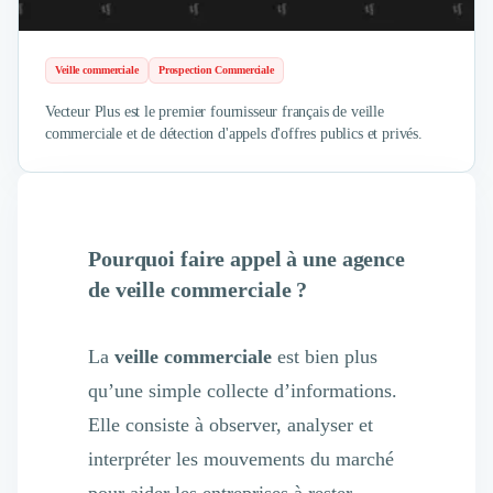
Intelligence Artificielle (IA)
Réalité Virtuelle (VR)
Bureaux d'Entreprise
Veille commerciale
Prospection Commerciale
Déménagement
Impression
Vecteur Plus est le premier fournisseur français de veille
Logistique
commerciale et de détection d'appels d'offres publics et privés.
Traduction
Traiteur & Restauration
Conception & Aménagement de Bureaux
Sourcing et Imports
Pourquoi faire appel à une agence
Office Management
de veille commerciale ?
Développement à l'international
Accélérateurs et incubateurs
Autres
La
veille commerciale
est bien plus
Réhabilitation et maintenance
qu’une simple collecte d’informations.
Gestion Immobilière
Logiciel PropTech
Elle consiste à observer, analyser et
Courtage en Energie
interpréter les mouvements du marché
Désinfection & décontamination