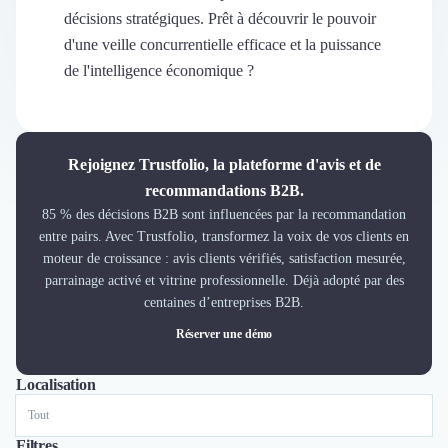
Découvrir
décisions stratégiques. Prêt à découvrir le pouvoir
Découvrir
d'une veille concurrentielle efficace et la puissance
Découvrir
de l'intelligence économique ?
Découvrir le média
Tarifs
Demander une démo
Connexion
Rejoignez Trustfolio, la plateforme d'avis et de
Cabinet de Recrutement
recommandations B2B.
Intérim
85 % des décisions B2B sont influencées par la recommandation
Formation
entre pairs. Avec Trustfolio, transformez la voix de vos clients en
Teambuilding
moteur de croissance : avis clients vérifiés, satisfaction mesurée,
Marque Employeur
parrainage activé et vitrine professionnelle. Déjà adopté par des
Conseil en Management et Organisation
centaines d’entreprises B2B.
Gestion paie
Réserver une démo
Qualité de Vie au Travail (QVT)
Portage Salarial
Localisation
Tout
Paris
Nantes
Responsabilité Sociétale des Entreprises (RSE)
Marketplace de freelance
Coaching
Filtres