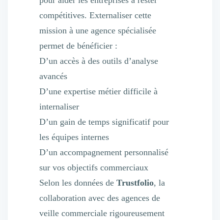
pour aider les entreprises à rester
Nettoyage & Ménage
compétitives. Externaliser cette
Clubs & Réseaux Professionnels
Espaces de Coworking
mission à une agence spécialisée
permet de bénéficier :
D’un accès à des outils d’analyse
avancés
D’une expertise métier difficile à
internaliser
D’un gain de temps significatif pour
les équipes internes
D’un accompagnement personnalisé
sur vos objectifs commerciaux
Selon les données de
Trustfolio
, la
collaboration avec des agences de
veille commerciale rigoureusement