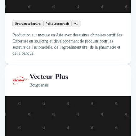
Design Industriel
Packaging & Emballages
Support Client
Sourcing et Imports
Veille commerciale
+1
Téléphonie & Télécommunication
Chatbot
Production sur mesure en Asie avec des usines chinoises certifiées.
Maintenance et Infogérance
Expertise en sourcing et développement de produits pour les
secteurs de l'automobile, de l'agroalimentaire, de la pharmacie et
BI, Analytics & Big Data
de la banque.
Graphisme & Illustration
Recherche Utilisateur
Design Thinking
Vecteur Plus
Stratégie Digitale
Développement Logiciel
Bouguenais
Création de Site Internet
Développement d'Application Mobile
Développement E-commerce
Direction Artistique
Cybersécurité
Logiciel E-Commerce