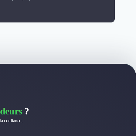
deurs
?
la confiance,