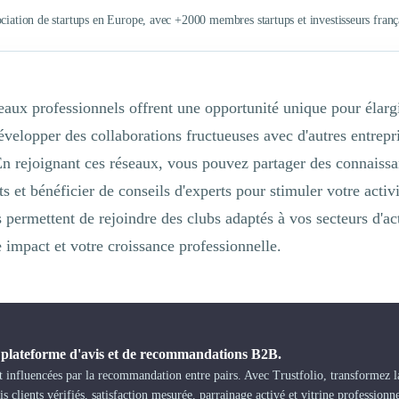
ociation de startups en Europe, avec +2000 membres startups et investisseurs fran
eaux professionnels offrent une opportunité unique pour élargi
évelopper des collaborations fructueuses avec d'autres entrepri
En rejoignant ces réseaux, vous pouvez partager des connaissa
 et bénéficier de conseils d'experts pour stimuler votre activ
 permettent de rejoindre des clubs adaptés à vos secteurs d'ac
 impact et votre croissance professionnelle.
a plateforme d'avis et de recommandations B2B.
 influencées par la recommandation entre pairs. Avec Trustfolio, transformez la
s clients vérifiés, satisfaction mesurée, parrainage activé et vitrine professionn