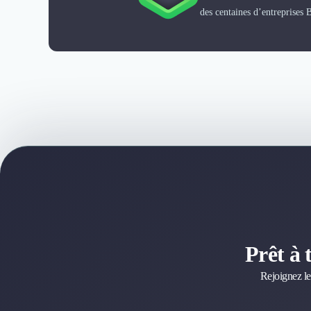
Désinfection & décontamination
des centaines d’entreprises 
Nettoyage & Ménage
Clubs & Réseaux Professionnels
Espaces de Coworking
Prêt à 
Rejoignez le