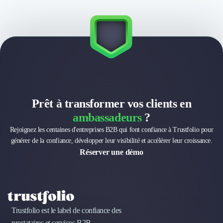
Externalisation Administrative
Direction Financière Externalisée (DAF)
Transactions Services
Restructuring
Droit Commercial
Droit du Travail
Propriété Intellectuelle (IP/IT)
Banque
Gestion de trésorerie
Prêt à transformer vos clients en
Recouvrement
ambassadeurs
?
Financement de matériel ou équipement
Rejoignez les centaines d'entreprises B2B qui font confiance à Trustfolio pour
Due Diligence
générer de la confiance, développer leur visibilité et accélérer leur croissance.
Audit
Réserver une démo
Solutions de Paiement
Fiscalité
UX & UI Design
Développement Web
Product Management
Trustfolio est le label de confiance des
Internet of Things (IoT)
prestataires et services B2B