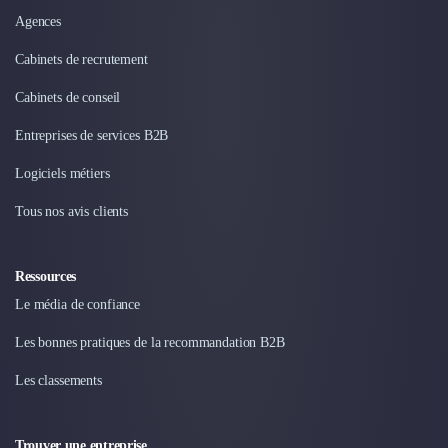
Intelligence Artificielle (IA)
Agences
Réalité Virtuelle (VR)
Bureaux d'Entreprise
Cabinets de recrutement
Déménagement
Impression
Cabinets de conseil
Logistique
Entreprises de services B2B
Traduction
Traiteur & Restauration
Logiciels métiers
Conception & Aménagement de Bureaux
Tous nos avis clients
Sourcing et Imports
Office Management
Développement à l'international
Ressources
Accélérateurs et incubateurs
Le média de confiance
Autres
Réhabilitation et maintenance
Les bonnes pratiques de la recommandation B2B
Gestion Immobilière
Les classements
Logiciel PropTech
Courtage en Energie
Désinfection & décontamination
Trouver une entreprise