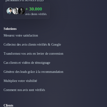
Design Industriel
+ 30.000
Packaging & Emballages
avis clients vérifiés.
Support Client
Téléphonie & Télécommunication
Chatbot
Solutions
Maintenance et Infogérance
Mesurez votre satisfaction
BI, Analytics & Big Data
Graphisme & Illustration
Collectez des avis clients vérifiés & Google
Recherche Utilisateur
Transformez vos avis en levier de conversion
Design Thinking
Stratégie Digitale
Cas clients et vidéos de témoignage
Développement Logiciel
Générez des leads grâce à la recommandation
Création de Site Internet
Développement d'Application Mobile
Multipliez votre visibilité
Développement E-commerce
Direction Artistique
Comment nos avis sont vérifiés
Cybersécurité
Logiciel E-Commerce
Clients