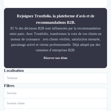
Découvrir
Découvrir
Découvrir
Rejoignez Trustfolio, la plateforme d'avis et de
Découvrir le média
recommandations B2B.
Tarifs
85 % des décisions B2B sont influencées par la recommandation
Demander une démo
entre pairs. Avec Trustfolio, transformez la voix de vos clients en
Connexion
moteur de croissance : avis clients vérifiés, satisfaction mesurée,
Cabinet de Recrutement
parrainage activé et vitrine professionnelle. Déjà adopté par des
Intérim
centaines d’entreprises B2B.
Formation
Réserver une démo
Teambuilding
Marque Employeur
Localisation
Tout
Lyon
Paris
Toulouse
Lille
Conseil en Management et Organisation
Gestion paie
Qualité de Vie au Travail (QVT)
Filtres
Portage Salarial
Services
Responsabilité Sociétale des Entreprises (RSE)
Marketplace de freelance
Secteurs clients
Coaching