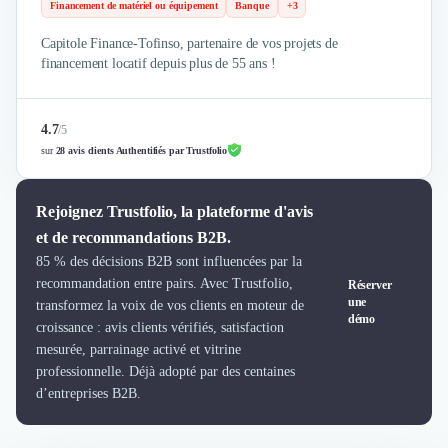
Brand Content
Financement de matériel ou équipement
Banque
+3
Publicité
Capitole Finance-Tofinso, partenaire de vos projets de
Communication
financement locatif depuis plus de 55 ans !
Influence Marketing
Veille commerciale
Photographie
4.7
/
5
Salons
sur
28 avis clients Authentifiés par Trustfolio
Études Marketing
Présentations PowerPoint
Rejoignez Trustfolio, la plateforme d'avis
SMS Marketing
et de recommandations B2B.
Email Marketing
85 % des décisions B2B sont influencées par la
Data Marketing
recommandation entre pairs. Avec Trustfolio,
Réserver
Logiciel Marketing
une
transformez la voix de vos clients en moteur de
Logiciel Commercial
démo
croissance : avis clients vérifiés, satisfaction
Assurance
mesurée, parrainage activé et vitrine
Expertise Comptable
professionnelle. Déjà adopté par des centaines
Subventions & Aides
d’entreprises B2B.
Levée de fonds
Droit des Affaires