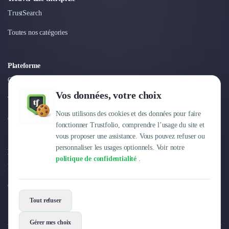
Nettoyage & Ménage
TrustSearch
Clubs & Réseaux Professionnels
Espaces de Coworking
Toutes nos catégories
Plateforme
Connexion
Vos données, votre choix
Tarifs
Nous utilisons des cookies et des données pour faire
Centre d'aide
fonctionner Trustfolio, comprendre l’usage du site et
vous proposer une assistance. Vous pouvez refuser ou
personnaliser les usages optionnels. Voir notre
Entreprise
politique de confidentialité
.
Pourquoi Trustfolio ?
Offres d'emploi
Tout refuser
Gérer mes choix