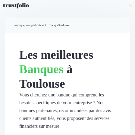
Pourquoi Trustfolio ?
Mesure de satisfaction
Juridique, comptabilité et finances
Banque
Toulouse
Accueil
Collecte d'avis vérifiés B2B
Collecte d’avis Google
Import d'avis existants
Les meilleures
Widgets d'avis
Partage d’avis multicanal
Banques
à
Cas client
Vidéo de témoignage
Toulouse
Parrainage
Intent data
Révéler le réseau
Vous cherchez une banque qui comprend les
Vitrine & média
besoins spécifiques de votre entreprise ? Nos
Suivi du ROI
banques partenaires, recommandées par des avis
Voir tous nos avis clients
clients authentifiés, vous proposent des services
Découvrir
financiers sur mesure.
Découvrir