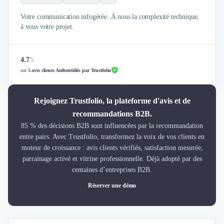
Votre communication infogérée. À nous la complexité technique,
à vous votre projet.
4.7
/
5
sur
5 avis clients Authentifiés par Trustfolio
Rejoignez Trustfolio, la plateforme d'avis et de
recommandations B2B.
85 % des décisions B2B sont influencées par la recommandation
entre pairs. Avec Trustfolio, transformez la voix de vos clients en
moteur de croissance : avis clients vérifiés, satisfaction mesurée,
parrainage activé et vitrine professionnelle. Déjà adopté par des
centaines d’entreprises B2B.
Réserver une démo