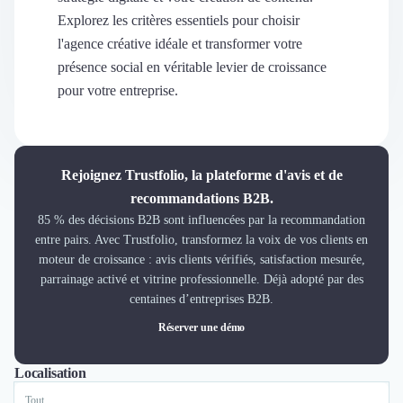
Découvrir
Explorez les critères essentiels pour choisir
Découvrir
l'agence créative idéale et transformer votre
Découvrir
présence social en véritable levier de croissance
Découvrir le média
pour votre entreprise.
Tarifs
Demander une démo
Connexion
Cabinet de Recrutement
Rejoignez Trustfolio, la plateforme d'avis et de
Intérim
recommandations B2B.
Formation
85 % des décisions B2B sont influencées par la recommandation
Teambuilding
entre pairs. Avec Trustfolio, transformez la voix de vos clients en
Marque Employeur
moteur de croissance : avis clients vérifiés, satisfaction mesurée,
Conseil en Management et Organisation
parrainage activé et vitrine professionnelle. Déjà adopté par des
Gestion paie
centaines d’entreprises B2B.
Qualité de Vie au Travail (QVT)
Réserver une démo
Portage Salarial
Responsabilité Sociétale des Entreprises (RSE)
Localisation
Tout
Lyon
Paris
Nantes
Marseille
Toulouse
Bordeaux
Lille
Nice
Marketplace de freelance
Coaching