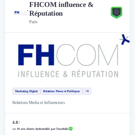
FHCOM influence &
Réputation
Paris
Marketing Digital
Relations Presse et Publiques
+9
Relations Media et Influenceurs
4.8
/
5
sur
19 avis clients Authentifiés par Trustfolio