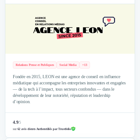
Design Industriel
Packaging & Emballages
Support Client
Téléphonie & Télécommunication
Chatbot
Maintenance et Infogérance
BI, Analytics & Big Data
Graphisme & Illustration
Recherche Utilisateur
Relations Presse et Publiques
Social Media
+13
Design Thinking
Fondée en 2015, LEON est une agence de conseil en influence
Stratégie Digitale
médiatique qui accompagne les entreprises innovantes et engagées
Développement Logiciel
— de la tech à l’impact, tous secteurs confondus — dans le
Création de Site Internet
développement de leur notoriété, réputation et leadership
d’opinion.
Développement d'Application Mobile
Développement E-commerce
Direction Artistique
4.9
/
5
Cybersécurité
sur
62 avis clients Authentifiés par Trustfolio
Logiciel E-Commerce