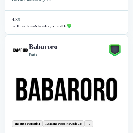
Global Creative Agency
4.8
/
5
sur
11 avis clients Authentifiés par Trustfolio
Babaroro
Paris
Inbound Marketing
Relations Presse et Publiques
+6