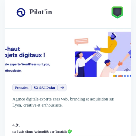
Pilot'in
Formation
UX & UI Design
+9
Agence digitale experte sites web, branding et acquisition sur
Lyon, créative et enthousiaste.
4.9
/
5
sur
5 avis clients Authentifiés par Trustfolio