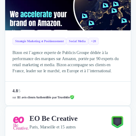
Brand Content
Publicité
Communication
Influence Marketing
Veille commerciale
Photographie
Strategie Marketing et Positionnement
Social Media
+20
Salons
Études Marketing
Bizon est l’agence experte de Publicis Groupe dédiée à la
Présentations PowerPoint
performance des marques sur Amazon, portée par 90 experts du
retail marketing et media. Bizon accompagne ses clients en
SMS Marketing
France, leader sur le marché, en Europe et à l’international.
Email Marketing
Data Marketing
Logiciel Marketing
4.8
/
5
Logiciel Commercial
sur
111 avis clients Authentifiés par Trustfolio
Assurance
Expertise Comptable
Subventions & Aides
EO Be Creative
Levée de fonds
Paris, Marseille et 15 autres
Droit des Affaires