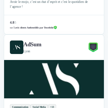
Avoir le mojo, c’est un état d’esprit et c’est le quotidien de
l’agence !
4.8
/
5
sur
5 avis clients Authentifiés par Trustfolio
AdSum
Lyon
Communication
Social Media
+13