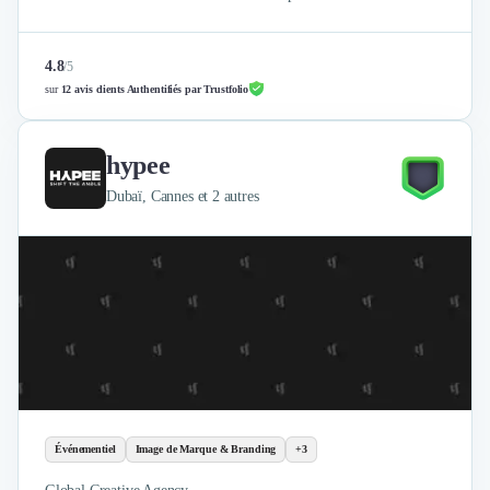
4.8
/
5
sur
12 avis clients Authentifiés par Trustfolio
hypee
Dubaï, Cannes et 2 autres
Événementiel
Image de Marque & Branding
+3