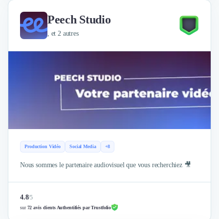
Nettoyage & Ménage
Clubs & Réseaux Professionnels
Peech Studio
Espaces de Coworking
, et 2 autres
Production Vidéo
Social Media
+8
Nous sommes le partenaire audiovisuel que vous recherchiez 🎥
4.8
/
5
sur
72 avis clients Authentifiés par Trustfolio