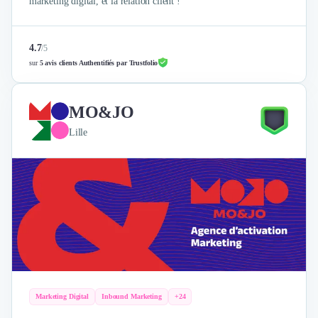
marketing digital, et la relation client !
4.7
/
5
sur
5 avis clients Authentifiés par Trustfolio
MO&JO
Lille
Marketing Digital
Inbound Marketing
+24