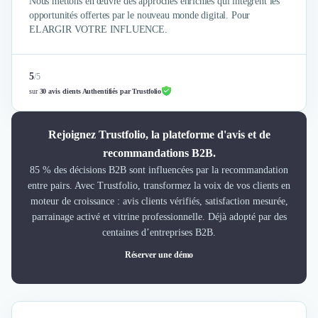
Nous mettons en œuvre des approches enrichies qui intègrent les
opportunités offertes par le nouveau monde digital. Pour
ELARGIR VOTRE INFLUENCE.
5
/
5
sur
30 avis clients Authentifiés par Trustfolio
Rejoignez Trustfolio, la plateforme d'avis et de
recommandations B2B.
85 % des décisions B2B sont influencées par la recommandation
entre pairs. Avec Trustfolio, transformez la voix de vos clients en
moteur de croissance : avis clients vérifiés, satisfaction mesurée,
parrainage activé et vitrine professionnelle. Déjà adopté par des
centaines d’entreprises B2B.
Réserver une démo