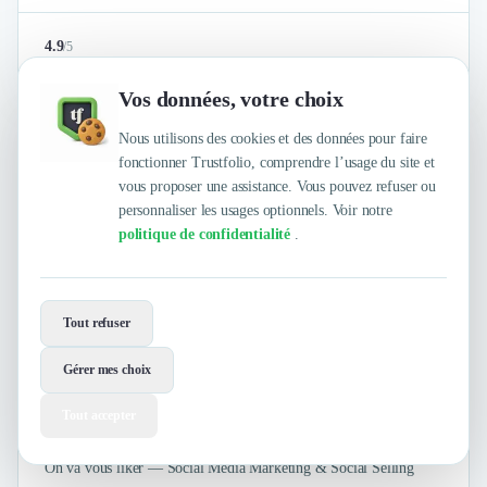
4.9
/
5
sur
4 avis clients Authentifiés par Trustfolio
Vos données, votre choix
Nous utilisons des cookies et des données pour faire
AGENCE SOMEDAY
fonctionner Trustfolio, comprendre l’usage du site et
vous proposer une assistance. Vous pouvez refuser ou
personnaliser les usages optionnels. Voir notre
politique de confidentialité
.
Tout refuser
Gérer mes choix
Tout accepter
Formation
Social Media
+7
On va vous liker — Social Media Marketing & Social Selling