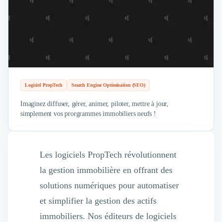
Intelligence Artificielle (IA)
Réalité Virtuelle (VR)
Bureaux d'Entreprise
Déménagement
Impression
Logistique
Traduction
Traiteur & Restauration
Logiciel PropTech
Search Engine Optimisation (SEO)
Conception & Aménagement de Bureaux
Imaginez diffuser, gérer, animer, piloter, mettre à jour,
Sourcing et Imports
simplement vos prorgrammes immobiliers neufs !
Office Management
Développement à l'international
Accélérateurs et incubateurs
Les logiciels PropTech révolutionnent
Autres
Réhabilitation et maintenance
la gestion immobilière en offrant des
Gestion Immobilière
solutions numériques pour automatiser
Logiciel PropTech
et simplifier la gestion des actifs
Courtage en Energie
Désinfection & décontamination
immobiliers. Nos éditeurs de logiciels