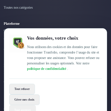
Toutes nos catégories
Plateforme
Connexion
Vos données, votre choix
Tarifs
Nous utilisons des cookies et des données pour faire
Centre d'aide
fonctionner Trustfolio, comprendre l’usage du site et
vous proposer une assistance. Vous pouvez refuser ou
personnaliser les usages optionnels. Voir notre
Entreprise
politique de confidentialité
.
Pourquoi Trustfolio ?
Offres d'emploi
Tout refuser
Gérer mes choix
© 2026 Trustfolio. Tous droits réservés.
Tout accepter