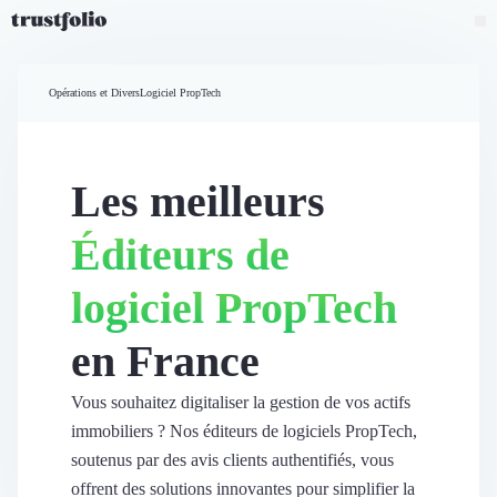
Pourquoi Trustfolio ?
Mesure de satisfaction
Opérations et Divers
Logiciel PropTech
Accueil
Collecte d'avis vérifiés B2B
Collecte d’avis Google
Import d'avis existants
Les meilleurs
Widgets d'avis
Partage d’avis multicanal
Éditeurs de
Cas client
Vidéo de témoignage
logiciel PropTech
Parrainage
Intent data
en France
Révéler le réseau
Vitrine & média
Suivi du ROI
Vous souhaitez digitaliser la gestion de vos actifs
Voir tous nos avis clients
immobiliers ? Nos éditeurs de logiciels PropTech,
Découvrir
soutenus par des avis clients authentifiés, vous
Découvrir
offrent des solutions innovantes pour simplifier la