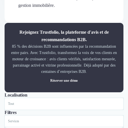
Découvrir
gestion immobilière.
Découvrir
Découvrir
Découvrir le média
Tarifs
Rejoignez Trustfolio, la plateforme d'avis et de
Demander une démo
recommandations B2B.
Connexion
85 % des décisions B2B sont influencées par la recommandation
Cabinet de Recrutement
entre pairs. Avec Trustfolio, transformez la voix de vos clients en
Intérim
moteur de croissance : avis clients vérifiés, satisfaction mesurée,
Formation
parrainage activé et vitrine professionnelle. Déjà adopté par des
Teambuilding
centaines d’entreprises B2B.
Marque Employeur
Réserver une démo
Conseil en Management et Organisation
Gestion paie
Localisation
Tout
Lyon
Paris
Qualité de Vie au Travail (QVT)
Portage Salarial
Responsabilité Sociétale des Entreprises (RSE)
Filtres
Marketplace de freelance
Services
Coaching