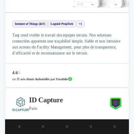
Externalisation Administrative
Direction Financière Externalisée (DAF)
Transactions Services
Restructuring
Internet of Things (IoT)
Logiciel PropTech
+1
Droit Commercial
Taqt rend visible le travail des équipes terrain. Nos solutions
Droit du Travail
connectées apportent une traçabilité simple, fiable et non intrusive
Propriété Intellectuelle (IP/IT)
aux acteurs du Facility Management, pour plus de transparence,
Banque
d’efficacité et de reconnaissance sur le terrain.
Gestion de trésorerie
Recouvrement
4.6
/
5
Financement de matériel ou équipement
sur
57 avis clients Authentifiés par Trustfolio
Due Diligence
Audit
Solutions de Paiement
ID Capture
Fiscalité
Paris
UX & UI Design
Développement Web
Product Management
Internet of Things (IoT)