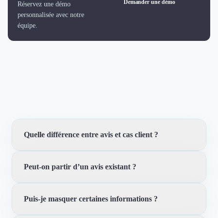
Demander une démo
Réservez une démo
personnalisée avec notre
équipe.
Quelle différence entre avis et cas client ?
Peut-on partir d’un avis existant ?
L’avis donne une preuve courte et authentifiée. Le cas
client ajoute le contexte, les résultats, les médias et le
récit pour convaincre dans un cycle plus complexe.
Puis-je masquer certaines informations ?
Oui. Trustfolio permet de transformer une preuve déjà
validée en contenu plus complet, sans perdre