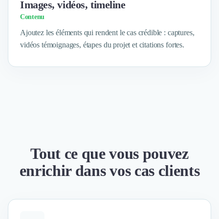
Brand Content
Images, vidéos, timeline
Publicité
Contenu
Communication
Ajoutez les éléments qui rendent le cas crédible : captures,
Influence Marketing
vidéos témoignages, étapes du projet et citations fortes.
Veille commerciale
Photographie
Salons
Études Marketing
Présentations PowerPoint
SMS Marketing
Email Marketing
Data Marketing
Logiciel Marketing
Tout ce que vous pouvez
Logiciel Commercial
Assurance
enrichir dans vos cas clients
Expertise Comptable
Subventions & Aides
Levée de fonds
Droit des Affaires