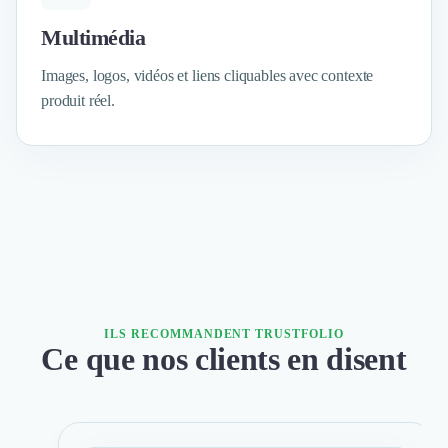
Intelligence Artificielle (IA)
Réalité Virtuelle (VR)
Multimédia
Bureaux d'Entreprise
Déménagement
Images, logos, vidéos et liens cliquables avec contexte
Impression
produit réel.
Logistique
Traduction
Traiteur & Restauration
Conception & Aménagement de Bureaux
Sourcing et Imports
Office Management
Développement à l'international
Accélérateurs et incubateurs
Autres
ILS RECOMMANDENT TRUSTFOLIO
Réhabilitation et maintenance
Ce que nos clients en disent
Gestion Immobilière
Logiciel PropTech
Courtage en Energie
Désinfection & décontamination