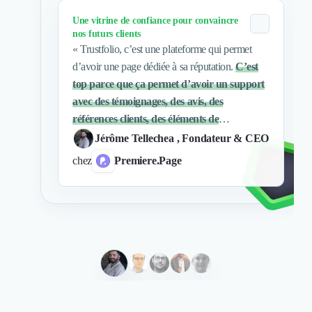
Nettoyage & Ménage
Une vitrine de confiance pour convaincre
Clubs & Réseaux Professionnels
nos futurs clients
Espaces de Coworking
«
Trustfolio, c’est une plateforme qui permet
d’avoir une page dédiée à sa réputation.
C’est
top parce que ça permet d’avoir un support
avec des témoignages, des avis, des
références clients, des éléments de
réassurance…
Des choses qui prouvent qu’on
Jérôme Tellechea
, Fondateur & CEO
bosse bien.
»
chez
Premiere.Page