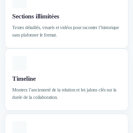
Design Industriel
Packaging & Emballages
Sections illimitées
Support Client
Téléphonie & Télécommunication
Textes détaillés, visuels et vidéos pour raconter l’historique
Chatbot
sans plafonner le format.
Maintenance et Infogérance
BI, Analytics & Big Data
Graphisme & Illustration
Recherche Utilisateur
Design Thinking
Stratégie Digitale
Timeline
Développement Logiciel
Montrez l’ancienneté de la relation et les jalons clés sur la
Création de Site Internet
durée de la collaboration.
Développement d'Application Mobile
Développement E-commerce
Direction Artistique
Cybersécurité
Logiciel E-Commerce