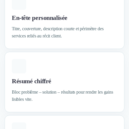
Externalisation Administrative
Direction Financière Externalisée (DAF)
Transactions Services
En-tête personnalisée
Restructuring
Titre, couverture, description courte et périmètre des
Droit Commercial
services reliés au récit client.
Droit du Travail
Propriété Intellectuelle (IP/IT)
Banque
Gestion de trésorerie
Recouvrement
Financement de matériel ou équipement
Due Diligence
Résumé chiffré
Audit
Bloc problème – solution – résultats pour rendre les gains
Solutions de Paiement
Fiscalité
lisibles vite.
UX & UI Design
Développement Web
Product Management
Internet of Things (IoT)