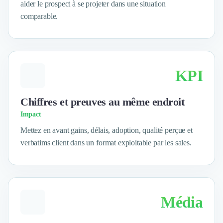
aider le prospect à se projeter dans une situation
Logiciel SIRH
comparable.
Logiciel de Gestion des Recrutements (ATS)
Solutions pour CSE
Marketing Digital
Inbound Marketing
Image de Marque & Branding
KPI
Relations Presse et Publiques
Prospection Commerciale
Chiffres et preuves au même endroit
Production Vidéo
Impact
Goodies et Cadeaux d'affaires
Événementiel
Mettez en avant gains, délais, adoption, qualité perçue et
Strategie Marketing et Positionnement
verbatims client dans un format exploitable par les sales.
Search Engine Advertising (SEA)
Social Ads
Search Engine Optimisation (SEO)
Social Media
Média
Growth Marketing
Marketing Automation