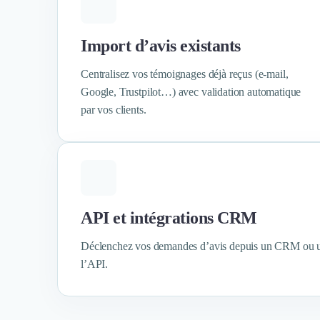
Marketing Automation
Brand Content
Publicité
Import d’avis existants
Communication
Influence Marketing
Centralisez vos témoignages déjà reçus (e-mail,
Veille commerciale
Google, Trustpilot…) avec validation automatique
Photographie
par vos clients.
Salons
Études Marketing
Présentations PowerPoint
SMS Marketing
Email Marketing
Data Marketing
API et intégrations CRM
Logiciel Marketing
Logiciel Commercial
Déclenchez vos demandes d’avis depuis un CRM ou u
Assurance
l’API.
Expertise Comptable
Subventions & Aides
Levée de fonds