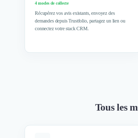
4 modes de collecte
Coaching
Récupérez vos avis existants, envoyez des
Logiciel SIRH
demandes depuis Trustfolio, partagez un lien ou
Logiciel de Gestion des Recrutements (ATS)
connectez votre stack CRM.
Solutions pour CSE
Marketing Digital
Inbound Marketing
Image de Marque & Branding
Relations Presse et Publiques
Prospection Commerciale
Production Vidéo
Goodies et Cadeaux d'affaires
Événementiel
Strategie Marketing et Positionnement
Search Engine Advertising (SEA)
Tous les m
Social Ads
Search Engine Optimisation (SEO)
Social Media
Growth Marketing