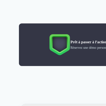
Désinfection & décontamination
Nettoyage & Ménage
Clubs & Réseaux Professionnels
Espaces de Coworking
Prêt à passer à l’actio
Réservez une démo personn