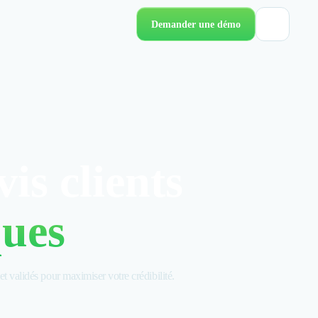
Demander une démo
is clients
ques
et validés pour maximiser votre crédibilité.