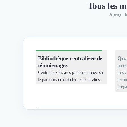
Logiciel E-Commerce
Tous les m
Intelligence Artificielle (IA)
Aperçu de 
Réalité Virtuelle (VR)
Bureaux d'Entreprise
Déménagement
Impression
Logistique
Traduction
Traiteur & Restauration
Bibliothèque centralisée de
Qua
Conception & Aménagement de Bureaux
témoignages
pre
Sourcing et Imports
Centralisez les avis puis enchaînez sur
Les c
Office Management
le parcours de notation et les invites.
recon
Développement à l'international
prépar
Accélérateurs et incubateurs
Autres
Réhabilitation et maintenance
Gestion Immobilière
Logiciel PropTech
Courtage en Energie