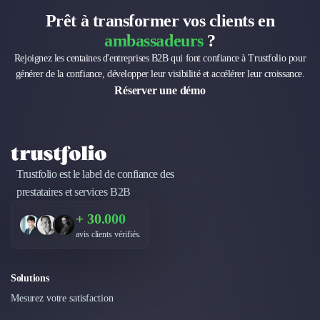
Brand Content
Publicité
Prêt à transformer vos clients en
Communication
ambassadeurs
?
Influence Marketing
Rejoignez les centaines d'entreprises B2B qui font confiance à Trustfolio pour
Veille commerciale
générer de la confiance, développer leur visibilité et accélérer leur croissance.
Photographie
Réserver une démo
Salons
Études Marketing
Présentations PowerPoint
SMS Marketing
Email Marketing
Trustfolio est le label de confiance des
Data Marketing
prestataires et services B2B
Logiciel Marketing
+ 30.000
Logiciel Commercial
avis clients vérifiés.
Assurance
Expertise Comptable
Subventions & Aides
Solutions
Levée de fonds
Mesurez votre satisfaction
Droit des Affaires