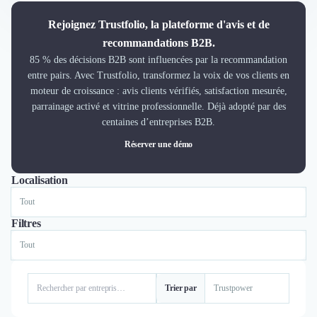
Découvrir
Découvrir
Rejoignez Trustfolio, la plateforme d'avis et de
Découvrir
recommandations B2B.
Découvrir le média
85 % des décisions B2B sont influencées par la recommandation
Tarifs
entre pairs. Avec Trustfolio, transformez la voix de vos clients en
Demander une démo
moteur de croissance : avis clients vérifiés, satisfaction mesurée,
parrainage activé et vitrine professionnelle. Déjà adopté par des
Connexion
centaines d’entreprises B2B.
Cabinet de Recrutement
Intérim
Réserver une démo
Formation
Teambuilding
Localisation
Tout
Lyon
Paris
Marque Employeur
Conseil en Management et Organisation
Filtres
Gestion paie
Qualité de Vie au Travail (QVT)
Portage Salarial
Responsabilité Sociétale des Entreprises (RSE)
Trier par
Marketplace de freelance
Coaching