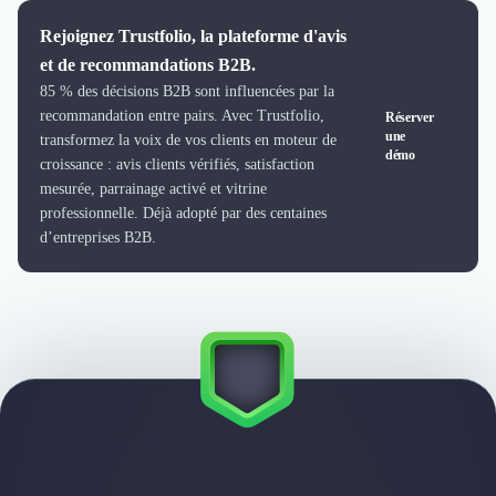
Logiciel SIRH
Rejoignez Trustfolio, la plateforme d'avis
Logiciel de Gestion des Recrutements (ATS)
et de recommandations B2B.
Solutions pour CSE
85 % des décisions B2B sont influencées par la
Marketing Digital
recommandation entre pairs. Avec Trustfolio,
Réserver
Inbound Marketing
une
transformez la voix de vos clients en moteur de
Image de Marque & Branding
démo
croissance : avis clients vérifiés, satisfaction
Relations Presse et Publiques
mesurée, parrainage activé et vitrine
Prospection Commerciale
professionnelle. Déjà adopté par des centaines
Production Vidéo
d’entreprises B2B.
Goodies et Cadeaux d'affaires
Événementiel
Strategie Marketing et Positionnement
Search Engine Advertising (SEA)
Social Ads
Search Engine Optimisation (SEO)
Social Media
Growth Marketing
Marketing Automation