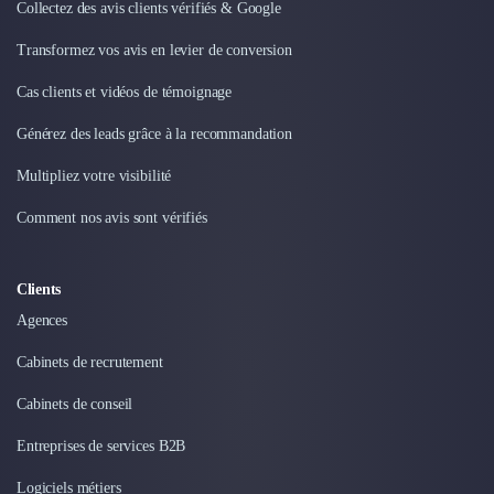
Externalisation Administrative
Collectez des avis clients vérifiés & Google
Direction Financière Externalisée (DAF)
Transformez vos avis en levier de conversion
Transactions Services
Restructuring
Cas clients et vidéos de témoignage
Droit Commercial
Générez des leads grâce à la recommandation
Droit du Travail
Propriété Intellectuelle (IP/IT)
Multipliez votre visibilité
Banque
Comment nos avis sont vérifiés
Gestion de trésorerie
Recouvrement
Financement de matériel ou équipement
Clients
Due Diligence
Agences
Audit
Solutions de Paiement
Cabinets de recrutement
Fiscalité
Cabinets de conseil
UX & UI Design
Développement Web
Entreprises de services B2B
Product Management
Internet of Things (IoT)
Logiciels métiers