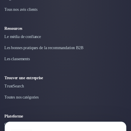
Design Industriel
Tous nos avis clients
Packaging & Emballages
Support Client
Téléphonie & Télécommunication
Ressources
Chatbot
Le média de confiance
Maintenance et Infogérance
BI, Analytics & Big Data
Les bonnes pratiques de la recommandation B2B
Graphisme & Illustration
Les classements
Recherche Utilisateur
Design Thinking
Stratégie Digitale
Trouver une entreprise
Développement Logiciel
TrustSearch
Création de Site Internet
Développement d'Application Mobile
Toutes nos catégories
Développement E-commerce
Direction Artistique
Plateforme
Cybersécurité
Logiciel E-Commerce
Connexion