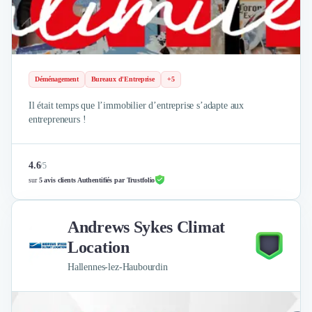
Design Industriel
Packaging & Emballages
Support Client
Téléphonie & Télécommunication
Chatbot
Déménagement
Bureaux d'Entreprise
+5
Maintenance et Infogérance
Il était temps que l’immobilier d’entreprise s’adapte aux
BI, Analytics & Big Data
entrepreneurs !
Graphisme & Illustration
Recherche Utilisateur
Design Thinking
4.6
/
5
Stratégie Digitale
sur
5 avis clients Authentifiés par Trustfolio
Développement Logiciel
Création de Site Internet
Andrews Sykes Climat
Développement d'Application Mobile
Location
Développement E-commerce
Direction Artistique
Hallennes-lez-Haubourdin
Cybersécurité
Logiciel E-Commerce