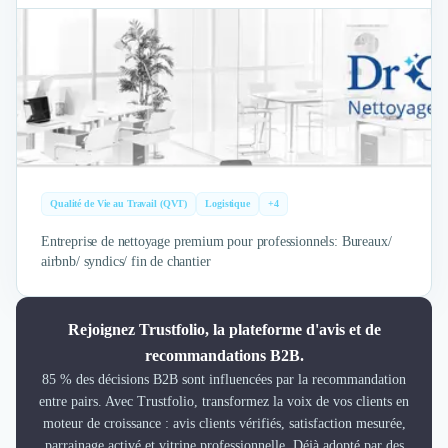
Qualité de Vie au Travail (QVT)
Logistique
+4
Entreprise de nettoyage premium pour professionnels: Bureaux/
airbnb/ syndics/ fin de chantier
Rejoignez Trustfolio, la plateforme d'avis et de
recommandations B2B.
85 % des décisions B2B sont influencées par la recommandation
entre pairs. Avec Trustfolio, transformez la voix de vos clients en
moteur de croissance : avis clients vérifiés, satisfaction mesurée,
parrainage activé et vitrine professionnelle. Déjà adopté par des