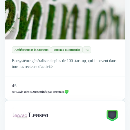
Nettoyage & Ménage
Clubs & Réseaux Professionnels
Espaces de Coworking
Accélérateurs et incubateurs
Bureaux d'Entreprise
+3
Ecosystème généraliste de plus de 100 start-up, qui innovent dans
tous les secteurs d'activité.
4
/
5
sur
5 avis clients Authentifiés par Trustfolio
Leaseo