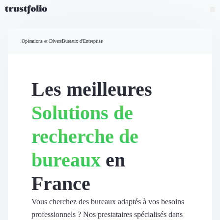
Pourquoi Trustfolio ?
Mesure de satisfaction
Opérations et Divers
Bureaux d'Entreprise
Accueil
Collecte d'avis vérifiés B2B
Collecte d’avis Google
Import d'avis existants
Les meilleures
Widgets d'avis
Partage d’avis multicanal
Solutions de
Cas client
Vidéo de témoignage
recherche de
Parrainage
Intent data
bureaux
en
Révéler le réseau
Vitrine & média
France
Suivi du ROI
Voir tous nos avis clients
Découvrir
Vous cherchez des bureaux adaptés à vos besoins
Découvrir
professionnels ? Nos prestataires spécialisés dans