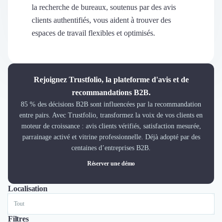
Découvrir
la recherche de bureaux, soutenus par des avis
Découvrir
clients authentifiés, vous aident à trouver des
Découvrir
espaces de travail flexibles et optimisés.
Découvrir le média
Tarifs
Demander une démo
Connexion
Rejoignez Trustfolio, la plateforme d'avis et de
Cabinet de Recrutement
recommandations B2B.
Intérim
85 % des décisions B2B sont influencées par la recommandation
Formation
entre pairs. Avec Trustfolio, transformez la voix de vos clients en
Teambuilding
moteur de croissance : avis clients vérifiés, satisfaction mesurée,
Marque Employeur
parrainage activé et vitrine professionnelle. Déjà adopté par des
Conseil en Management et Organisation
centaines d’entreprises B2B.
Gestion paie
Réserver une démo
Qualité de Vie au Travail (QVT)
Portage Salarial
Localisation
Tout
Paris
Lille
Responsabilité Sociétale des Entreprises (RSE)
Marketplace de freelance
Coaching
Filtres