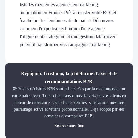
Découvrir
liste les meilleures agences en marketing
Découvrir
automation en France. Prêt à booster votre ROI et
Découvrir
à anticiper les tendances de demain ? Découvrez
Découvrir le média
comment l'expertise technique d'une agence,
Tarifs
l'alignement stratégique et une gestion data-driven
Demander une démo
peuvent transformer vos campagnes marketing.
Connexion
Cabinet de Recrutement
Intérim
Formation
Rejoignez Trustfolio, la plateforme d'avis et de
Teambuilding
recommandations B2B.
Marque Employeur
85 % des décisions B2B sont influencées par la recommandation
Conseil en Management et Organisation
entre pairs. Avec Trustfolio, transformez la voix de vos clients en
Gestion paie
moteur de croissance : avis clients vérifiés, satisfaction mesurée,
Qualité de Vie au Travail (QVT)
parrainage activé et vitrine professionnelle. Déjà adopté par des
Portage Salarial
centaines d’entreprises B2B.
Responsabilité Sociétale des Entreprises (RSE)
Réserver une démo
Marketplace de freelance
Coaching