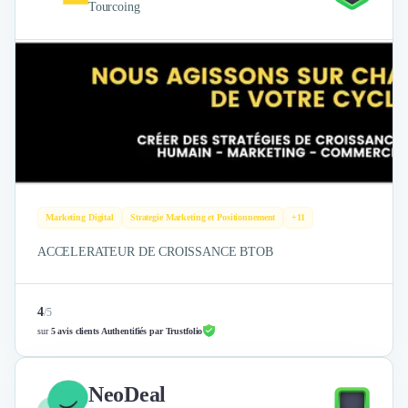
Tourcoing
Marketing Digital
Strategie Marketing et Positionnement
+11
ACCELERATEUR DE CROISSANCE BTOB
4
/
5
sur
5 avis clients Authentifiés par Trustfolio
NeoDeal