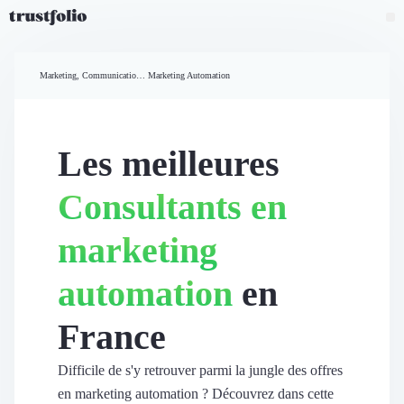
Pourquoi Trustfolio ?
Mesure de satisfaction
Marketing, Communication et Ventes
Marketing Automation
Accueil
Collecte d'avis vérifiés B2B
Collecte d’avis Google
Import d'avis existants
Les meilleures
Widgets d'avis
Partage d’avis multicanal
Consultants en
Cas client
Vidéo de témoignage
marketing
Parrainage
Intent data
automation
en
Révéler le réseau
Vitrine & média
France
Suivi du ROI
Voir tous nos avis clients
Découvrir
Difficile de s'y retrouver parmi la jungle des offres
Découvrir
en marketing automation ? Découvrez dans cette