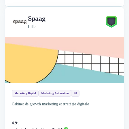
Nettoyage & Ménage
Clubs & Réseaux Professionnels
Espaces de Coworking
Spaag
Lille
Marketing Digital
Marketing Automation
+8
Cabinet de growth marketing et stratégie digitale
4.9
/
5