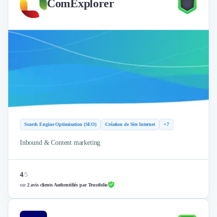
ComExplorer
Search Engine Optimisation (SEO)
Création de Site Internet
+7
Inbound & Content marketing
4
/
5
sur
2 avis clients Authentifiés par Trustfolio