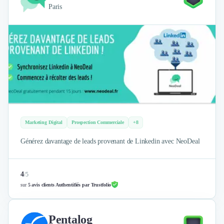
Paris
Marketing Digital
Prospection Commerciale
+8
Générez davantage de leads provenant de Linkedin avec NeoDeal
4
/
5
sur
5 avis clients Authentifiés par Trustfolio
Pentalog