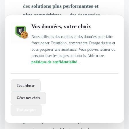
des
solutions plus performantes et
plus compétitives
— des économies
qui peuvent être répercutées sur les
Vos données, votre choix
clients.
Nous utilisons des cookies et des données pour faire
fonctionner Trustfolio, comprendre l’usage du site et
vous proposer une assistance. Vous pouvez refuser ou
Maximiser la rentabilité de vos
personnaliser les usages optionnels. Voir notre
campagnes
politique de confidentialité
.
L'automatisation des processus autorise
une
optimisation budgétaire
Tout refuser
probante
— c'est un fait établi. Les
Gérer mes choix
agences s'appuient sur des ratios
Tout accepter
coût/efficacité pour garantir une
gestion optimale et cela représente un