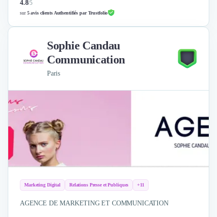
4.8
/
5
sur
5 avis clients Authentifiés par Trustfolio
Sophie Candau
Communication
Paris
Marketing Digital
Relations Presse et Publiques
+11
AGENCE DE MARKETING ET COMMUNICATION