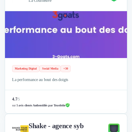
La Courneuve
Marketing Digital
Social Media
+30
La performance au bout des doigts
4.7
/
5
sur
5 avis clients Authentifiés par Trustfolio
Shake - agence syb