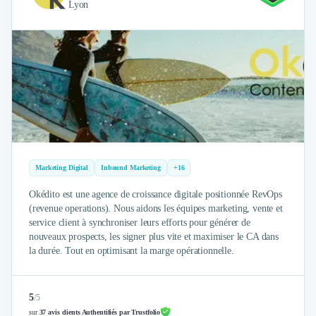
Intelligence Artificielle (IA)
Lyon
Réalité Virtuelle (VR)
Bureaux d'Entreprise
Déménagement
Impression
Logistique
Traduction
Traiteur & Restauration
Conception & Aménagement de Bureaux
Sourcing et Imports
Office Management
Marketing Digital
Inbound Marketing
+16
Développement à l'international
Okédito est une agence de croissance digitale positionnée RevOps
Accélérateurs et incubateurs
(revenue operations). Nous aidons les équipes marketing, vente et
Autres
service client à synchroniser leurs efforts pour générer de
Réhabilitation et maintenance
nouveaux prospects, les signer plus vite et maximiser le CA dans
la durée. Tout en optimisant la marge opérationnelle.
Gestion Immobilière
Logiciel PropTech
Courtage en Energie
5
/
5
Désinfection & décontamination
sur
37 avis clients Authentifiés par Trustfolio