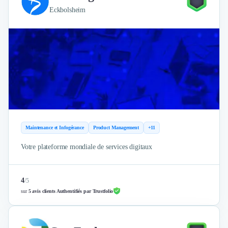
Eckbolsheim
Maintenance et Infogérance
Product Management
+11
Votre plateforme mondiale de services digitaux
4
/
5
sur
5 avis clients Authentifiés par Trustfolio