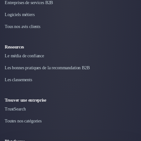
Entreprises de services B2B
Design Industriel
Packaging & Emballages
Logiciels métiers
Support Client
Tous nos avis clients
Téléphonie & Télécommunication
Chatbot
Maintenance et Infogérance
Ressources
BI, Analytics & Big Data
Le média de confiance
Graphisme & Illustration
Recherche Utilisateur
Les bonnes pratiques de la recommandation B2B
Design Thinking
Les classements
Stratégie Digitale
Développement Logiciel
Création de Site Internet
Trouver une entreprise
Développement d'Application Mobile
TrustSearch
Développement E-commerce
Direction Artistique
Toutes nos catégories
Cybersécurité
Logiciel E-Commerce