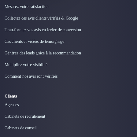
Externalisation Administrative
Mesurez votre satisfaction
Direction Financière Externalisée (DAF)
Transactions Services
Collectez des avis clients vérifiés & Google
Restructuring
Transformez vos avis en levier de conversion
Droit Commercial
Droit du Travail
Cas clients et vidéos de témoignage
Propriété Intellectuelle (IP/IT)
Générez des leads grâce à la recommandation
Banque
Gestion de trésorerie
Multipliez votre visibilité
Recouvrement
Financement de matériel ou équipement
Comment nos avis sont vérifiés
Due Diligence
Audit
Clients
Solutions de Paiement
Agences
Fiscalité
UX & UI Design
Cabinets de recrutement
Développement Web
Product Management
Cabinets de conseil
Internet of Things (IoT)