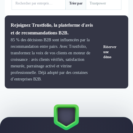
Trier par
Logiciel SIRH
Logiciel de Gestion des Recrutements (ATS)
Solutions pour CSE
Rejoignez Trustfolio, la plateforme d'avis
Marketing Digital
et de recommandations B2B.
Inbound Marketing
85 % des décisions B2B sont influencées par la
Image de Marque & Branding
recommandation entre pairs. Avec Trustfolio,
Réserver
Relations Presse et Publiques
une
transformez la voix de vos clients en moteur de
Prospection Commerciale
démo
croissance : avis clients vérifiés, satisfaction
Production Vidéo
mesurée, parrainage activé et vitrine
Goodies et Cadeaux d'affaires
professionnelle. Déjà adopté par des centaines
Événementiel
d’entreprises B2B.
Strategie Marketing et Positionnement
Search Engine Advertising (SEA)
Social Ads
Search Engine Optimisation (SEO)
Social Media
Growth Marketing
Marketing Automation