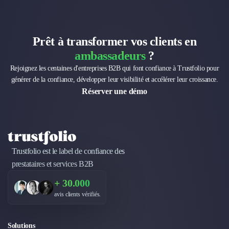
Brand Content
Publicité
Communication
Influence Marketing
Prêt à transformer vos clients en
Veille commerciale
ambassadeurs
?
Photographie
Rejoignez les centaines d'entreprises B2B qui font confiance à Trustfolio pour
Salons
générer de la confiance, développer leur visibilité et accélérer leur croissance.
Études Marketing
Réserver une démo
Présentations PowerPoint
SMS Marketing
Email Marketing
Data Marketing
Logiciel Marketing
Trustfolio est le label de confiance des
Logiciel Commercial
prestataires et services B2B
Assurance
+ 30.000
Expertise Comptable
avis clients vérifiés.
Subventions & Aides
Levée de fonds
Droit des Affaires
Solutions