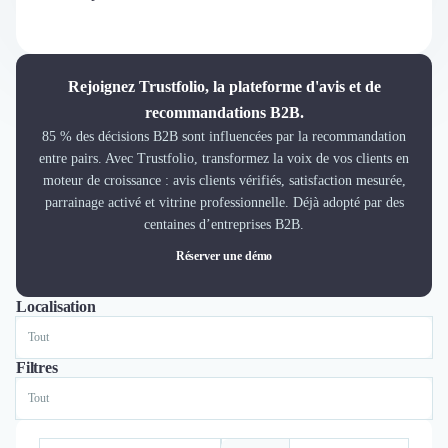
Découvrir
Découvrir
Découvrir
Découvrir le média
Rejoignez Trustfolio, la plateforme d'avis et de
Tarifs
recommandations B2B.
Demander une démo
85 % des décisions B2B sont influencées par la recommandation
Connexion
entre pairs. Avec Trustfolio, transformez la voix de vos clients en
Cabinet de Recrutement
moteur de croissance : avis clients vérifiés, satisfaction mesurée,
Intérim
parrainage activé et vitrine professionnelle. Déjà adopté par des
Formation
centaines d’entreprises B2B.
Teambuilding
Réserver une démo
Marque Employeur
Conseil en Management et Organisation
Localisation
Tout
Paris
Lille
Gestion paie
Qualité de Vie au Travail (QVT)
Filtres
Portage Salarial
Responsabilité Sociétale des Entreprises (RSE)
Marketplace de freelance
Coaching