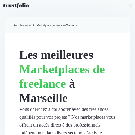
Pourquoi Trustfolio ?
Mesure de satisfaction
Recrutement et RH
Marketplace de freelance
Marseille
Accueil
Collecte d'avis vérifiés B2B
Collecte d’avis Google
Import d'avis existants
Les meilleures
Widgets d'avis
Partage d’avis multicanal
Marketplaces de
Cas client
Vidéo de témoignage
freelance
à
Parrainage
Intent data
Marseille
Révéler le réseau
Vitrine & média
Suivi du ROI
Vous cherchez à collaborer avec des freelances
Voir tous nos avis clients
qualifiés pour vos projets ? Nos marketplaces vous
Découvrir
offrent un accès direct à des professionnels
Découvrir
indépendants dans divers secteurs d’activité.