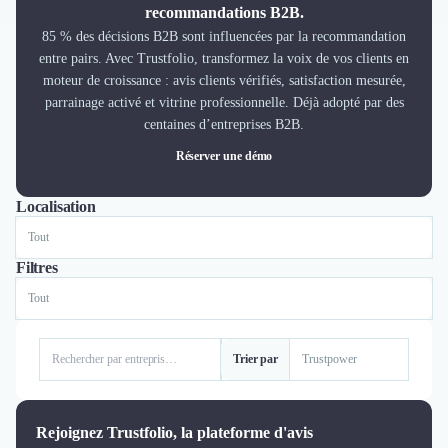
Découvrir
recommandations B2B.
Découvrir
85 % des décisions B2B sont influencées par la recommandation
Découvrir
entre pairs. Avec Trustfolio, transformez la voix de vos clients en
Découvrir le média
moteur de croissance : avis clients vérifiés, satisfaction mesurée,
parrainage activé et vitrine professionnelle. Déjà adopté par des
Tarifs
centaines d’entreprises B2B.
Demander une démo
Connexion
Réserver une démo
Cabinet de Recrutement
Intérim
Localisation
Tout
Lyon
Paris
Formation
Teambuilding
Filtres
Marque Employeur
Conseil en Management et Organisation
Gestion paie
Qualité de Vie au Travail (QVT)
Trier par
Portage Salarial
Responsabilité Sociétale des Entreprises (RSE)
Marketplace de freelance
Rejoignez Trustfolio, la plateforme d'avis
Coaching