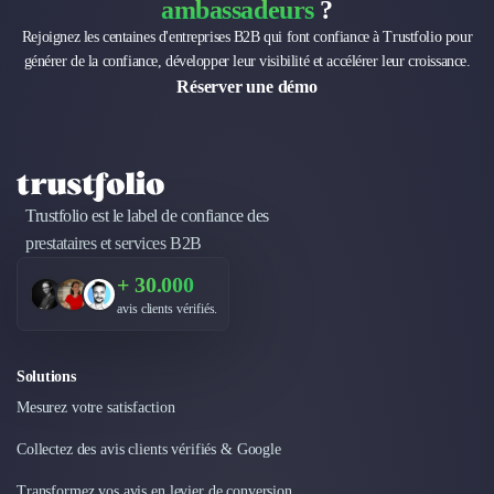
Brand Content
ambassadeurs
?
Publicité
Rejoignez les centaines d'entreprises B2B qui font confiance à Trustfolio pour
Communication
générer de la confiance, développer leur visibilité et accélérer leur croissance.
Influence Marketing
Réserver une démo
Veille commerciale
Photographie
Salons
Études Marketing
Présentations PowerPoint
Trustfolio est le label de confiance des
SMS Marketing
prestataires et services B2B
Email Marketing
+ 30.000
Data Marketing
avis clients vérifiés.
Logiciel Marketing
Logiciel Commercial
Assurance
Solutions
Expertise Comptable
Mesurez votre satisfaction
Subventions & Aides
Levée de fonds
Collectez des avis clients vérifiés & Google
Droit des Affaires
Transformez vos avis en levier de conversion