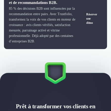
et de recommandations B2B.
Logiciel SIRH
85 % des décisions B2B sont influencées par la
Logiciel de Gestion des Recrutements (ATS)
recommandation entre pairs. Avec Trustfolio,
Réserver
Solutions pour CSE
une
transformez la voix de vos clients en moteur de
Marketing Digital
démo
croissance : avis clients vérifiés, satisfaction
Inbound Marketing
mesurée, parrainage activé et vitrine
Image de Marque & Branding
professionnelle. Déjà adopté par des centaines
Relations Presse et Publiques
d’entreprises B2B.
Prospection Commerciale
Production Vidéo
Goodies et Cadeaux d'affaires
Événementiel
Strategie Marketing et Positionnement
Search Engine Advertising (SEA)
Social Ads
Search Engine Optimisation (SEO)
Social Media
Growth Marketing
Marketing Automation
Prêt à transformer vos clients en