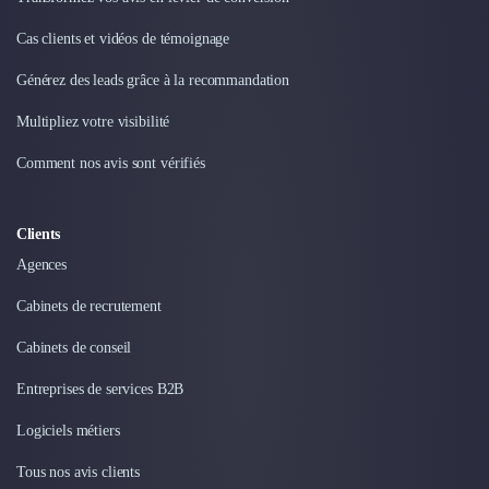
Externalisation Administrative
Direction Financière Externalisée (DAF)
Cas clients et vidéos de témoignage
Transactions Services
Générez des leads grâce à la recommandation
Restructuring
Droit Commercial
Multipliez votre visibilité
Droit du Travail
Comment nos avis sont vérifiés
Propriété Intellectuelle (IP/IT)
Banque
Gestion de trésorerie
Clients
Recouvrement
Agences
Financement de matériel ou équipement
Due Diligence
Cabinets de recrutement
Audit
Cabinets de conseil
Solutions de Paiement
Fiscalité
Entreprises de services B2B
UX & UI Design
Développement Web
Logiciels métiers
Product Management
Tous nos avis clients
Internet of Things (IoT)