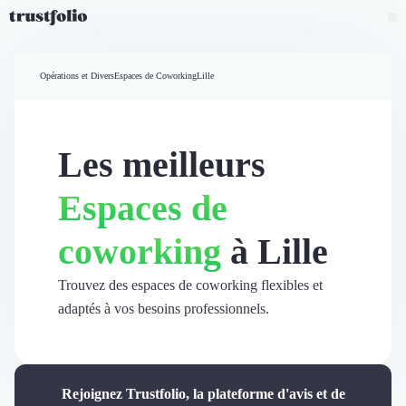
Pourquoi Trustfolio ?
Mesure de satisfaction
Opérations et Divers
Espaces de Coworking
Lille
Accueil
Collecte d'avis vérifiés B2B
Collecte d’avis Google
Import d'avis existants
Les meilleurs
Widgets d'avis
Partage d’avis multicanal
Espaces de
Cas client
Vidéo de témoignage
coworking
à Lille
Parrainage
Intent data
Révéler le réseau
Trouvez des espaces de coworking flexibles et
Vitrine & média
adaptés à vos besoins professionnels.
Suivi du ROI
Voir tous nos avis clients
Découvrir
Découvrir
Rejoignez Trustfolio, la plateforme d'avis et de