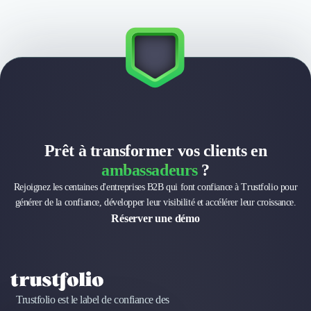
Intelligence Artificielle (IA)
Réalité Virtuelle (VR)
Bureaux d'Entreprise
Déménagement
Impression
Logistique
Traduction
Traiteur & Restauration
Conception & Aménagement de Bureaux
Prêt à transformer vos clients en
Sourcing et Imports
Office Management
ambassadeurs
?
Développement à l'international
Rejoignez les centaines d'entreprises B2B qui font confiance à Trustfolio pour
Accélérateurs et incubateurs
générer de la confiance, développer leur visibilité et accélérer leur croissance.
Autres
Réserver une démo
Réhabilitation et maintenance
Gestion Immobilière
Logiciel PropTech
Courtage en Energie
Trustfolio est le label de confiance des
Désinfection & décontamination