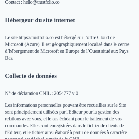
Contact :
hello@trustfolio.co
Découvrir
Découvrir
Découvrir
Hébergeur du site internet
Découvrir le média
Tarifs
Le site
https://trustfolio.co
est hébergé sur l’offre Cloud de
Demander une démo
Microsoft (Azure). Il est géographiquement localisé dans le centre
Connexion
d’hébergement de Microsoft en Europe de l’Ouest situé aux Pays
Cabinet de Recrutement
Bas.
Intérim
Formation
Collecte de données
Teambuilding
Marque Employeur
Conseil en Management et Organisation
N° de déclaration CNIL : 2054777 v 0
Gestion paie
Les informations personnelles pouvant être recueillies sur le Site
Qualité de Vie au Travail (QVT)
sont principalement utilisées par l'Editeur pour la gestion des
Portage Salarial
relations avec vous, et le cas échéant pour le traitement de vos
Responsabilité Sociétale des Entreprises (RSE)
commandes. Elles sont enregistrées dans le fichier de clients de
Marketplace de freelance
l'Editeur, et le fichier ainsi élaboré à partir de données à caractère
Coaching