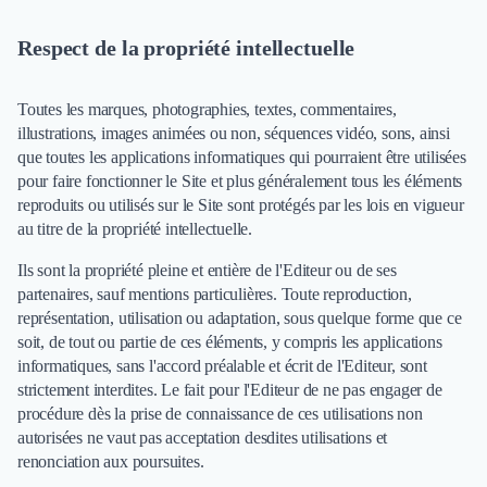
Externalisation Administrative
Direction Financière Externalisée (DAF)
Respect de la propriété intellectuelle
Transactions Services
Restructuring
Toutes les marques, photographies, textes, commentaires,
Droit Commercial
illustrations, images animées ou non, séquences vidéo, sons, ainsi
Droit du Travail
que toutes les applications informatiques qui pourraient être utilisées
Propriété Intellectuelle (IP/IT)
pour faire fonctionner le Site et plus généralement tous les éléments
Banque
reproduits ou utilisés sur le Site sont protégés par les lois en vigueur
Gestion de trésorerie
au titre de la propriété intellectuelle.
Recouvrement
Financement de matériel ou équipement
Ils sont la propriété pleine et entière de l'Editeur ou de ses
partenaires, sauf mentions particulières. Toute reproduction,
Due Diligence
représentation, utilisation ou adaptation, sous quelque forme que ce
Audit
soit, de tout ou partie de ces éléments, y compris les applications
Solutions de Paiement
informatiques, sans l'accord préalable et écrit de l'Editeur, sont
Fiscalité
strictement interdites. Le fait pour l'Editeur de ne pas engager de
UX & UI Design
procédure dès la prise de connaissance de ces utilisations non
Développement Web
autorisées ne vaut pas acceptation desdites utilisations et
Product Management
renonciation aux poursuites.
Internet of Things (IoT)