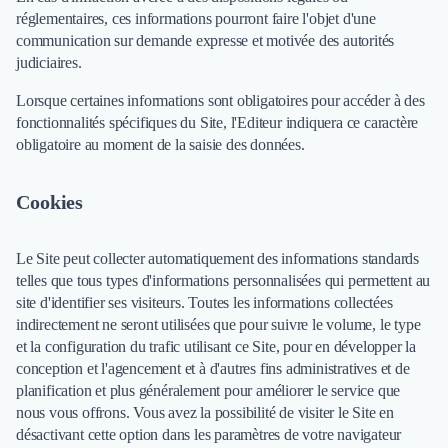
Brand Content
réglementaires, ces informations pourront faire l'objet d'une
Publicité
communication sur demande expresse et motivée des autorités
Communication
judiciaires.
Influence Marketing
Veille commerciale
Lorsque certaines informations sont obligatoires pour accéder à des
Photographie
fonctionnalités spécifiques du Site, l'Editeur indiquera ce caractère
Salons
obligatoire au moment de la saisie des données.
Études Marketing
Présentations PowerPoint
Cookies
SMS Marketing
Email Marketing
Le Site peut collecter automatiquement des informations standards
Data Marketing
telles que tous types d'informations personnalisées qui permettent au
Logiciel Marketing
site d'identifier ses visiteurs. Toutes les informations collectées
Logiciel Commercial
indirectement ne seront utilisées que pour suivre le volume, le type
Assurance
et la configuration du trafic utilisant ce Site, pour en développer la
Expertise Comptable
conception et l'agencement et à d'autres fins administratives et de
Subventions & Aides
planification et plus généralement pour améliorer le service que
Levée de fonds
nous vous offrons. Vous avez la possibilité de visiter le Site en
Droit des Affaires
désactivant cette option dans les paramètres de votre navigateur