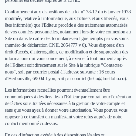
personnel est déclaré auprès de la CNIL.
Logiciel SIRH
Conformément aux dispositions de la loi n° 78-17 du 6 janvier 1978
Logiciel de Gestion des Recrutements (ATS)
modifiée, relative à l'informatique, aux fichiers et aux libertés, vous
Solutions pour CSE
êtes informé(e) que l'Editeur procède à des traitements automatisés
Marketing Digital
de vos données personnelles, notamment lors de votre connexion au
Inbound Marketing
Site ou dans le cadre des formulaires en ligne remplis par vos soins
Image de Marque & Branding
(numéro de déclaration CNIL 2054777 v 0). Vous disposez d'un
Relations Presse et Publiques
droit d'accès, d'interrogation, de modification et de suppression des
Prospection Commerciale
informations qui vous concernent, à exercer à tout moment auprès
Production Vidéo
de l'Editeur soit directement sur le Site à la rubrique "Contactez-
Goodies et Cadeaux d'affaires
nous", soit par courrier postal à l'adresse suivante : 16 cours
Événementiel
d'Herbouville, 69004 Lyon, soit par courriel (
hello@trustfolio.co
).
Strategie Marketing et Positionnement
Les informations recueillies pourront éventuellement être
Search Engine Advertising (SEA)
communiquées à des tiers liés à l'Editeur par contrat pour l'exécution
Social Ads
de tâches sous-traitées nécessaires à la gestion de votre compte et
Search Engine Optimisation (SEO)
sans que vous ayez à donner votre autorisation. Vous pouvez vous
Social Media
opposer à ce transfert en manifestant votre refus auprès de notre
Growth Marketing
contact mentionné ci-dessus.
Marketing Automation
En cas d'infraction avérée à des dispositions légales ou