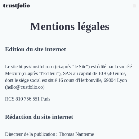
Pourquoi Trustfolio ?
Mesure de satisfaction
Mentions légales
Collecte d'avis vérifiés B2B
Collecte d’avis Google
Import d'avis existants
Edition du site internet
Widgets d'avis
Partage d’avis multicanal
Le site https://trustfolio.co (ci-après "le Site") est édité par la société
Cas client
Mercurr (ci-après "l'Editeur"), SAS au capital de 1070,40 euros,
Vidéo de témoignage
dont le siège social est situé 16 cours d'Herbouville, 69004 Lyon
Parrainage
(
hello@trustfolio.co
).
Intent data
Révéler le réseau
RCS 810 756 551 Paris
Vitrine & média
Suivi du ROI
Rédaction du site internet
Voir tous nos avis clients
Découvrir
Découvrir
Directeur de la publication : Thomas Nanterme