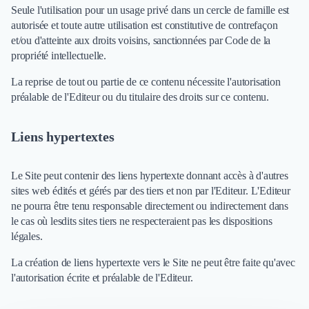
Seule l'utilisation pour un usage privé dans un cercle de famille est
Design Industriel
autorisée et toute autre utilisation est constitutive de contrefaçon
Packaging & Emballages
et/ou d'atteinte aux droits voisins, sanctionnées par Code de la
Support Client
propriété intellectuelle.
Téléphonie & Télécommunication
Chatbot
La reprise de tout ou partie de ce contenu nécessite l'autorisation
Maintenance et Infogérance
préalable de l'Editeur ou du titulaire des droits sur ce contenu.
BI, Analytics & Big Data
Graphisme & Illustration
Liens hypertextes
Recherche Utilisateur
Design Thinking
Le Site peut contenir des liens hypertexte donnant accès à d'autres
Stratégie Digitale
sites web édités et gérés par des tiers et non par l'Editeur. L'Editeur
Développement Logiciel
ne pourra être tenu responsable directement ou indirectement dans
Création de Site Internet
le cas où lesdits sites tiers ne respecteraient pas les dispositions
Développement d'Application Mobile
légales.
Développement E-commerce
Direction Artistique
La création de liens hypertexte vers le Site ne peut être faite qu'avec
Cybersécurité
l'autorisation écrite et préalable de l'Editeur.
Logiciel E-Commerce