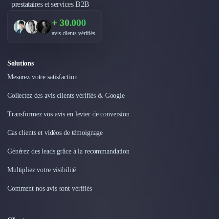
Nettoyage & Ménage
prestataires et services B2B
Clubs & Réseaux Professionnels
+ 30.000
Espaces de Coworking
avis clients vérifiés.
Solutions
Mesurez votre satisfaction
Collectez des avis clients vérifiés & Google
Transformez vos avis en levier de conversion
Cas clients et vidéos de témoignage
Générez des leads grâce à la recommandation
Multipliez votre visibilité
Comment nos avis sont vérifiés