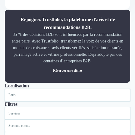
Découvrir
Découvrir
Découvrir
Rejoignez Trustfolio, la plateforme d'avis et de
Découvrir le média
recommandations B2B.
Tarifs
85 % des décisions B2B sont influencées par la recommandation
Demander une démo
entre pairs. Avec Trustfolio, transformez la voix de vos clients en
Connexion
moteur de croissance : avis clients vérifiés, satisfaction mesurée,
Cabinet de Recrutement
parrainage activé et vitrine professionnelle. Déjà adopté par des
Intérim
centaines d’entreprises B2B.
Formation
Réserver une démo
Teambuilding
Marque Employeur
Localisation
Tout
Lyon
Paris
Conseil en Management et Organisation
Gestion paie
Qualité de Vie au Travail (QVT)
Filtres
Portage Salarial
Services
Responsabilité Sociétale des Entreprises (RSE)
Marketplace de freelance
Secteurs clients
Coaching