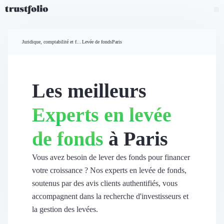
Pourquoi Trustfolio ?
Mesure de satisfaction
Juridique, comptabilité et finances
Levée de fonds
Paris
Accueil
Collecte d'avis vérifiés B2B
Collecte d’avis Google
Import d'avis existants
Les meilleurs
Widgets d'avis
Partage d’avis multicanal
Experts en levée
Cas client
Vidéo de témoignage
de fonds
à Paris
Parrainage
Intent data
Révéler le réseau
Vous avez besoin de lever des fonds pour financer
Vitrine & média
votre croissance ? Nos experts en levée de fonds,
Suivi du ROI
soutenus par des avis clients authentifiés, vous
Voir tous nos avis clients
accompagnent dans la recherche d'investisseurs et
Découvrir
la gestion des levées.
Découvrir