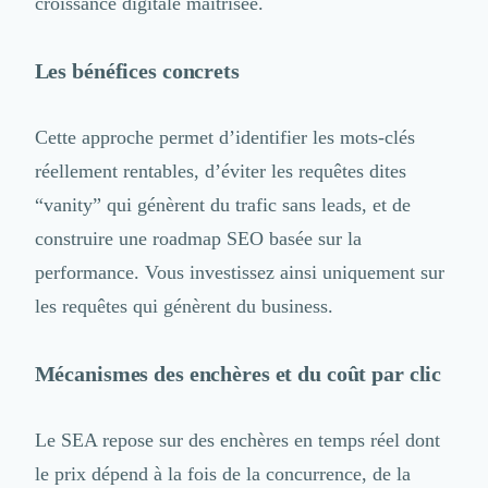
Intelligence Artificielle (IA)
croissance digitale maîtrisée.
Réalité Virtuelle (VR)
Bureaux d'Entreprise
Les bénéfices concrets
Déménagement
Impression
Logistique
Cette approche permet d’identifier les mots-clés
Traduction
réellement rentables, d’éviter les requêtes dites
Traiteur & Restauration
“vanity” qui génèrent du trafic sans leads, et de
Conception & Aménagement de Bureaux
Sourcing et Imports
construire une roadmap SEO basée sur la
Office Management
performance. Vous investissez ainsi uniquement sur
Développement à l'international
les requêtes qui génèrent du business.
Accélérateurs et incubateurs
Autres
Réhabilitation et maintenance
Mécanismes des enchères et du coût par clic
Gestion Immobilière
Logiciel PropTech
Le SEA repose sur des enchères en temps réel dont
Courtage en Energie
Désinfection & décontamination
le prix dépend à la fois de la concurrence, de la