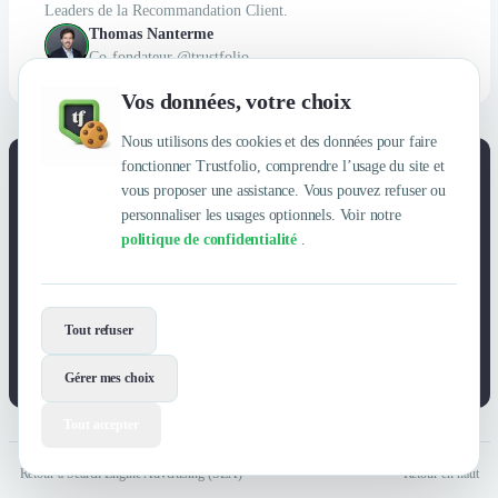
Leaders de la Recommandation Client.
Thomas Nanterme
Co-fondateur @trustfolio
Vos données, votre choix
Nous utilisons des cookies et des données pour faire
fonctionner Trustfolio, comprendre l’usage du site et
Rejoignez Trustfolio, la plateforme d'avis et de
vous proposer une assistance. Vous pouvez refuser ou
recommandations B2B.
personnaliser les usages optionnels. Voir notre
85 % des décisions B2B sont influencées par la recommandation
politique de confidentialité
.
entre pairs. Avec Trustfolio, transformez la voix de vos clients en
moteur de croissance : avis clients vérifiés, satisfaction mesurée,
parrainage activé et vitrine professionnelle. Déjà adopté par des
centaines d’entreprises B2B.
Tout refuser
Réserver une démo
Gérer mes choix
Tout accepter
Retour à Search Engine Advertising (SEA)
Retour en haut