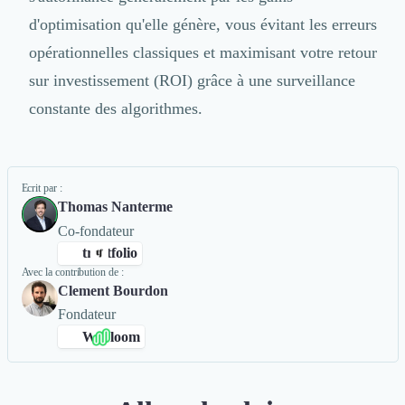
d'optimisation qu'elle génère, vous évitant les erreurs
opérationnelles classiques et maximisant votre retour
sur investissement (ROI) grâce à une surveillance
constante des algorithmes.
Ecrit par :
Thomas Nanterme
Co-fondateur
trustfolio
Avec la contribution de :
Clement Bourdon
Fondateur
Webloom
ng Digital
Rédaction de Cas Client
+4
avis clients Authentifiés par Trustfolio