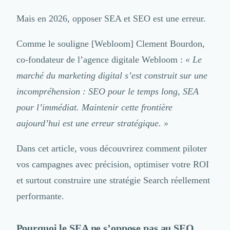
– Les pièges qui plombent votre rentabilité
Logiciel SIRH
Mais en 2026, opposer SEA et SEO est une erreur.
– Outils de gestion et enseignements des leaders du marché
Logiciel de Gestion des Recrutements (ATS)
Solutions pour CSE
Comme le souligne
[Webloom] Clement Bourdon
,
Marketing Digital
Inbound Marketing
co-fondateur de l’agence digitale
Webloom
:
« Le
Image de Marque & Branding
marché du marketing digital s’est construit sur une
Relations Presse et Publiques
incompréhension : SEO pour le temps long, SEA
Prospection Commerciale
pour l’immédiat. Maintenir cette frontière
Production Vidéo
Goodies et Cadeaux d'affaires
aujourd’hui est une erreur stratégique. »
Événementiel
Strategie Marketing et Positionnement
Dans cet article, vous découvrirez comment piloter
Search Engine Advertising (SEA)
vos campagnes avec précision, optimiser votre ROI
Social Ads
et surtout construire une stratégie Search réellement
Search Engine Optimisation (SEO)
Social Media
performante.
Growth Marketing
Marketing Automation
Pourquoi le SEA ne s’oppose pas au SEO