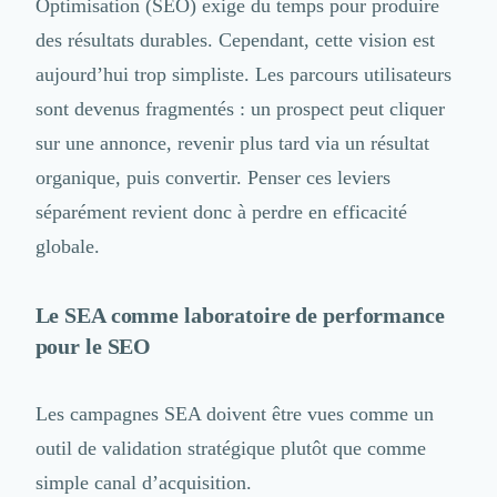
Optimisation (SEO)
exige du temps pour produire
Externalisation Administrative
Direction Financière Externalisée (DAF)
des résultats durables. Cependant, cette vision est
Transactions Services
aujourd’hui trop simpliste. Les parcours utilisateurs
Restructuring
sont devenus fragmentés : un prospect peut cliquer
Droit Commercial
sur une annonce, revenir plus tard via un résultat
Droit du Travail
Propriété Intellectuelle (IP/IT)
organique, puis convertir. Penser ces leviers
Banque
séparément revient donc à perdre en efficacité
Gestion de trésorerie
globale.
Recouvrement
Financement de matériel ou équipement
Due Diligence
Le SEA comme laboratoire de performance
Audit
pour le SEO
Solutions de Paiement
Fiscalité
UX & UI Design
Les campagnes SEA doivent être vues comme un
Développement Web
outil de validation stratégique plutôt que comme
Product Management
simple canal d’acquisition.
Internet of Things (IoT)