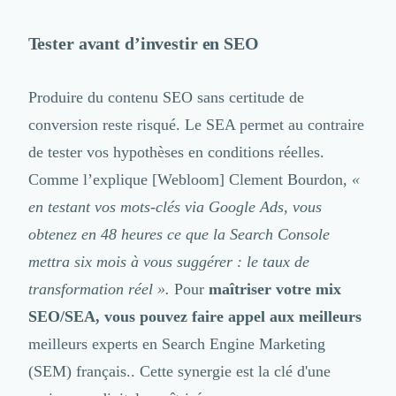
Design Industriel
Packaging & Emballages
Tester avant d’investir en SEO
Support Client
Téléphonie & Télécommunication
Produire du contenu SEO sans certitude de
Chatbot
Maintenance et Infogérance
conversion reste risqué. Le SEA permet au contraire
BI, Analytics & Big Data
de tester vos hypothèses en conditions réelles.
Graphisme & Illustration
Comme l’explique
[Webloom] Clement Bourdon
,
«
Recherche Utilisateur
Design Thinking
en testant vos mots-clés via Google Ads, vous
Stratégie Digitale
obtenez en 48 heures ce que la Search Console
Développement Logiciel
mettra six mois à vous suggérer : le taux de
Création de Site Internet
transformation réel ».
Pour
maîtriser votre mix
Développement d'Application Mobile
Développement E-commerce
SEO/SEA, vous pouvez faire appel aux meilleurs
Direction Artistique
meilleurs experts en Search Engine Marketing
Cybersécurité
(SEM) français.
. Cette synergie est la clé d'une
Logiciel E-Commerce