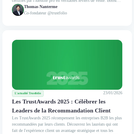
certifiés par l'identité pro en véritables leviers de vente. Boostez
votre SEO et réduisez vos cycles de vente grâce à une solution
Thomas Nanterme
deux fois moins chère. Reprenez dès maintenant le contrôle de
Co-fondateur @trustfolio
votre e-réputation pour convertir vos prospects en clients.
23/01/2026
L'actualité Trustfolio
Les TrustAwards 2025 : Célébrer les
Leaders de la Recommandation Client
Les TrustAwards 2025 récompensent les entreprises B2B les plus
recommandées par leurs clients. Découvrez les lauréats qui ont
fait de l'expérience client un avantage stratégique et tous les