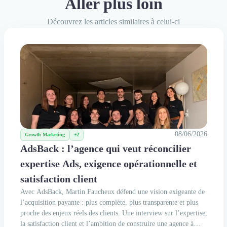
Aller plus loin
ne Advertising (SEA)
Search Engine Optimisation (SEO)
+18
Découvrez les articles similaires à celui-ci
 clients Authentifiés par Trustfolio
08/06/2026
Growth Marketing
+2
AdsBack : l’agence qui veut réconcilier
expertise Ads, exigence opérationnelle et
satisfaction client
Avec AdsBack, Martin Faucheux défend une vision exigeante de
l’acquisition payante : plus complète, plus transparente et plus
proche des enjeux réels des clients. Une interview sur l’expertise,
la satisfaction client et l’ambition de construire une agence à