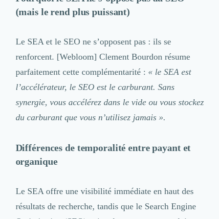
Brand Content
(mais le rend plus puissant)
Publicité
Communication
Influence Marketing
Le SEA et le SEO ne s’opposent pas : ils se
Veille commerciale
renforcent.
[Webloom] Clement Bourdon
résume
Photographie
Salons
parfaitement cette complémentarité :
« le SEA est
Études Marketing
l’accélérateur, le SEO est le carburant. Sans
Présentations PowerPoint
synergie, vous accélérez dans le vide ou vous stockez
SMS Marketing
du carburant que vous n’utilisez jamais ».
Email Marketing
Data Marketing
Logiciel Marketing
Différences de temporalité entre payant et
Logiciel Commercial
organique
Assurance
Expertise Comptable
Subventions & Aides
Le SEA offre une visibilité immédiate en haut des
Levée de fonds
résultats de recherche, tandis que le
Search Engine
Droit des Affaires