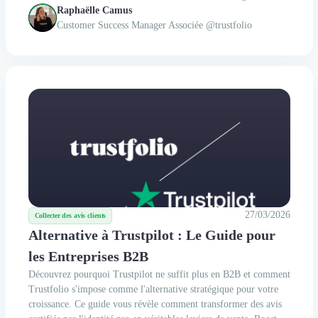
taille humaine, mais ultra-spécialisée.
Raphaëlle Camus
Customer Success Manager Associée @trustfolio
27/03/2026
Collecter des avis clients
Alternative à Trustpilot : Le Guide pour
les Entreprises B2B
Découvrez pourquoi Trustpilot ne suffit plus en B2B et comment
Trustfolio s'impose comme l'alternative stratégique pour votre
croissance. Ce guide vous révèle comment transformer des avis