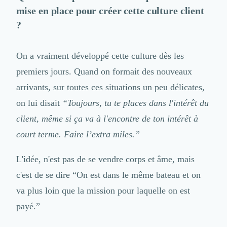
Intelligence Artificielle (IA)
mise en place pour créer cette culture client
Réalité Virtuelle (VR)
?
Bureaux d'Entreprise
Déménagement
Impression
On a vraiment développé cette culture dès les
Logistique
premiers jours. Quand on formait des nouveaux
Traduction
Traiteur & Restauration
arrivants, sur toutes ces situations un peu délicates,
Conception & Aménagement de Bureaux
on lui disait
“Toujours, tu te places dans l'intérêt du
Sourcing et Imports
client, même si ça va à l'encontre de ton intérêt à
Office Management
court terme. Faire l’extra miles.”
Développement à l'international
Accélérateurs et incubateurs
Autres
L'idée, n'est pas de se vendre corps et âme, mais
Réhabilitation et maintenance
c'est de se dire “On est dans le même bateau et on
Gestion Immobilière
va plus loin que la mission pour laquelle on est
Logiciel PropTech
payé.”
Courtage en Energie
Désinfection & décontamination