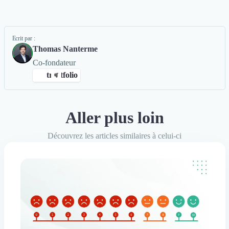
Ecrit par :
Thomas Nanterme
Co-fondateur
trustfolio
Aller plus loin
ng Digital
Rédaction de Cas Client
+4
Découvrez les articles similaires à celui-ci
avis clients Authentifiés par Trustfolio