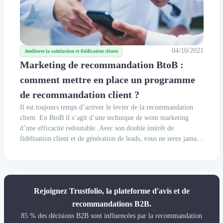
04/10/2021
Améliorer la satisfaction et fidélisation clients
Marketing de recommandation BtoB :
comment mettre en place un programme
de recommandation client ?
Il est toujours temps d’activer le levier de la recommandation
client. En BtoB il s’agit d’une technique de wom marketing
d’une efficacité redoutable. Avec son double intérêt de
fidélisation client et de génération de leads, vous ne serez jamais
perdants. Mais de quoi parle-t-on exactement quand on parle de
marketing de recommandation BtoB ?...
Rejoignez Trustfolio, la plateforme d'avis et de
recommandations B2B.
85 % des décisions B2B sont influencées par la recommandation