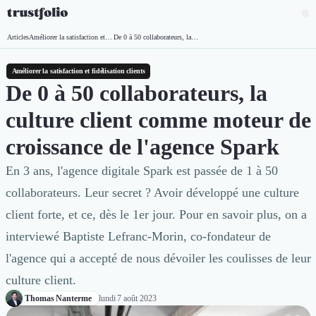
Pourquoi Trustfolio ?
Articles
Améliorer la satisfaction et fidélisation clients
De 0 à 50 collaborateurs, la culture client comme moteur de croissance de l'agence Spark
Accueil
Mesure de satisfaction
Collecte d'avis vérifiés B2B
Améliorer la satisfaction et fidélisation clients
Collecte d’avis Google
De 0 à 50 collaborateurs, la
Import d'avis existants
culture client comme moteur de
Widgets d'avis
Partage d’avis multicanal
croissance de l'agence Spark
Cas client
Vidéo de témoignage
En 3 ans, l'agence digitale Spark est passée de 1 à 50
Parrainage
collaborateurs. Leur secret ? Avoir développé une culture
Intent data
client forte, et ce, dès le 1er jour. Pour en savoir plus, on a
Révéler le réseau
interviewé Baptiste Lefranc-Morin, co-fondateur de
Vitrine & média
Suivi du ROI
l'agence qui a accepté de nous dévoiler les coulisses de leur
Voir tous nos avis clients
culture client.
Découvrir
Thomas Nanterme
lundi 7 août 2023
Découvrir