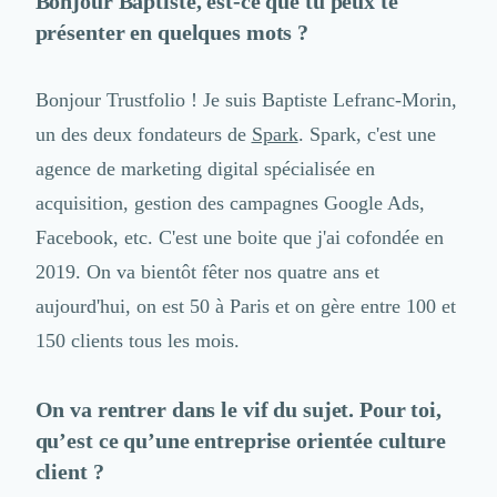
Bonjour Baptiste, est-ce que tu peux te
– Quelle est la première action que vous avez mise en place pour créer cette culture client
Logiciel SIRH
présenter en quelques mots ?
?
Logiciel de Gestion des Recrutements (ATS)
– Et toi, en tant que fondateur, quel lien as-tu avec tes clients ?
Solutions pour CSE
– Comment mesures-tu la satisfaction de tes clients ?
Marketing Digital
Bonjour Trustfolio ! Je suis Baptiste Lefranc-Morin,
Inbound Marketing
– Quel est l'impact sur ton équipe ?
un des deux fondateurs de
Spark
. Spark, c'est une
Image de Marque & Branding
– Est ce que tu peux m'en dire un peu plus sur cette soirée, le déroulé ? Et aussi qu'est ce
agence de marketing digital spécialisée en
que ça a provoqué dans ton équipe ?
Relations Presse et Publiques
acquisition, gestion des campagnes Google Ads,
– Si je comprends bien, tu as placé les avis clients au cœur de ta stratégie de culture
Prospection Commerciale
client. Comment utilises-tu les avis clients ?
Production Vidéo
Facebook, etc. C'est une boite que j'ai cofondée en
– Comment tu passes d'un client insatisfait à un client satisfait ? Qu'est ce que tu mets en
Goodies et Cadeaux d'affaires
2019. On va bientôt fêter nos quatre ans et
place ?
Événementiel
aujourd'hui, on est 50 à Paris et on gère entre 100 et
Strategie Marketing et Positionnement
Search Engine Advertising (SEA)
150 clients tous les mois.
Social Ads
Search Engine Optimisation (SEO)
On va rentrer dans le vif du sujet. Pour toi,
Social Media
qu’est ce qu’une entreprise orientée culture
Growth Marketing
client ?
Marketing Automation