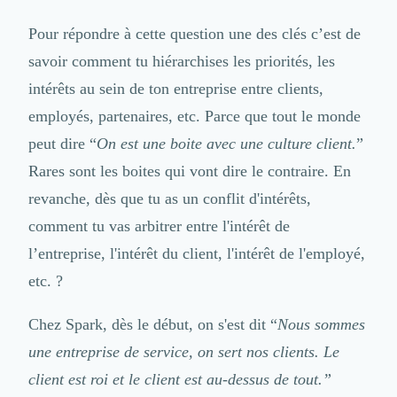
Brand Content
Publicité
Pour répondre à cette question une des clés c’est de
Communication
savoir comment tu hiérarchises les priorités, les
Influence Marketing
Veille commerciale
intérêts au sein de ton entreprise entre clients,
Photographie
employés, partenaires, etc. Parce que tout le monde
Salons
peut dire “
On est une boite avec une culture client.
”
Études Marketing
Rares sont les boites qui vont dire le contraire. En
Présentations PowerPoint
SMS Marketing
revanche, dès que tu as un conflit d'intérêts,
Email Marketing
comment tu vas arbitrer entre l'intérêt de
Data Marketing
l’entreprise, l'intérêt du client, l'intérêt de l'employé,
Logiciel Marketing
Logiciel Commercial
etc. ?
Assurance
Expertise Comptable
Chez Spark, dès le début, on s'est dit “
Nous sommes
Subventions & Aides
une entreprise de service, on sert nos clients. Le
Levée de fonds
client est roi et le client est au-dessus de tout.”
Droit des Affaires