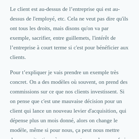
Externalisation Administrative
Le client est au-dessus de l’entreprise qui est au-
Direction Financière Externalisée (DAF)
Transactions Services
dessus de l'employé, etc. Cela ne veut pas dire qu'ils
Restructuring
ont tous les droits, mais disons qu'on va par
Droit Commercial
exemple, sacrifier, entre guillemets, l'intérêt de
Droit du Travail
l’entreprise à court terme si c'est pour bénéficier aux
Propriété Intellectuelle (IP/IT)
Banque
clients.
Gestion de trésorerie
Recouvrement
Pour t’expliquer je vais prendre un exemple très
Financement de matériel ou équipement
concret. On a des modèles où souvent, on prend des
Due Diligence
commissions sur ce que nos clients investissent. Si
Audit
Solutions de Paiement
on pense que c'est une mauvaise décision pour un
Fiscalité
client qui lance un nouveau levier d'acquisition, qui
UX & UI Design
dépense plus un mois donné, alors on change le
Développement Web
Product Management
modèle, même si pour nous, ça peut nous mettre
Internet of Things (IoT)