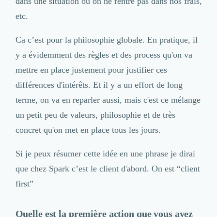
dans une situation où on ne rentre pas dans nos frais,
Design Industriel
etc.
Packaging & Emballages
Support Client
Ca c’est pour la philosophie globale. En pratique, il
Téléphonie & Télécommunication
y a évidemment des règles et des process qu'on va
Chatbot
Maintenance et Infogérance
mettre en place justement pour justifier ces
BI, Analytics & Big Data
différences d'intérêts. Et il y a un effort de long
Graphisme & Illustration
terme, on va en reparler aussi, mais c'est ce mélange
Recherche Utilisateur
Design Thinking
un petit peu de valeurs, philosophie et de très
Stratégie Digitale
concret qu'on met en place tous les jours.
Développement Logiciel
Création de Site Internet
Si je peux résumer cette idée en une phrase je dirai
Développement d'Application Mobile
que chez Spark c’est le client d'abord. On est “client
Développement E-commerce
Direction Artistique
first”
Cybersécurité
Logiciel E-Commerce
Quelle est la première action que vous avez